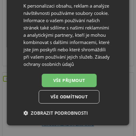
K personalizaci obsahu, reklam a analýze
spodní skříňka od: 400 mm
návštěvnosti používáme soubory cookie.
rozměr: 300 x 335 x 362 mm
Informace o vašem používání našich
počet nádob: 1
stránek také sdílíme s našimi reklamními
celkový objem: 16 litrů
a analytickými partnery, kteří je mohou
kombinovat s dalšími informacemi, které
SKLADEM
jste jim poskytli nebo které shromáždili
1 309
Kč
při vašem používání jejich služeb.
Zásady
ochrany osobních údajů
NOVINKA
VŠE PŘIJMOUT
VŠE ODMÍTNOUT
ZOBRAZIT PODROBNOSTI
Alveus ALADIN 2x8 litrů
Nezbytně
Výkonové
Soubory
nutné
soubory
cílení