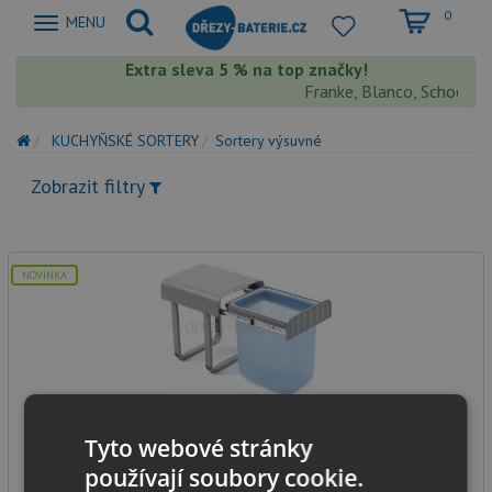
0
Zobrazit
MENU
nabidku
Extra sleva 5 % na top značky!
Franke, Blanco, Schock, A
KUCHYŇSKÉ SORTERY
Sortery výsuvné
Zobrazit filtry
NOVINKA
Alveus ALADIN 1x16 litrů
Tyto webové stránky
používají soubory cookie.