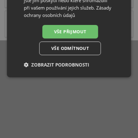
jste jim poskytli nebo které shromáždili
při vašem používání jejich služeb.
Zásady
ochrany osobních údajů
Nerezové dřezy pod desku s baterií
VŠE PŘIJMOUT
VŠE ODMÍTNOUT
ZOBRAZIT PODROBNOSTI
Nezbytně
Výkonové
Soubory
nutné
soubory
cílení
soubory
Funkční soubory
Nezařazené
soubory