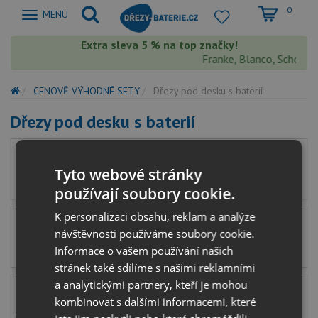
0
Zobrazit
MENU
nabidku
Extra sleva 5 % na top značky!
Franke, Blanco, Schock, 
CENOVĚ VÝHODNÉ SETY
Dřezy pod desku s baterií
Dřezy pod desku s baterií
Granitové dřezy pod desku s baterií
Tyto webové stránky
používají soubory cookie.
K personalizaci obsahu, reklam a analýze
Tectonitové dřezy pod desku s baterií
návštěvnosti používáme soubory cookie.
Informace o vašem používání našich
stránek také sdílíme s našimi reklamními
a analytickými partnery, kteří je mohou
Keramické dřezy pod desku s baterií
kombinovat s dalšími informacemi, které