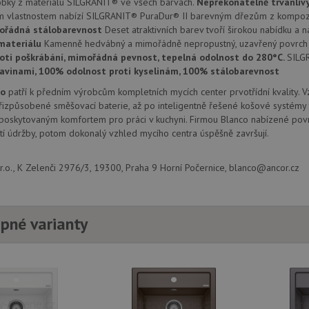
obky z materiálu SILGRANIT® ve všech barvách.
Nepřekonatelně trvanliv
.drezy-
1 rok
Tento soubor cookie používá Google Analytics k zachování sta
.youtube.com
6 měsíců
m vlastnostem nabízí SILGRANIT® PuraDur® II barevným dřezům z kompozi
baterie.cz
1
ořádná stálobarevnost
měsíc
Deset atraktivních barev tvoří širokou nabídku a n
1 rok
Tento soubor cookie nastavuje společnos
Google LLC
provádí informace o tom, jak koncový uži
.doubleclick.net
materiálu
Kamenně hedvábný a mimořádně nepropustný, uzavřený povrch 
webové stránky a jakoukoli reklamu, kter
oti poškrábání, mimořádná pevnost, tepelná odolnost do 280°C.
SILG
mohl vidět před návštěvou uvedeného w
ravinami, 100% odolnost proti kyselinám, 100% stálobarevnost
.seznam.cz
4 týdny 2
Toto je velmi běžný název souboru cookie
dny
nalezen jako soubor cookie relace, bud
co
patří k předním výrobcům kompletních mycích center prvotřídní kvality. 
použit jako pro správu stavu relace.
izpůsobené směšovací baterie, až po inteligentně řešené košové systémy 
 poskytovaným komfortem pro práci v kuchyni. Firmou Blanco nabízené povr
15 minut
Tento soubor cookie nastavuje společnos
Google LLC
(kterou vlastní společnost Google), aby zji
.doubleclick.net
í údržby, potom dokonalý vzhled mycího centra úspěšně završují.
návštěvníka webu podporuje soubory co
Zavřením
Tento soubor cookie nastavuje YouTube 
Google LLC
.o., K Zelenči 2976/3, 19300, Praha 9 Horní Počernice, blanco@ancor.cz
prohlížeče
zobrazení vložených videí.
.youtube.com
3 měsíce
Tento soubor cookie nastavuje společnos
Google LLC
provádí informace o tom, jak koncový uži
.drezy-
webové stránky a jakoukoli reklamu, kter
baterie.cz
mohl vidět před návštěvou uvedeného w
pné varianty
T_TOKEN
.youtube.com
6 měsíců
E
6 měsíců
Tento soubor cookie nastavuje Youtube k
Google LLC
uživatelských předvoleb pro videa Youtu
.youtube.com
webů; může také určit, zda návštěvník 
nebo starou verzi rozhraní Youtube.