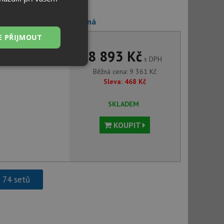
UNO BOC N72M černá matná
E PŘIJMOUT
8 893 Kč
s DPH
Nezařazené
Běžná cena:
9 361
Kč
soubory
Sleva:
468
Kč
SKLADEM
KOUPIT
řazené soubory
 správa účtu. Webové
h 74 setů
ci zařízení, která
používání a zlepšila