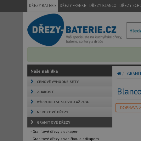
DŘEZY BATERIE
DŘEZY FRANKE
DŘEZY BLANCO
DŘEZY SCH
Naše nabídka
GRANI
CENOVĚ VÝHODNÉ SETY
Blanc
2. JAKOST
VÝPRODEJ SE SLEVOU AŽ 70%
DOPRAVA 
NEREZOVÉ DŘEZY
GRANITOVÉ DŘEZY
- Granitové dřezy s odkapem
- Granitové dřezy s vaničkou a odkapem