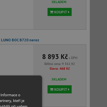
SKLADEM
KOUPIT
O LUNO BOC B720 nerez
8 893 Kč
s DPH
Běžná cena:
9 361
Kč
Sleva:
468
Kč
SKLADEM
KOUPIT
 Informace o
tnery, kteří je
máždili při vašem