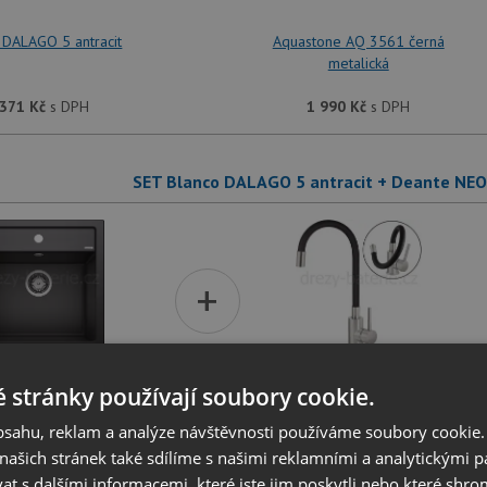
 DALAGO 5 antracit
Aquastone AQ 3561 černá
metalická
 371
Kč
s DPH
1 990
Kč
s DPH
SET Blanco DALAGO 5 antracit + Deante NE
+
 stránky používají soubory cookie.
 DALAGO 5 antracit
Deante NEO LUNO BOC B720
nerez
obsahu, reklam a analýze návštěvnosti používáme soubory cookie.
ašich stránek také sdílíme s našimi reklamními a analytickými par
 371
Kč
s DPH
1 990
Kč
s DPH
 s dalšími informacemi, které jste jim poskytli nebo které shro