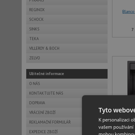
PYRAMIS
REGINOX
Blanco
SCHOCK
SINKS
7
TEKA
VILLEROY & BOCH
ZELVO
Užitečné informace
O NÁS
KONTAKTUJTE NÁS
DOPRAVA
Tyto webové
Blanco
VRÁCENÍ ZBOŽÍ
K personalizaci 
REKLAMAČNÍ FORMULÁŘ
vašem používání n
7
EXPEDICE ZBOŽÍ
mohou kombinovat