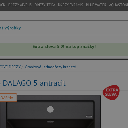
OCK
DŘEZY ALVEUS
DŘEZY TEKA
DŘEZY PYRAMIS
BLUE WATER
AQUASTON
Extra sleva 5 % na top značky!
TOVÉ DŘEZY
Granitové jednodřezy hranaté
o DALAGO 5 antracit
ZDARMA