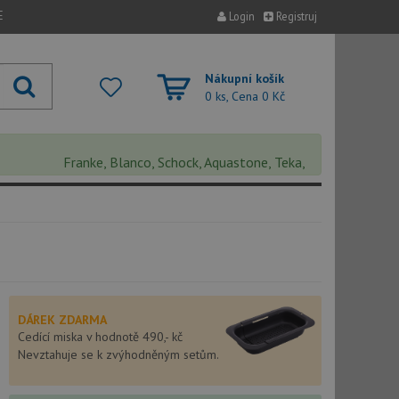
E
Login
Registruj
Nákupní košík
0 ks, Cena
0 Kč
Franke, Blanco, Schock, Aquastone, Teka, Helika, Deante, Sinks,
DÁREK ZDARMA
Cedící miska v hodnotě 490,- kč
Nevztahuje se k zvýhodněným setům.