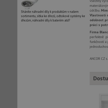
všechny výr
_ga_9T91YFLEPX
__Secure-YNID
materiálový
údržbu.
Mim
IDE
Sháníte náhradní díly k produktům v našem
Vlastnosti 
sortimentu, sítka ke dřezů, odtokové systémy ke
odolnost pr
dřezům, náhradní díly k bateriím atd?
práci s pot
sid
Firma Blan
perfektně př
funkčností a
test_cookie
jednoduchost
YSC
ANCOR CZ s.r
_gcl_au
Dostu
__Secure-ROLLOU
VISITOR_INFO1_LIV