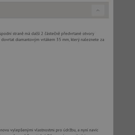
použití CORS po
 cookie lepivosti
ch na trvání s
le pokud je nalezen
spodní straně má další 2 částečně předvrtané otvory
bně použit jako pro
 dovrtat diamantovým vrtákem 35 mm, který naleznete za
cript.com k
y cookie
okie-Script.com
tics - což je
oogle. Tento soubor
uhlasu uživatele a
ím náhodně
ebem. Zaznamenává
í každého požadavku
zásadami ochrany
relacích a
 že jejich
novu vylepšenými vlastnostmi pro údržbu, a nyní navíc
respektovány.