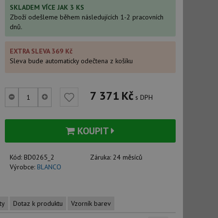
SKLADEM VÍCE JAK 3 KS
Zboží odešleme během následujících 1-2 pracovních
dnů.
EXTRA SLEVA 369 Kč
Sleva bude automaticky odečtena z košíku
7 371
Kč
s DPH
KOUPIT
Kód:
BD0265_2
Záruka:
24 měsíců
Výrobce:
BLANCO
ty
Dotaz k produktu
Vzorník barev