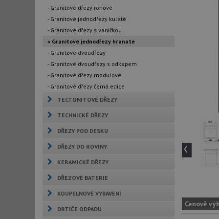
- Granitové dřezy rohové
- Granitové jednodřezy kulaté
- Granitové dřezy s vaničkou
» Granitové jednodřezy hranaté
- Granitové dvoudřezy
- Granitové dvoudřezy s odkapem
- Granitové dřezy modulové
- Granitové dřezy černá edice
TECTONITOVÉ DŘEZY
TECHNICKÉ DŘEZY
DŘEZY POD DESKU
‹
DŘEZY DO ROVINY
KERAMICKÉ DŘEZY
DŘEZOVÉ BATERIE
KOUPELNOVÉ VYBAVENÍ
Cenově vý
DRTIČE ODPADU