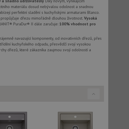
ý a snadno udržovatelný
Díky novým, vynikajícím
vu relace.
tního materiálu dosud nebývalou odolnost a snadnou
abízejí perfektní sladění s kuchyňskými armaturami Blanco.
t Doubleclick a
vatel používá
propůjčuje dřezu mimořádně dlouhou životnost.
Vysoká
ou koncový uživatel
RANIT® PuraDur® II dále zaručuje:
100% vhodnost pro
ebu.
, ale pokud je
e pravděpodobně
Vzájemně navazující komponenty, od inovativních dřezů, přes
třídění kuchyňského odpadu, přesvědčí svojí vysokou
chy dřezů, které zákazníka zaujmou svojí odolností a
t DoubleClick
stila, zda prohlížeč
okie.
ke sledování
t Doubleclick a
vatel používá
ou koncový uživatel
ebu.
e sledování
be vložená do
webu používá novou