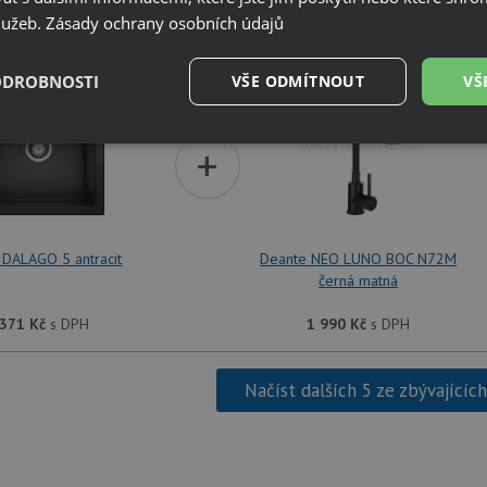
služeb.
Zásady ochrany osobních údajů
SET Blanco DALAGO 5 antracit + Deante NEO L
ODROBNOSTI
VŠE ODMÍTNOUT
VŠ
é
Výkonové
Soubory cílení
+
Funkční soubory
soubory
 DALAGO 5 antracit
Deante NEO LUNO BOC N72M
černá matná
é soubory
Výkonové soubory
Soubory cílení
Funkční soubory
Neza
 371
Kč
s DPH
1 990
Kč
s DPH
ry cookie umožňují základní funkce webových stránek, jako je přihlášení uživatele a
zbytně nutných souborů cookie správně používat.
Načíst dalších 5 ze zbývajícíc
Poskytovatel
/
Vyprší
Popis
Doména
.drezy-baterie.cz
4 týdny 2
Tento cookie se používá k jedinečné identifika
dny
mají přístup k webové stránce, aby sledovala 
uživatelskou zkušenost.