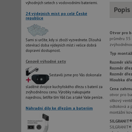
výhodných setech s vodovodními bateriemi.
Popis
AWSALBCORS
24 výdejních míst po celé České
republice
sid
Otvor pro ba
průměru 35 
Sami si určíte, kdy si zboží vyzvednete. Dlouhá
zvýhodněnou 
otevírací doba výdejních míst i velice dobrá
CookieScriptConse
dopravní dostupnost.
Typ montáž
Cenově výhodné sety
Rozměr skří
AUTORIZACE
Rozměr dřez
Rozměr dře
Sestavili jsme pro Vás dokonale
Hloubka dře
sladěné dvojice kuchyňského dřezu s baterií za
Cena zahrnu
zvýhodněnou cenu. Výrobky nakupujete
otvor pro bat
Název
najednou, šetříte tím Váš čas a také Vaše peníze.
sítkový venti
Název
odtoková a 
_ga
Náhradní díly ke dřezům a bateriím
VISITOR_PRIVACY_
montážní kov
SILGRANIT®
SILGRANIT® P