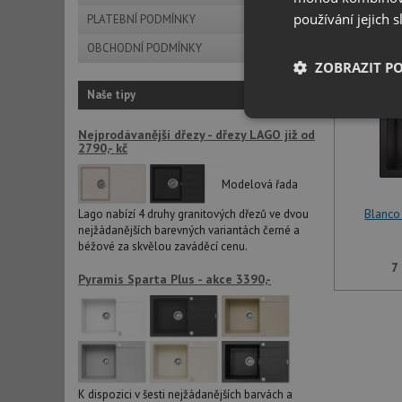
používání jejich 
PLATEBNÍ PODMÍNKY
OBCHODNÍ PODMÍNKY
ZOBRAZIT P
Naše tipy
Nezbytně nutn
Nejprodávanější dřezy - dřezy LAGO již od
soubory
2790,- kč
Modelová řada
Blanco
Lago nabízí 4 druhy granitových dřezů ve dvou
nejžádanějších barevných variantách černé a
béžové za skvělou zaváděcí cenu.
Nezbytně nutn
7
Pyramis Sparta Plus - akce 3390,-
Nezbytně nutné soubo
stránky nelze bez ne
Název
udid
K dispozici v šesti nejžádanějších barvách a