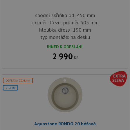
spodní skříňka od: 450 mm
rozměr dřezu: průměr 505 mm
hloubka dřezu: 190 mm
typ montáže: na desku
IHNED K ODESLÁNÍ
2 990
Kč
DOPRAVA ZDARMA
V SETU
Aquastone RONDO 20 béžová