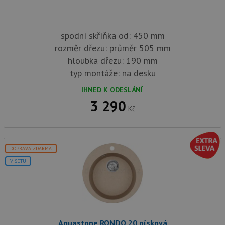
spodní skříňka od: 450 mm
rozměr dřezu: průměr 505 mm
hloubka dřezu: 190 mm
typ montáže: na desku
IHNED K ODESLÁNÍ
3 290
Kč
DOPRAVA ZDARMA
V SETU
Aquastone RONDO 20 písková