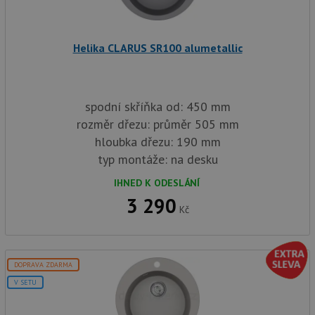
sp
Goo
zji
pro
ná
Helika CLARUS SR100 alumetallic
we
po
so
YSC
Zavřením
Te
Google LLC
prohlížeče
co
.youtube.com
spodní skříňka od: 450 mm
na
Yo
rozměr dřezu: průměr 505 mm
sl
hloubka dřezu: 190 mm
zo
vlo
typ montáže: na desku
_gcl_au
3 měsíce
Te
Google LLC
co
.drezy-
IHNED K ODESLÁNÍ
na
baterie.cz
3 290
sp
Kč
Dou
pr
in
tom
ko
uži
DOPRAVA ZDARMA
we
a j
V SETU
rek
ko
uži