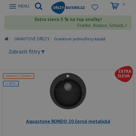
0
Zobrazit
MENU
nabidku
Extra sleva 5 % na top značky!
Franke, Blanco, Schock, Aquast
GRANITOVÉ DŘEZY
Granitové jednodřezy kulaté
Zobrazit filtry
DOPRAVA ZDARMA
V SETU
Aquastone RONDO 20 černá metalická