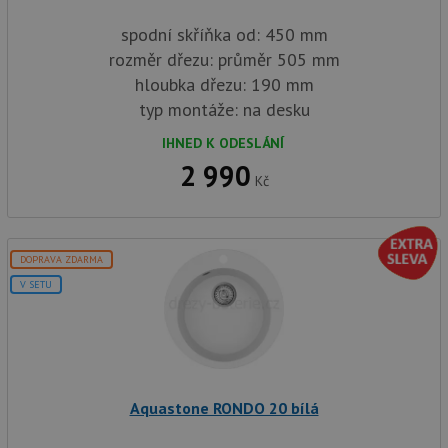
spodní skříňka od: 450 mm
rozměr dřezu: průměr 505 mm
hloubka dřezu: 190 mm
typ montáže: na desku
IHNED K ODESLÁNÍ
2 990
Kč
DOPRAVA ZDARMA
V SETU
Aquastone RONDO 20 bílá