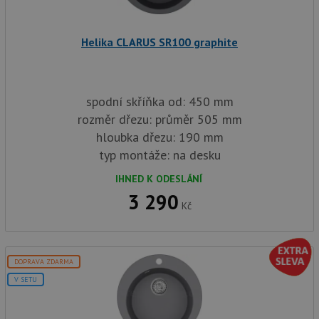
in
baterie.cz
1
cookie používá
tom
měsíc
Google Analytics
ko
k zachování
uži
stavu relace.
Helika CLARUS SR100 graphite
we
a j
rek
ko
uži
vid
spodní skříňka od: 450 mm
ná
uv
rozměr dřezu: průměr 505 mm
we
hloubka dřezu: 190 mm
sid
.seznam.cz
4 týdny 2
Tot
dny
bě
typ montáže: na desku
so
ale
IHNED K ODESLÁNÍ
nal
so
3 290
rel
Kč
pr
pou
spr
rel
test_cookie
15 minut
Te
Google LLC
DOPRAVA ZDARMA
co
.doubleclick.net
V SETU
na
sp
Do
(kt