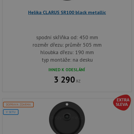
služba
baterie.cz
Script
zapam
Helika CLARUS SR100 black metallic
předvo
souhla
soubor
návště
nutné,
banner
spodní skříňka od: 450 mm
Cookie
rozměr dřezu: průměr 505 mm
Script
fungov
hloubka dřezu: 190 mm
správn
typ montáže: na desku
AUTORIZACE
www.drezy-
Zavřením
baterie.cz
prohlížeče
IHNED K ODESLÁNÍ
3 290
Kč
Poskytovatel
Název
Vyprší
Popis
DOPRAVA ZDARMA
/
Doména
Poskytovatel
/
V SETU
Název
Vyprší
Po
_ga
1 rok
Tento název
Google LLC
Doména
1
souboru cookie
.drezy-
měsíc
je spojen s
baterie.cz
VISITOR_PRIVACY_METADATA
6 měsíců
Te
YouTube
Google
coo
.youtube.com
Universal
uk