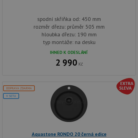
spodní skříňka od: 450 mm
rozměr dřezu: průměr 505 mm
hloubka dřezu: 190 mm
typ montáže: na desku
IHNED K ODESLÁNÍ
2 990
Kč
DOPRAVA ZDARMA
V SETU
Aquastone RONDO 20 černá edice