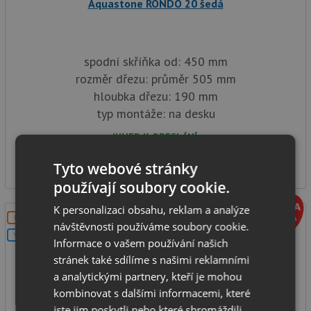
Aquastone RONDO 20 šedá
spodní skříňka od: 450 mm
rozměr dřezu: průměr 505 mm
hloubka dřezu: 190 mm
typ montáže: na desku
IHNED K ODESLÁNÍ
2 990
Kč
Tyto webové stránky
používají soubory cookie.
K personalizaci obsahu, reklam a analýze
DOPRAVA ZDARMA
návštěvnosti používáme soubory cookie.
V SETU
Informace o vašem používání našich
stránek také sdílíme s našimi reklamními
a analytickými partnery, kteří je mohou
kombinovat s dalšími informacemi, které
jste jim poskytli nebo které shromáždili