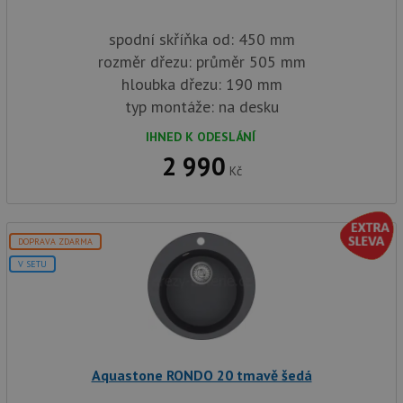
spodní skříňka od: 450 mm
rozměr dřezu: průměr 505 mm
hloubka dřezu: 190 mm
typ montáže: na desku
IHNED K ODESLÁNÍ
2 990
Kč
DOPRAVA ZDARMA
V SETU
Aquastone RONDO 20 tmavě šedá