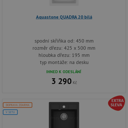
in
baterie.cz
1
cookie používá
tom
měsíc
Google Analytics
ko
k zachování
uži
stavu relace.
Aquastone QUADRA 20 bílá
we
a j
rek
ko
uži
vid
spodní skříňka od: 450 mm
ná
uv
rozměr dřezu: 425 x 500 mm
we
hloubka dřezu: 195 mm
sid
.seznam.cz
4 týdny 2
Tot
dny
bě
typ montáže: na desku
so
ale
IHNED K ODESLÁNÍ
nal
so
3 290
rel
Kč
pr
pou
spr
rel
test_cookie
15 minut
Te
Google LLC
DOPRAVA ZDARMA
co
.doubleclick.net
V SETU
na
sp
Do
(kt