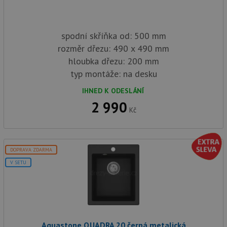
spodní skříňka od: 500 mm
rozměr dřezu: 490 x 490 mm
hloubka dřezu: 200 mm
typ montáže: na desku
IHNED K ODESLÁNÍ
2 990
Kč
DOPRAVA ZDARMA
V SETU
Aquastone QUADRA 20 černá metalická