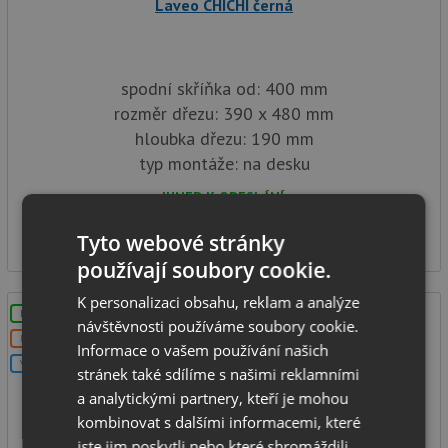
Laveo CHICHI černá
spodní skříňka od: 400 mm
rozměr dřezu: 390 x 480 mm
hloubka dřezu: 190 mm
typ montáže: na desku
IHNED K ODESLÁNÍ
2 890
Kč
Tyto webové stránky
používají soubory cookie.
K personalizaci obsahu, reklam a analýze
LZE VYVRTAT OTVOR
návštěvnosti používáme soubory cookie.
DOPRAVA ZDARMA
Informace o vašem používání našich
V SETU
stránek také sdílíme s našimi reklamními
a analytickými partnery, kteří je mohou
kombinovat s dalšími informacemi, které
jste jim poskytli nebo které shromáždili