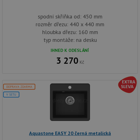
spodní skříňka od: 450 mm
rozměr dřezu: 440 x 440 mm
hloubka dřezu: 160 mm
typ montáže: na desku
IHNED K ODESLÁNÍ
3 270
Kč
DOPRAVA ZDARMA
V SETU
Aquastone EASY 20 černá metalická