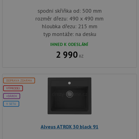
spodní skříňka od: 500 mm
rozměr dřezu: 490 x 490 mm
hloubka dřezu: 215 mm
typ montáže: na desku
IHNED K ODESLÁNÍ
2 990
Kč
DOPRAVA ZDARMA
VÝPRODEJ
+DÁREK
V SETU
Alveus ATROX 30 black 91