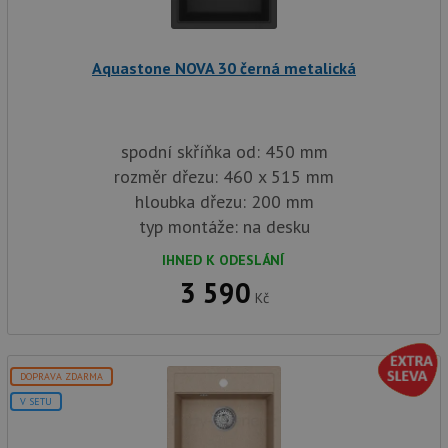
sp
Goo
zji
pro
ná
Aquastone NOVA 30 černá metalická
we
po
so
YSC
Zavřením
Te
Google LLC
prohlížeče
co
.youtube.com
spodní skříňka od: 450 mm
na
Yo
rozměr dřezu: 460 x 515 mm
sl
hloubka dřezu: 200 mm
zo
vlo
typ montáže: na desku
_gcl_au
3 měsíce
Te
Google LLC
co
.drezy-
IHNED K ODESLÁNÍ
na
baterie.cz
3 590
sp
Kč
Dou
pr
in
tom
ko
uži
DOPRAVA ZDARMA
we
a j
V SETU
rek
ko
uži