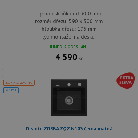
spodní skříňka od: 600 mm
rozměr dřezu: 590 x 500 mm
hloubka dřezu: 195 mm
typ montáže: na desku
IHNED K ODESLÁNÍ
4 590
Kč
DOPRAVA ZDARMA
V SETU
Deante ZORBA ZQZ N103 černá matná