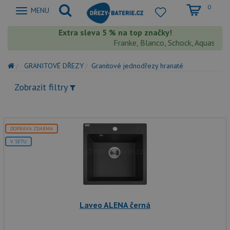
0
Zobrazit
MENU
nabidku
Extra sleva 5 % na top značky!
Franke, Blanco, Schock, Aquastone, T
GRANITOVÉ DŘEZY
Granitové jednodřezy hranaté
Zobrazit filtry
DOPRAVA ZDARMA
V SETU
Laveo ALENA černá