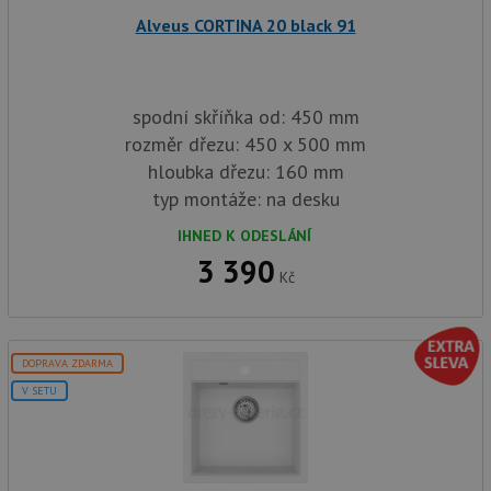
Alveus CORTINA 20 black 91
Nezbytně nutné soubory
Výkonové soubory
Soubory cílení
Funkční soubory
spodní skříňka od: 450 mm
Nezařazené soubory
rozměr dřezu: 450 x 500 mm
hloubka dřezu: 160 mm
Nezbytně nutné soubory cookie umožňují základní
funkce webových stránek, jako je přihlášení
typ montáže: na desku
uživatele a správa účtu. Webové stránky nelze bez
nezbytně nutných souborů cookie správně používat.
IHNED K ODESLÁNÍ
3 390
Poskytovatel
/
Název
Vyprší
Popis
Kč
Doména
udid
.drezy-baterie.cz
4 týdny 2
Tento 
dny
použív
jedine
identif
DOPRAVA ZDARMA
zařízen
mají př
V SETU
webové
aby sl
použív
zlepšil
uživat
zkušen