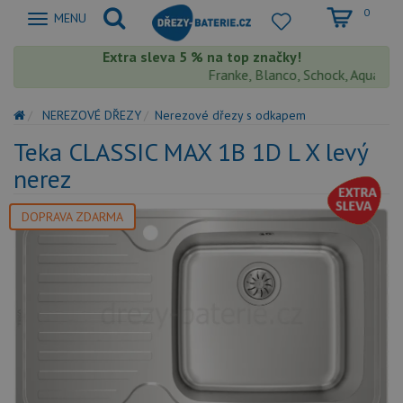
0
Zobrazit
MENU
nabidku
Extra sleva 5 % na top značky!
Franke, Blanco, Schock, Aquastone,
NEREZOVÉ DŘEZY
Nerezové dřezy s odkapem
Teka CLASSIC MAX 1B 1D L X levý
nerez
DOPRAVA ZDARMA