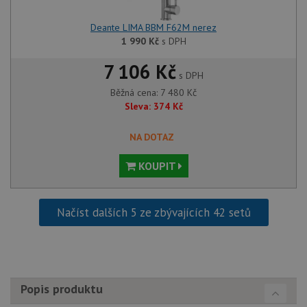
správu
relace.
Deante LIMA BBM F62M nerez
CookieScriptConsent
5 měsíců
Tento 
CookieScript
1 990
Kč
s DPH
4 týdny
cookie
www.drezy-
služba
baterie.cz
Script
7 106 Kč
zapam
s DPH
předvo
souhla
Běžná cena:
7 480
Kč
soubor
Sleva:
374
Kč
návště
nutné,
banner
NA DOTAZ
Cookie
Script
fungov
KOUPIT
správn
AUTORIZACE
www.drezy-
Zavřením
baterie.cz
prohlížeče
Načíst dalších 5 ze zbývajících 42 setů
Poskytovatel
Název
Vyprší
Popis
Popis produktu
/
Doména
Poskytovatel
/