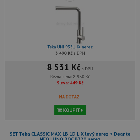
Teka UNI 9331 IX nerez
3 490
Kč
s DPH
8 531 Kč
s DPH
Běžná cena:
8 980
Kč
Sleva:
449
Kč
NA DOTAZ
KOUPIT
SET Teka CLASSIC MAX 1B 1D L X levý nerez + Deante
NEO LUNO BOC B720 nerez