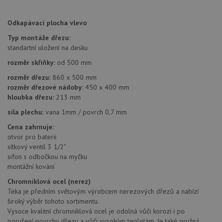
Název
Vyprší
Po
_ga
1 rok
Tento název
Google LLC
Doména
1
souboru cookie
.drezy-
měsíc
je spojen s
baterie.cz
VISITOR_PRIVACY_METADATA
6 měsíců
Te
YouTube
Odkapávací plocha vlevo
Google
coo
.youtube.com
Universal
uk
Typ montáže dřezu:
Analytics - což je
so
významná
uži
standartní uložení na desku
aktualizace
vo
běžněji
pro
rozměr skříňky:
od 500 mm
používané
int
analytické
we
rozměr dřezu:
860 x 500 mm
služby Google.
Za
Tento soubor
rozměr dřezové nádoby:
450 x 400 mm
úd
cookie se
so
hloubka dřezu:
213 mm
používá k
náv
rozlišení
rů
síla plechu:
vana 1mm / povrch 0,7 mm
jedinečných
zá
uživatelů
oc
Cena zahrnuje:
přiřazením
os
náhodně
otvor pro baterii
a 
vygenerovaného
kte
sítkový ventil 3 1/2"
čísla jako
jej
identifikátoru
sifon s odbočkou na myčku
pre
klienta. Je
bu
montážní kování
součástí
bu
každého
sez
Chromniklová ocel (nerez)
požadavku na
re
stránku na webu
Teka je předním světovým výrobcem nerezových dřezů a nabízí
a slouží k
__Secure-YNID
.youtube.com
6 měsíců
široký výběr tohoto sortimentu.
výpočtu údajů o
Vysoce kvalitní chromniklová ocel je odolná vůči korozi i po
návštěvnících,
IDE
1 rok
Te
Google LLC
relacích a
porušení povrchu dřezu a vůči vysokým teplotám. Je také pružná,
co
.doubleclick.net