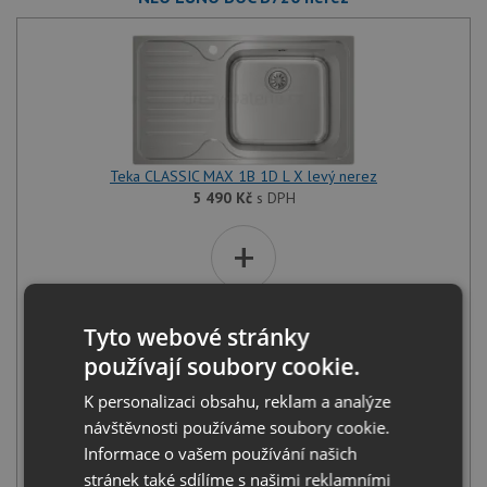
Teka CLASSIC MAX 1B 1D L X levý nerez
5 490
Kč
s DPH
+
Tyto webové stránky
používají soubory cookie.
K personalizaci obsahu, reklam a analýze
návštěvnosti používáme soubory cookie.
Deante NEO LUNO BOC B720 nerez
Informace o vašem používání našich
1 990
Kč
s DPH
stránek také sdílíme s našimi reklamními