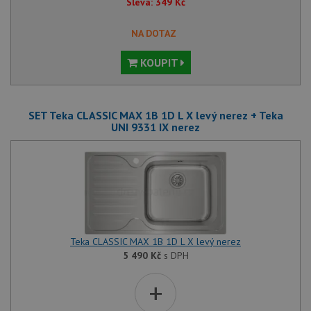
Sleva:
349
Kč
NA DOTAZ
KOUPIT
SET Teka CLASSIC MAX 1B 1D L X levý nerez + Teka
UNI 9331 IX nerez
Teka CLASSIC MAX 1B 1D L X levý nerez
5 490
Kč
s DPH
+