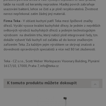
kampaních pro
na
takže na rozdíl od keramiky nepraskne. Hladký povrch zabraňuje
analytické
sp
přehledy webů.
usazování bakterií, lehce se čistí a je plně recyklovatelná. Životnost
Dou
pr
nerezi nepřekonal zatím žádný jiný materiál.
_ga_9T91YFLEPX
.drezy-
1 rok
Tento soubor
in
baterie.cz
1
cookie používá
tom
Firma Teka
- V oblasti kuchyní patří Teka mezi špičkové značky
měsíc
Google Analytics
ko
k zachování
dřezů. Vyrábí vysoce kvalitní kuchyňské dřezy. Je jedním z největších
uži
stavu relace.
we
světových výrobců kuchyňských dřezů a jediným technologickým
a j
výrobcem na dnešním trhu, který nabízí plně integrované řady, tzn.
rek
ko
dokáže vybavit Vaši kuchyň od začátku až do konce značkovým
uži
zařízením Teka. Za každým jejím výrobkem se skrývají znalosti a
vid
dovednosti opravdových specialistů a více než 80 let zkušeností.
ná
uv
we
Teka - CZ s.r.o., Scott Weber Workspaces Visionary Building, Plynární
sid
.seznam.cz
4 týdny 2
Tot
1617/10, 17000, Praha 7, info@teka.cz
dny
bě
so
ale
nal
so
K tomuto produktu můžete dokoupit
rel
pr
pou
spr
rel
test_cookie
15 minut
Te
Google LLC