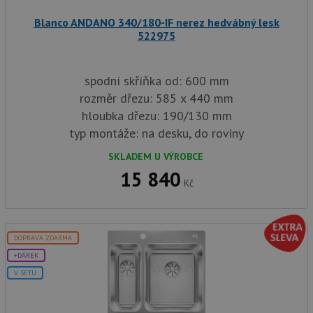
AWSALBCORS
1 týden
Pro po
Amazon.com Inc.
Blanco ANDANO 340/180-IF nerez hedvábný lesk
podpo
widget-
lepivos
mediator.zopim.com
522975
případ
CORS 
aktuali
Chrom
spodní skříňka od: 600 mm
vytvář
zásadách ochrany soukromí společnosti Google
soubor
rozměr dřezu: 585 x 440 mm
lepivos
každou
hloubka dřezu: 190/130 mm
funkcí 
typ montáže: na desku, do roviny
založe
trvání
AWSA
SKLADEM U VÝROBCE
(ALB).
15 840
sid
.drezy-baterie.cz
4 týdny 2
Toto j
Kč
dny
běžný 
soubor
ale po
naleze
soubor
DOPRAVA ZDARMA
relace
pravd
+DÁREK
použit
správu
V SETU
relace.
CookieScriptConsent
5 měsíců
Tento 
CookieScript
4 týdny
cookie
www.drezy-