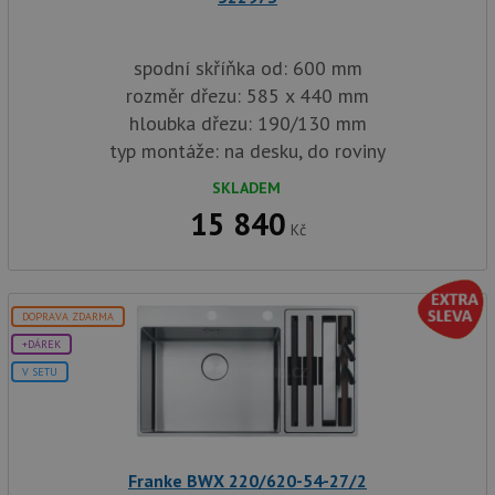
spodní skříňka od: 600 mm
rozměr dřezu: 585 x 440 mm
hloubka dřezu: 190/130 mm
typ montáže: na desku, do roviny
SKLADEM
15 840
Kč
DOPRAVA ZDARMA
+DÁREK
V SETU
Franke BWX 220/620-54-27/2