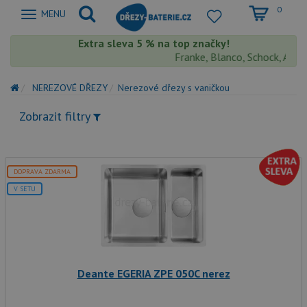
0
Zobrazit
MENU
nabidku
Extra sleva 5 % na top značky!
Franke, Blanco, Schock, Aquasto
NEREZOVÉ DŘEZY
Nerezové dřezy s vaničkou
Zobrazit filtry
DOPRAVA ZDARMA
V SETU
Deante EGERIA ZPE 050C nerez