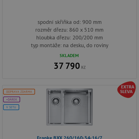
spodní skříňka od: 900 mm
rozměr dřezu: 860 x 510 mm
hloubka dřezu: 200/200 mm
typ montáže: na desku, do roviny
SKLADEM
37 790
Kč
DOPRAVA ZDARMA
+DÁREK
V SETU
Franke BXX 260/160-34-16/7