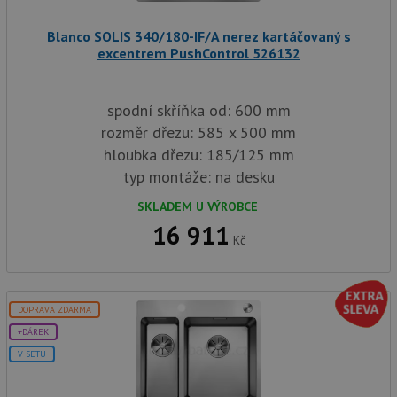
služba
baterie.cz
Script
zapam
Blanco SOLIS 340/180-IF/A nerez kartáčovaný s
předvo
excentrem PushControl 526132
souhla
soubor
návště
nutné,
banner
spodní skříňka od: 600 mm
Cookie
rozměr dřezu: 585 x 500 mm
Script
fungov
hloubka dřezu: 185/125 mm
správn
typ montáže: na desku
AUTORIZACE
www.drezy-
Zavřením
baterie.cz
prohlížeče
SKLADEM U VÝROBCE
16 911
Kč
Poskytovatel
Název
Vyprší
Popis
DOPRAVA ZDARMA
/
Doména
Poskytovatel
/
+DÁREK
Název
Vyprší
Po
_ga
1 rok
Tento název
Google LLC
Doména
V SETU
1
souboru cookie
.drezy-
měsíc
je spojen s
baterie.cz
VISITOR_PRIVACY_METADATA
6 měsíců
Te
YouTube
Google
coo
.youtube.com
Universal
uk