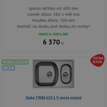
spodní skříňka od: 600 mm
rozměr dřezu: 580 x 440 mm
hloubka dřezu: 200 mm
montáž: na desku, pod desku, do roviny<
IHNED K ODESLÁNÍ
6 370
Kč
LZE VYVRTAT OTVOR
V SETU
Sinks TWIN 620.1 V nerez matný