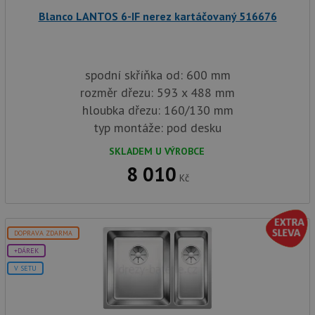
Blanco LANTOS 6-IF nerez kartáčovaný 516676
Nezbytně nutné soubory
Výkonové soubory
Soubory cílení
Funkční soubory
spodní skříňka od: 600 mm
Nezařazené soubory
rozměr dřezu: 593 x 488 mm
hloubka dřezu: 160/130 mm
Nezbytně nutné soubory cookie umožňují základní
funkce webových stránek, jako je přihlášení
typ montáže: pod desku
uživatele a správa účtu. Webové stránky nelze bez
nezbytně nutných souborů cookie správně používat.
SKLADEM U VÝROBCE
8 010
Poskytovatel
/
Název
Vyprší
Popis
Kč
Doména
udid
.drezy-baterie.cz
4 týdny 2
Tento 
dny
použív
jedine
identif
DOPRAVA ZDARMA
zařízen
mají př
+DÁREK
webové
aby sl
V SETU
použív
zlepšil
uživat
zkušen