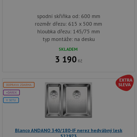
spodní skříňka od: 600 mm
rozměr dřezu: 615 x 500 mm
hloubka dřezu: 145/75 mm
typ montáže: na desku
SKLADEM
3 190
Kč
DOPRAVA ZDARMA
+DÁREK
V SETU
Blanco ANDANO 340/180-IF nerez hedvábný lesk
522973