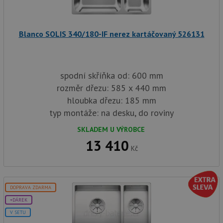
sp
Goo
zji
pro
ná
Blanco SOLIS 340/180-IF nerez kartáčovaný 526131
we
po
so
YSC
Zavřením
Te
Google LLC
prohlížeče
co
.youtube.com
spodní skříňka od: 600 mm
na
Yo
rozměr dřezu: 585 x 440 mm
sl
hloubka dřezu: 185 mm
zo
vlo
typ montáže: na desku, do roviny
_gcl_au
3 měsíce
Te
Google LLC
co
.drezy-
SKLADEM U VÝROBCE
na
baterie.cz
13 410
sp
Kč
Dou
pr
in
tom
ko
uži
DOPRAVA ZDARMA
we
a j
+DÁREK
rek
ko
V SETU
uži