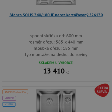
in
baterie.cz
1
cookie používá
tom
měsíc
Google Analytics
ko
k zachování
uži
stavu relace.
Blanco SOLIS 340/180-IF nerez kartáčovaný 526130
we
a j
rek
ko
uži
vid
spodní skříňka od: 600 mm
ná
uv
rozměr dřezu: 585 x 440 mm
we
hloubka dřezu: 185 mm
sid
.seznam.cz
4 týdny 2
Tot
dny
bě
typ montáže: na desku, do roviny
so
ale
SKLADEM U VÝROBCE
nal
so
13 410
rel
Kč
pr
pou
spr
rel
test_cookie
15 minut
Te
Google LLC
DOPRAVA ZDARMA
co
.doubleclick.net
+DÁREK
na
sp
V SETU
Do
(kt