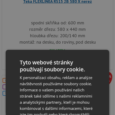
Teka FLEXLINEA RS15 2B 580 X nerez
spodní skříňka od: 600 mm
rozměr dřezu: 580 x 440 mm
hloubka dřezu: 200/140 mm
montáž: na desku, do roviny, pod desku
SKLADEM
11 990
Kč
Tyto webové stránky
používají soubory cookie.
K personalizaci obsahu, reklam a analýze
DOPRAVA ZDARMA
návštěvnosti používáme soubory cookie.
+DÁREK
Informace o vašem používání našich
V SETU
stránek také sdílíme s našimi reklamními
a analytickými partnery, kteří je mohou
kombinovat s dalšími informacemi, které
jste jim poskytli nebo které shromáždili