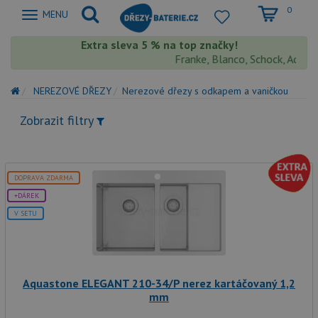
0
Zobrazit
MENU
nabidku
Extra sleva 5 % na top značky!
Franke, Blanco, Schock, Aquaston
NEREZOVÉ DŘEZY
Nerezové dřezy s odkapem a vaničkou
Zobrazit filtry
DOPRAVA ZDARMA
+DÁREK
V SETU
Aquastone ELEGANT 210-34/P nerez kartáčovaný 1,2
mm