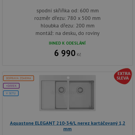
spodní skříňka od: 600 mm
rozměr dřezu: 780 x 500 mm
hloubka dřezu: 200 mm
montáž: na desku, do roviny
IHNED K ODESLÁNÍ
6 990
Kč
DOPRAVA ZDARMA
+DÁREK
V SETU
Aquastone ELEGANT 210-34/L nerez kartáčovaný 1,2
mm