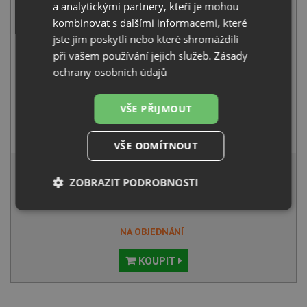
+
a analytickými partnery, kteří je mohou
kombinovat s dalšími informacemi, které
jste jim poskytli nebo které shromáždili
při vašem používání jejich služeb.
Zásady
ochrany osobních údajů
VŠE PŘIJMOUT
Alveus SAVANNAH white 11
3 290
Kč
s DPH
VŠE ODMÍTNOUT
6 308 Kč
s DPH
ZOBRAZIT PODROBNOSTI
Běžná cena:
6 640
Kč
Sleva:
332
Kč
Nezbytně
Výkonové
Soubory
nutné
soubory
cílení
NA OBJEDNÁNÍ
soubory
KOUPIT
Funkční soubory
Nezařazené
soubory