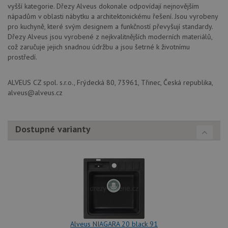
na
vyšší kategorie. Dřezy Alveus dokonale odpovídají nejnovějším
analytické
sp
přehledy webů.
nápadům v oblasti nábytku a architektonickému řešení. Jsou vyrobeny
Dou
pr
pro kuchyně, které svým designem a funkčností převyšují standardy.
_ga_9T91YFLEPX
.drezy-
1 rok
Tento soubor
in
baterie.cz
1
cookie používá
Dřezy Alveus jsou vyrobené z nejkvalitnějších moderních materiálů,
tom
měsíc
Google Analytics
ko
což zaručuje jejich snadnou údržbu a jsou šetrné k životnímu
k zachování
uži
prostředí.
stavu relace.
we
a j
rek
ko
ALVEUS CZ spol. s.r.o., Frýdecká 80, 73961, Třinec, Česká republika,
uži
alveus@alveus.cz
vid
ná
uv
we
Dostupné varianty
sid
.seznam.cz
4 týdny 2
Tot
dny
bě
so
ale
nal
so
rel
pr
pou
spr
rel
test_cookie
15 minut
Te
Google LLC
Alveus NIAGARA 20 black 91
co
.doubleclick.net