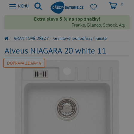
0
Zobrazit
MENU
nabidku
Extra sleva 5 % na top značky!
Franke, Blanco, Schock, Aquastone
GRANITOVÉ DŘEZY
Granitové jednodřezy hranaté
Alveus NIAGARA 20 white 11
DOPRAVA ZDARMA