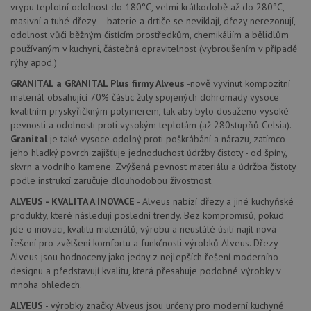
Doména
vrypu teplotní odolnost do 180°C, velmi krátkodobě až do 280°C,
1
souboru cookie
.drezy-
měsíc
je spojen s
baterie.cz
masivní a tuhé dřezy – baterie a drtiče se neviklají, dřezy nerezonují,
VISITOR_PRIVACY_METADATA
6 měsíců
Te
YouTube
Google
coo
.youtube.com
odolnost vůči běžným čistícím prostředkům, chemikáliím a bělidlům
Universal
uk
Analytics - což je
používaným v kuchyni, částečná opravitelnost (vybroušením v případě
so
významná
uži
rýhy apod.)
aktualizace
vo
běžněji
pro
GRANITAL a GRANITAL Plus firmy Alveus
-nově vyvinut kompozitní
používané
int
analytické
materiál obsahující 70% částic žuly spojených dohromady vysoce
we
služby Google.
Za
kvalitním pryskyřičkným polymerem, tak aby bylo dosaženo vysoké
Tento soubor
úd
pevnosti a odolnosti proti vysokým teplotám (až 280stupňů Celsia).
cookie se
so
používá k
náv
Granital
je také vysoce odolný proti poškrábání a nárazu, zatímco
rozlišení
rů
jeho hladký povrch zajišťuje jednoduchost údržby čistoty - od špíny,
jedinečných
zá
uživatelů
skvrn a vodního kamene. Zvýšená pevnost materiálu a údržba čistoty
oc
přiřazením
os
podle instrukcí zaručuje dlouhodobou živostnost.
náhodně
a 
vygenerovaného
kte
ALVEUS - KVALITA A INOVACE
- Alveus nabízí dřezy a jiné kuchyňské
čísla jako
jej
identifikátoru
produkty, které následují poslední trendy. Bez kompromisů, pokud
pre
klienta. Je
bu
jde o inovaci, kvalitu materiálů, výrobu a neustálé úsilí najít nová
součástí
bu
každého
řešení pro zvětšení komfortu a funkčnosti výrobků Alveus. Dřezy
sez
požadavku na
re
Alveus jsou hodnoceny jako jedny z nejlepších řešení moderního
stránku na webu
designu a představují kvalitu, která přesahuje podobné výrobky v
a slouží k
__Secure-YNID
.youtube.com
6 měsíců
výpočtu údajů o
mnoha ohledech.
návštěvnících,
IDE
1 rok
Te
Google LLC
relacích a
co
ALVEUS
- výrobky značky Alveus jsou určeny pro moderní kuchyně
.doubleclick.net
kampaních pro