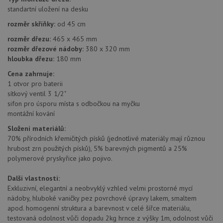
relace.
standartní uložení na desku
CookieScriptConsent
5 měsíců
Tento 
CookieScript
rozměr skříňky:
od 45 cm
4 týdny
cookie
www.drezy-
služba
baterie.cz
rozměr dřezu:
465 x 465 mm
Script
zapam
rozměr dřezové nádoby:
380 x 320 mm
předvo
hloubka dřezu:
180 mm
souhla
soubor
Cena zahrnuje:
návště
nutné,
1 otvor pro baterii
banner
sítkový ventil 3 1/2"
Cookie
Script
sifon pro úsporu místa s odbočkou na myčku
fungov
montážní kování
správn
Složení materiálů:
AUTORIZACE
www.drezy-
Zavřením
70% přírodních křemičitých písků (jednotlivé materiály mají různou
baterie.cz
prohlížeče
hrubost zrn použitých písků), 5% barevných pigmentů a 25%
polymerové pryskyřice jako pojivo.
Další vlastnosti:
Exkluzivní, elegantní a neobvyklý vzhled velmi prostorné mycí
nádoby, hluboké vaničky pez povrchové úpravy lakem, smaltem
Poskytovatel
Název
Vyprší
Popis
apod. homogenní struktura a barevnost v celé šířce materiálu,
/
Doména
Poskytovatel
/
testovaná odolnost vůči dopadu 2kg hrnce z výšky 1m, odolnost vůči
Název
Vyprší
Po
_ga
1 rok
Tento název
Google LLC