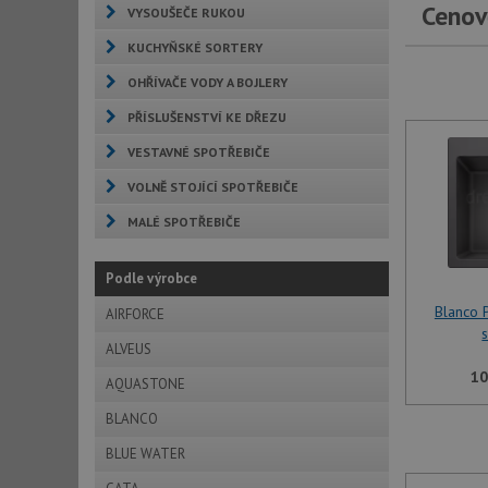
Cenov
VYSOUŠEČE RUKOU
KUCHYŇSKÉ SORTERY
OHŘÍVAČE VODY A BOJLERY
PŘÍSLUŠENSTVÍ KE DŘEZU
VESTAVNÉ SPOTŘEBIČE
VOLNĚ STOJÍCÍ SPOTŘEBIČE
MALÉ SPOTŘEBIČE
Podle výrobce
Blanco 
AIRFORCE
ALVEUS
10
AQUASTONE
BLANCO
BLUE WATER