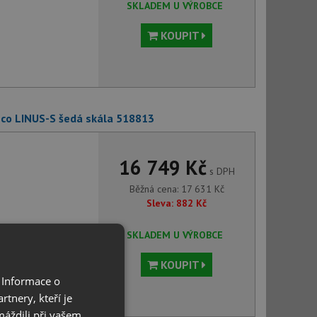
SKLADEM U VÝROBCE
KOUPIT
nco LINUS-S šedá skála 518813
16 749 Kč
s DPH
Běžná cena:
17 631
Kč
Sleva:
882
Kč
SKLADEM U VÝROBCE
KOUPIT
 Informace o
tnery, kteří je
máždili při vašem