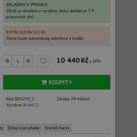
SKLADEM U VÝROBCE
Zboží je skladem u výrobce, doba dodání je 7-9
pracovních dnů.
EXTRA SLEVA 522 Kč
Sleva bude automaticky odečtena z košíku
10 440
Kč
s DPH
KOUPIT
Kód:
BD0295_2
Záruka:
24 měsíců
Výrobce:
BLANCO
ty
Dotaz k produktu
Vzorník barev