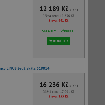
12 189 Kč
s DPH
Běžná cena:
12 830
Kč
Sleva:
641
Kč
SKLADEM U VÝROBCE
KOUPIT
anco LINUS šedá skála 518814
16 236 Kč
s DPH
Běžná cena:
17 091
Kč
Sleva:
855
Kč