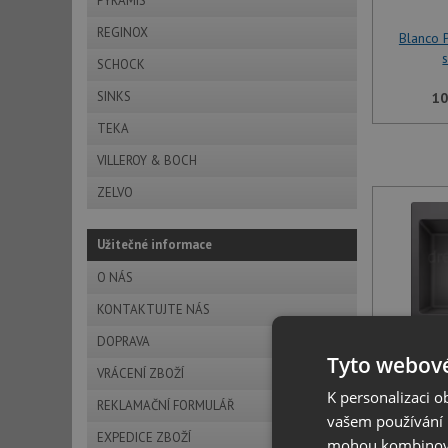
PYRAMIS
REGINOX
Blanco 
SCHOCK
SINKS
10
TEKA
VILLEROY & BOCH
ZELVO
Užitečné informace
O NÁS
KONTAKTUJTE NÁS
DOPRAVA
Tyto webové
Blanco 
VRÁCENÍ ZBOŽÍ
K personalizaci 
REKLAMAČNÍ FORMULÁŘ
vašem používání n
10
EXPEDICE ZBOŽÍ
mohou kombinovat