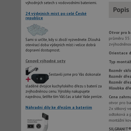
výhodných setech s vodovodními bateriemi.
Popis
AWSALBCORS
24 výdejních míst po celé České
republice
sid
Otvor pro ba
průměru 35 
Sami si určíte, kdy si zboží vyzvednete. Dlouhá
zvýhodněnou 
otevírací doba výdejních míst i velice dobrá
CookieScriptConse
dopravní dostupnost.
Orientace d
Cenově výhodné sety
Typ montáž
AUTORIZACE
Rozměr skří
Sestavili jsme pro Vás dokonale
Rozměr dřez
Rozměr dře
sladěné dvojice kuchyňského dřezu s baterií za
Hloubka dře
zvýhodněnou cenu. Výrobky nakupujete
Název
Cena zahrnu
najednou, šetříte tím Váš čas a také Vaše peníze.
Název
otvor pro bat
_ga
Náhradní díly ke dřezům a bateriím
2x sítkový ve
VISITOR_PRIVACY_
odtoková a 
montážní kov
SILGRANIT®