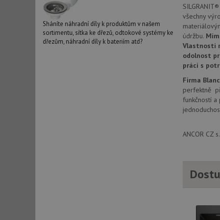
SILGRANIT® P
_ga_9T91YFLEPX
__Secure-YNID
všechny výr
IDE
Sháníte náhradní díly k produktům v našem
materiálový
sortimentu, sítka ke dřezů, odtokové systémy ke
údržbu.
Mim
dřezům, náhradní díly k bateriím atd?
Vlastnosti 
odolnost pr
sid
práci s pot
Firma Blan
test_cookie
perfektně př
funkčností a
jednoduchost
YSC
ANCOR CZ s.r
_gcl_au
__Secure-ROLLOU
Dostu
VISITOR_INFO1_LIV