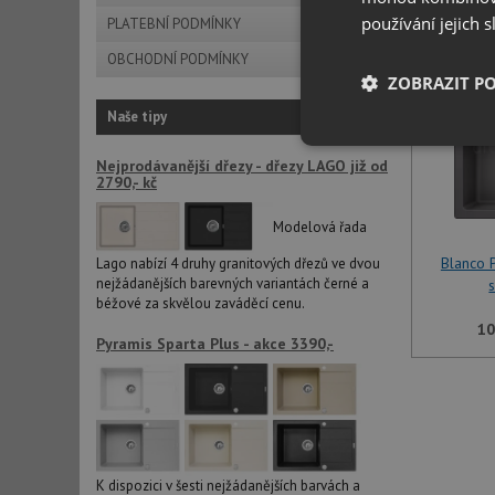
používání jejich 
PLATEBNÍ PODMÍNKY
OBCHODNÍ PODMÍNKY
ZOBRAZIT P
Naše tipy
Nezbytně nutn
Nejprodávanější dřezy - dřezy LAGO již od
soubory
2790,- kč
Modelová řada
Blanco 
Lago nabízí 4 druhy granitových dřezů ve dvou
nejžádanějších barevných variantách černé a
béžové za skvělou zaváděcí cenu.
Nezbytně nutn
10
Pyramis Sparta Plus - akce 3390,-
Nezbytně nutné soubo
stránky nelze bez ne
Název
udid
K dispozici v šesti nejžádanějších barvách a