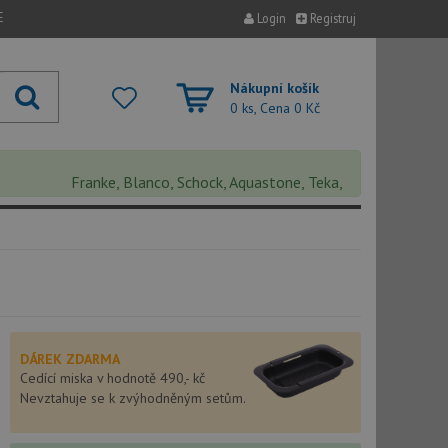
E
Login
Registruj
Nákupní košík
0 ks, Cena
0 Kč
Franke, Blanco, Schock, Aquastone, Teka, Helika, Deante, Sinks,
DÁREK ZDARMA
Cedící miska v hodnotě 490,- kč
Nevztahuje se k zvýhodněným setům.