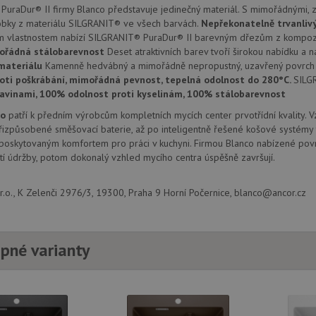
uraDur® II firmy Blanco představuje jedinečný materiál. S mimořádnými, z
.drezy-
1 rok
Tento soubor cookie používá Google Analytics k zachování sta
.youtube.com
6 měsíců
baterie.cz
1
obky z materiálu SILGRANIT® ve všech barvách.
Nepřekonatelně trvanliv
měsíc
1 rok
Tento soubor cookie nastavuje společnos
Google LLC
m vlastnostem nabízí SILGRANIT® PuraDur® II barevným dřezům z kompozi
provádí informace o tom, jak koncový uži
.doubleclick.net
ořádná stálobarevnost
Deset atraktivních barev tvoří širokou nabídku a n
webové stránky a jakoukoli reklamu, kter
mohl vidět před návštěvou uvedeného w
materiálu
Kamenně hedvábný a mimořádně nepropustný, uzavřený povrch 
oti poškrábání, mimořádná pevnost, tepelná odolnost do 280°C.
SILG
.seznam.cz
4 týdny 2
Toto je velmi běžný název souboru cookie
dny
nalezen jako soubor cookie relace, bud
ravinami, 100% odolnost proti kyselinám, 100% stálobarevnost
použit jako pro správu stavu relace.
co
patří k předním výrobcům kompletních mycích center prvotřídní kvality. 
15 minut
Tento soubor cookie nastavuje společnos
Google LLC
izpůsobené směšovací baterie, až po inteligentně řešené košové systémy 
(kterou vlastní společnost Google), aby zji
.doubleclick.net
návštěvníka webu podporuje soubory co
 poskytovaným komfortem pro práci v kuchyni. Firmou Blanco nabízené povr
í údržby, potom dokonalý vzhled mycího centra úspěšně završují.
Zavřením
Tento soubor cookie nastavuje YouTube 
Google LLC
prohlížeče
zobrazení vložených videí.
.youtube.com
.o., K Zelenči 2976/3, 19300, Praha 9 Horní Počernice, blanco@ancor.cz
3 měsíce
Tento soubor cookie nastavuje společnos
Google LLC
provádí informace o tom, jak koncový uži
.drezy-
webové stránky a jakoukoli reklamu, kter
baterie.cz
mohl vidět před návštěvou uvedeného w
T_TOKEN
.youtube.com
6 měsíců
pné varianty
E
6 měsíců
Tento soubor cookie nastavuje Youtube k
Google LLC
uživatelských předvoleb pro videa Youtu
.youtube.com
webů; může také určit, zda návštěvník 
nebo starou verzi rozhraní Youtube.