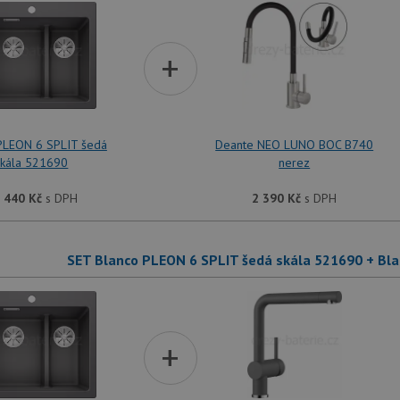
+
PLEON 6 SPLIT šedá
Deante NEO LUNO BOC B740
skála 521690
nerez
 440
Kč
s DPH
2 390
Kč
s DPH
SET Blanco PLEON 6 SPLIT šedá skála 521690 + Bl
+