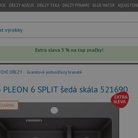
OCK
DŘEZY ALVEUS
DŘEZY TEKA
DŘEZY PYRAMIS
BLUE WATER
AQUASTON
Extra sleva 5 % na top značky!
TOVÉ DŘEZY
Granitové jednodřezy hranaté
o PLEON 6 SPLIT šedá skála 521690
ZDARMA