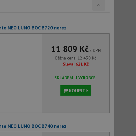
ante NEO LUNO BOC B720 nerez
11 809 Kč
s DPH
Běžná cena:
12 430
Kč
Sleva:
621
Kč
SKLADEM U VÝROBCE
KOUPIT
ante NEO LUNO BOC B740 nerez