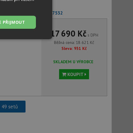
co ALTA II šedá skála 527532
E PŘIJMOUT
17 690 Kč
s DPH
Nezařazené
Běžná cena:
18 621
Kč
soubory
Sleva:
931
Kč
SKLADEM U VÝROBCE
KOUPIT
řazené soubory
 správa účtu. Webové
h 49 setů
ci zařízení, která
používání a zlepšila