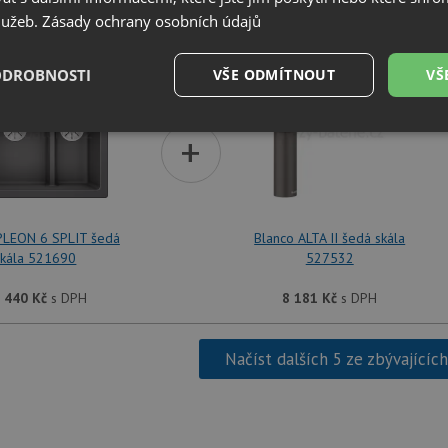
služeb.
Zásady ochrany osobních údajů
SET Blanco PLEON 6 SPLIT šedá skála 521690 + Blan
ODROBNOSTI
VŠE ODMÍTNOUT
VŠ
é
Výkonové
Soubory cílení
+
Funkční soubory
soubory
PLEON 6 SPLIT šedá
Blanco ALTA II šedá skála
skála 521690
527532
é soubory
Výkonové soubory
Soubory cílení
Funkční soubory
Neza
 440
Kč
s DPH
8 181
Kč
s DPH
ry cookie umožňují základní funkce webových stránek, jako je přihlášení uživatele a
zbytně nutných souborů cookie správně používat.
Načíst dalších 5 ze zbývajícíc
Poskytovatel
/
Vyprší
Popis
Doména
.drezy-baterie.cz
4 týdny 2
Tento cookie se používá k jedinečné identifika
dny
mají přístup k webové stránce, aby sledovala 
uživatelskou zkušenost.