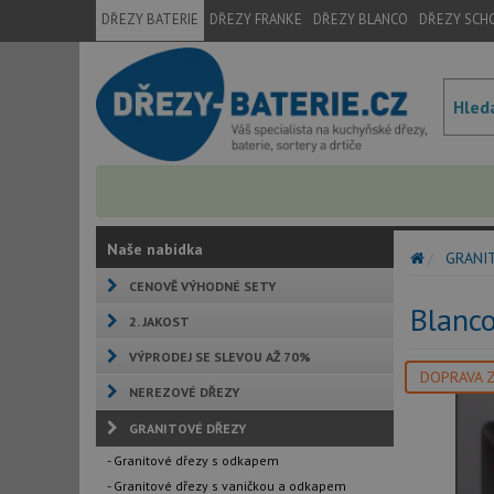
DŘEZY BATERIE
DŘEZY FRANKE
DŘEZY BLANCO
DŘEZY SCH
Naše nabídka
GRANI
CENOVĚ VÝHODNÉ SETY
Blanc
2. JAKOST
VÝPRODEJ SE SLEVOU AŽ 70%
DOPRAVA 
NEREZOVÉ DŘEZY
GRANITOVÉ DŘEZY
- Granitové dřezy s odkapem
- Granitové dřezy s vaničkou a odkapem