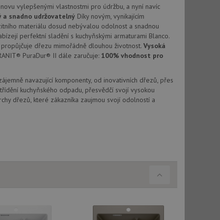
novu vylepšenými vlastnostmi pro údržbu, a nyní navíc
vu relace.
ý a snadno udržovatelný
Díky novým, vynikajícím
t Doubleclick a
tního materiálu dosud nebývalou odolnost a snadnou
vatel používá
abízejí perfektní sladění s kuchyňskými armaturami Blanco.
ou koncový uživatel
ebu.
propůjčuje dřezu mimořádně dlouhou životnost.
Vysoká
RANIT® PuraDur® II dále zaručuje:
100% vhodnost pro
, ale pokud je
e pravděpodobně
Vzájemně navazující komponenty, od inovativních dřezů, přes
t DoubleClick
třídění kuchyňského odpadu, přesvědčí svojí vysokou
stila, zda prohlížeč
okie.
chy dřezů, které zákazníka zaujmou svojí odolností a
ke sledování
t Doubleclick a
vatel používá
ou koncový uživatel
ebu.
e sledování
be vložená do
webu používá novou