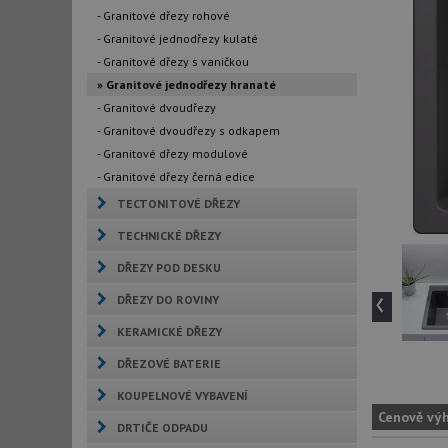
- Granitové dřezy rohové
- Granitové jednodřezy kulaté
- Granitové dřezy s vaničkou
» Granitové jednodřezy hranaté
- Granitové dvoudřezy
- Granitové dvoudřezy s odkapem
- Granitové dřezy modulové
- Granitové dřezy černá edice
TECTONITOVÉ DŘEZY
TECHNICKÉ DŘEZY
DŘEZY POD DESKU
‹
DŘEZY DO ROVINY
KERAMICKÉ DŘEZY
DŘEZOVÉ BATERIE
KOUPELNOVÉ VYBAVENÍ
Cenově vý
DRTIČE ODPADU