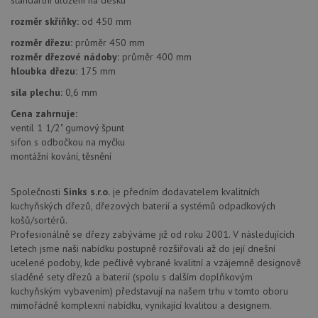
jej
identifikátoru
pre
klienta. Je
rozměr skříňky:
od 450 mm
bu
součástí
bu
každého
sez
rozměr dřezu:
průměr 450 mm
požadavku na
re
rozměr dřezové nádoby:
průměr 400 mm
stránku na webu
a slouží k
hloubka dřezu:
175 mm
__Secure-YNID
.youtube.com
6 měsíců
výpočtu údajů o
návštěvnících,
síla plechu:
0,6 mm
IDE
1 rok
Te
Google LLC
relacích a
co
.doubleclick.net
kampaních pro
na
Cena zahrnuje:
analytické
sp
ventil 1 1/2" gumový špunt
přehledy webů.
Dou
sifon s odbočkou na myčku
pr
_ga_9T91YFLEPX
.drezy-
1 rok
Tento soubor
in
montážní kování, těsnění
baterie.cz
1
cookie používá
tom
měsíc
Google Analytics
ko
k zachování
uži
stavu relace.
Společnosti
Sinks s.r.o.
je předním dodavatelem kvalitních
we
a j
kuchyňských dřezů, dřezových baterií a systémů odpadkových
rek
košů/sortérů.
ko
uži
Profesionálně se dřezy zabýváme již od roku 2001. V následujících
vid
letech jsme naši nabídku postupně rozšiřovali až do její dnešní
ná
uv
ucelené podoby, kde pečlivě vybrané kvalitní a vzájemně designově
we
sladěné sety dřezů a baterií (spolu s dalším doplňkovým
kuchyňským vybavením) představují na našem trhu v tomto oboru
sid
.seznam.cz
4 týdny 2
Tot
dny
bě
mimořádně komplexní nabídku, vynikající kvalitou a designem.
so