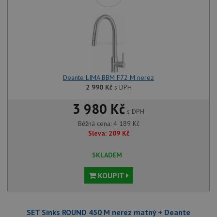
Poskytovatel
/
Název
Vyprší
Popis
Doména
udid
.drezy-baterie.cz
4 týdny 2
Tento 
dny
použív
jedine
identif
zařízen
mají př
webové
aby sl
Deante LIMA BBM F72 M nerez
použív
zlepšil
2 990
Kč
s DPH
uživat
zkušen
3 980 Kč
s DPH
AWSALBCORS
1 týden
Pro po
Amazon.com Inc.
podpo
widget-
Běžná cena:
4 189
Kč
lepivos
mediator.zopim.com
případ
Sleva:
209
Kč
CORS 
aktuali
Chrom
SKLADEM
vytvář
zásadách ochrany soukromí společnosti Google
soubor
lepivos
KOUPIT
každou
funkcí 
založe
trvání
AWSA
SET Sinks ROUND 450 M nerez matný + Deante
(ALB).