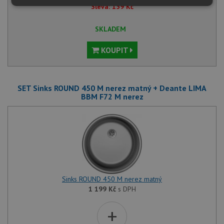
Sleva:
159
Kč
Nezbytně
Výkonové
Soubory
nutné
soubory
cílení
soubory
SKLADEM
KOUPIT
Funkční soubory
Nezařazené
soubory
SET Sinks ROUND 450 M nerez matný + Deante LIMA
BBM F72 M nerez
Nezbytně nutné soubory
Výkonové soubory
Soubory cílení
Funkční soubory
Nezařazené soubory
Sinks ROUND 450 M nerez matný
Nezbytně nutné soubory cookie umožňují základní
1 199
Kč
s DPH
funkce webových stránek, jako je přihlášení
uživatele a správa účtu. Webové stránky nelze bez
+
nezbytně nutných souborů cookie správně používat.