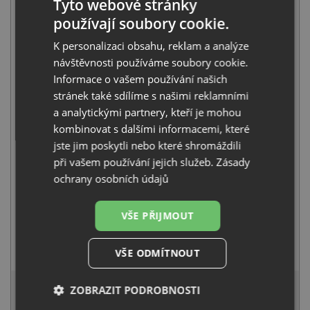
Tyto webové stránky
používají soubory cookie.
K personalizaci obsahu, reklam a analýze
návštěvnosti používáme soubory cookie.
Sinks ROUND 450 M nerez matný
Informace o vašem používání našich
1 199
Kč
s DPH
stránek také sdílíme s našimi reklamními
+
a analytickými partnery, kteří je mohou
kombinovat s dalšími informacemi, které
jste jim poskytli nebo které shromáždili
při vašem používání jejich služeb.
Zásady
ochrany osobních údajů
VŠE PŘIJMOUT
Deante LIMA BBM F62M nerez
VŠE ODMÍTNOUT
1 990
Kč
s DPH
3 030 Kč
s DPH
ZOBRAZIT PODROBNOSTI
Běžná cena:
3 189
Kč