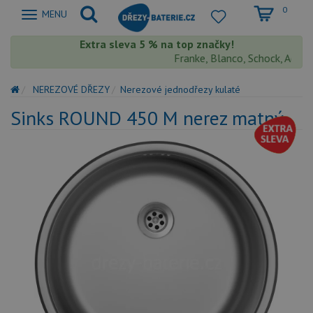
0
Zobrazit
MENU
nabidku
Extra sleva 5 % na top značky!
Franke, Blanco, Schock, Aquasto
NEREZOVÉ DŘEZY
Nerezové jednodřezy kulaté
Sinks ROUND 450 M nerez matný