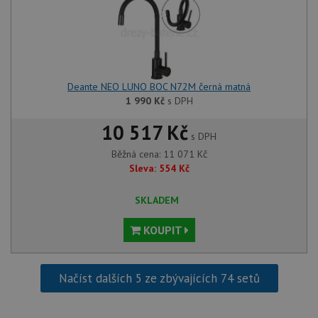
Deante NEO LUNO BOC N72M černá matná
1 990
Kč
s DPH
10 517 Kč
s DPH
Běžná cena:
11 071
Kč
Sleva:
554
Kč
SKLADEM
KOUPIT
Načíst dalších 5 ze zbývajících 74 setů