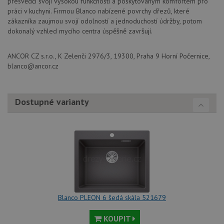
přesvědčí svojí vysokou funkčností a poskytovaným komfortem pro
práci v kuchyni. Firmou Blanco nabízené povrchy dřezů, které
zákazníka zaujmou svojí odolností a jednoduchostí údržby, potom
dokonalý vzhled mycího centra úspěšně završují.
Nezbytně nutné soubory
Výkonové soubory
Soubory cílení
Funkční soubory
ANCOR CZ s.r.o., K Zelenči 2976/3, 19300, Praha 9 Horní Počernice,
Nezařazené soubory
blanco@ancor.cz
Nezbytně nutné soubory cookie umožňují základní
funkce webových stránek, jako je přihlášení
uživatele a správa účtu. Webové stránky nelze bez
Dostupné varianty
nezbytně nutných souborů cookie správně používat.
Poskytovatel
/
Název
Vyprší
Popis
Doména
udid
.drezy-baterie.cz
4 týdny 2
Tento 
dny
použív
jedine
identif
zařízen
mají př
webové
aby sl
Blanco PLEON 6 šedá skála 521679
použív
zlepšil
uživat
KOUPIT
zkušen