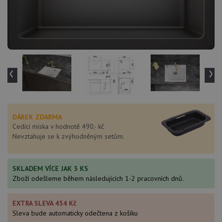
‹
›
DÁREK ZDARMA
Cedící miska v hodnotě 490,- kč
Nevztahuje se k zvýhodněným setům.
SKLADEM VÍCE JAK 3 KS
Zboží odešleme během následujících 1-2 pracovních dnů.
EXTRA SLEVA 454 Kč
Sleva bude automaticky odečtena z košíku