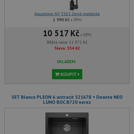
Aquastone AQ 3561 černá metalická
1 990
Kč
s DPH
10 517 Kč
s DPH
Běžná cena:
11 071
Kč
Sleva:
554
Kč
SKLADEM
KOUPIT
SET Blanco PLEON 6 antracit 521678 + Deante NEO
LUNO BOC B720 nerez