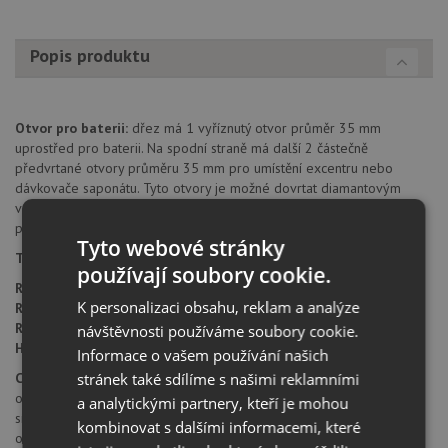
Popis produktu
Otvor pro baterii:
dřez má 1 vyříznutý otvor průměr 35 mm
uprostřed pro baterii. Na spodní straně má další 2 částečně
předvrtané otvory průměru 35 mm pro umístění excentru nebo
dávkovače saponátu. Tyto otvory je možné dovrtat diamantovým
vrtákem 35 mm, který naleznete za zvýhodněnou cenu, jako
příslušenství k dokoupení u produktu.
Tyto webové stránky
Typ montáže dřezu:
standartní uložení na desku.
používají soubory cookie.
Rozměr skříňky:
od 600 mm
K personalizaci obsahu, reklam a analýze
Rozměr dřezu:
615 x 510 mm
Rozměr dřezové nádoby:
545 x 400 mm
návštěvnosti používáme soubory cookie.
Hloubka dřezu:
220 mm
Informace o vašem používání našich
stránek také sdílíme s našimi reklamními
Cena zahrnuje:
otvor pro baterii
a analytickými partnery, kteří je mohou
sítkový ventil 3 1/2" InFino
kombinovat s dalšími informacemi, které
odtoková a přepadová armatura s prostorově úspornou trubkou