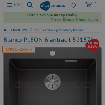
0
Zobrazit
MENU
nabidku
Extra sleva 5 % na top značky!
Franke, Blanco, Schock, Aquastone, Tek
GRANITOVÉ DŘEZY
Granitové jednodřezy hranaté
Blanco PLEON 6 antracit 521678
DOPRAVA ZDARMA