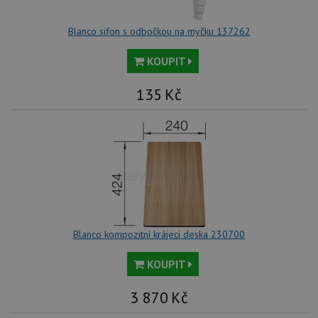
Blanco sifon s odbočkou na myčku 137262
KOUPIT
135
Kč
Blanco kompozitní krájecí deska 230700
KOUPIT
3 870
Kč