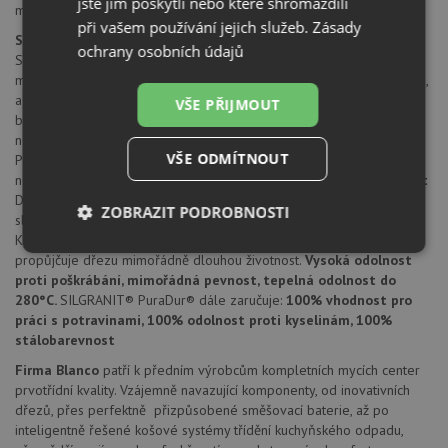
jste jim poskytli nebo které shromáždili
montážní kování
při vašem používání jejich služeb.
Zásady
SILGRANIT® PuraDur®
ochrany osobních údajů
SILGRANIT® PuraDur® II firmy Blanco představuje jedinečný
materiál. S mimořádnými, znovu vylepšenými vlastnostmi pro údržbu,
a nyní navíc všechny výrobky z materiálu SILGRANIT® ve všech
VŠE PŘIJMOUT
barvách.
Nepřekonatelně trvanlivý a snadno udržovatelný
Díky
novým, vynikajícím materiálovým vlastnostem nabízí SILGRANIT®
VŠE ODMÍTNOUT
PuraDur® barevným dřezům z kompozitního materiálu dosud
nebývalou odolnost a snadnou údržbu.
Mimořádná stálobarevnost
Deset atraktivních barev tvoří širokou nabídku a nabízejí perfektní
ZOBRAZIT PODROBNOSTI
sladění s kuchyňskými armaturami Blanco.
Vlastnosti materiálu
Kamenně hedvábný a mimořádně nepropustný, uzavřený povrch
Nezbytně
Výkonové
Soubory
propůjčuje dřezu mimořádně dlouhou životnost.
Vysoká odolnost
nutné
soubory
cílení
proti poškrábání, mimořádná pevnost, tepelná odolnost do
soubory
280°C.
SILGRANIT® PuraDur® dále zaručuje:
100% vhodnost pro
práci s potravinami, 100% odolnost proti kyselinám, 100%
stálobarevnost
Funkční soubory
Nezařazené
Firma Blanco
patří k předním výrobcům kompletních mycích center
soubory
prvotřídní kvality. Vzájemně navazující komponenty, od inovativních
dřezů, přes perfektně přizpůsobené směšovací baterie, až po
inteligentně řešené košové systémy třídění kuchyňského odpadu,