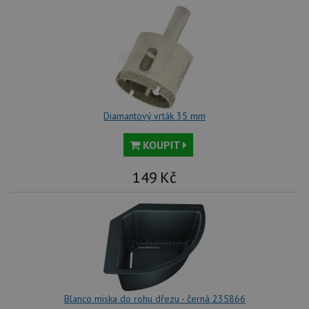
Diamantový vrták 35 mm
KOUPIT
149
Kč
Blanco miska do rohu dřezu - černá 235866