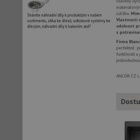
všechny výr
_ga_9T91YFLEPX
__Secure-YNID
materiálový
údržbu.
Mim
IDE
Sháníte náhradní díly k produktům v našem
Vlastnosti 
sortimentu, sítka ke dřezů, odtokové systémy ke
odolnost pr
dřezům, náhradní díly k bateriím atd?
s potravina
sid
Firma Blan
perfektně př
funkčností a
test_cookie
jednoduchost
YSC
ANCOR CZ s.r
_gcl_au
Dostu
__Secure-ROLLOU
VISITOR_INFO1_LIV