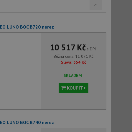
NEO LUNO BOC B720 nerez
10 517 Kč
s DPH
Běžná cena:
11 071
Kč
Sleva:
554
Kč
SKLADEM
KOUPIT
NEO LUNO BOC B740 nerez