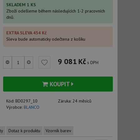
SKLADEM 1 KS
Zboží odešleme během následujících 1-2 pracovních
dnů.
EXTRA SLEVA 454 Kč
Sleva bude automaticky odečtena z košíku
9 081
Kč
s DPH
KOUPIT
Kód:
BD0297_10
Záruka:
24 měsíců
Výrobce:
BLANCO
ty
Dotaz k produktu
Vzorník barev