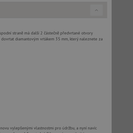
použití CORS po
 cookie lepivosti
ch na trvání s
le pokud je nalezen
spodní straně má další 2 částečně předvrtané otvory
bně použit jako pro
 dovrtat diamantovým vrtákem 35 mm, který naleznete za
cript.com k
y cookie
okie-Script.com
tics - což je
oogle. Tento soubor
uhlasu uživatele a
ím náhodně
ebem. Zaznamenává
í každého požadavku
zásadami ochrany
relacích a
 že jejich
novu vylepšenými vlastnostmi pro údržbu, a nyní navíc
respektovány.