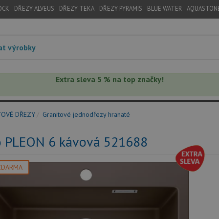
OCK
DŘEZY ALVEUS
DŘEZY TEKA
DŘEZY PYRAMIS
BLUE WATER
AQUASTON
Extra sleva 5 % na top značky!
TOVÉ DŘEZY
Granitové jednodřezy hranaté
o PLEON 6 kávová 521688
ZDARMA