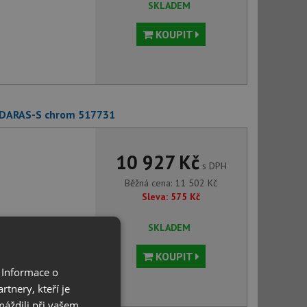
SKLADEM
KOUPIT
 DARAS-S chrom 517731
10 927 Kč
s DPH
Běžná cena:
11 502
Kč
Sleva:
575
Kč
SKLADEM
KOUPIT
 Informace o
tnery, kteří je
máždili při vašem