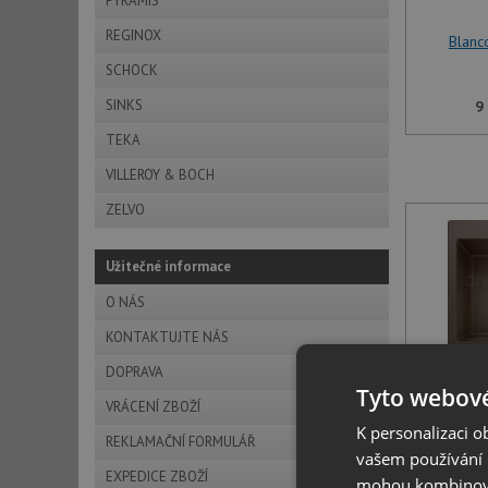
PYRAMIS
REGINOX
Blanc
SCHOCK
SINKS
9
TEKA
VILLEROY & BOCH
ZELVO
Užitečné informace
O NÁS
KONTAKTUJTE NÁS
DOPRAVA
Tyto webové
Blanc
VRÁCENÍ ZBOŽÍ
K personalizaci 
REKLAMAČNÍ FORMULÁŘ
vašem používání n
9
EXPEDICE ZBOŽÍ
mohou kombinovat