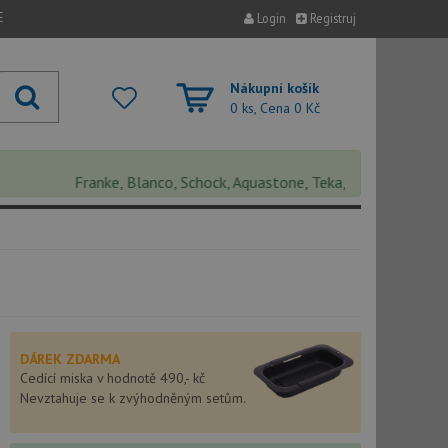
E
Login
Registruj
Nákupní košík
0 ks, Cena
0 Kč
Franke, Blanco, Schock, Aquastone, Teka, Helika, Deante, Sinks
DÁREK ZDARMA
Cedící miska v hodnotě 490,- kč
Nevztahuje se k zvýhodněným setům.