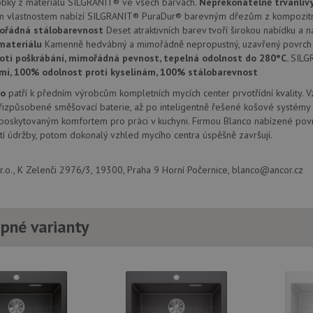
obky z materiálu SILGRANIT® ve všech barvách.
Nepřekonatelně trvanliv
.drezy-
1 rok
Tento soubor cookie používá Google Analytics k zachování sta
.youtube.com
6 měsíců
m vlastnostem nabízí SILGRANIT® PuraDur® barevným dřezům z kompozitn
baterie.cz
1
ořádná stálobarevnost
měsíc
Deset atraktivních barev tvoří širokou nabídku a n
1 rok
Tento soubor cookie nastavuje společnos
Google LLC
provádí informace o tom, jak koncový uži
.doubleclick.net
materiálu
Kamenně hedvábný a mimořádně nepropustný, uzavřený povrch 
webové stránky a jakoukoli reklamu, kter
oti poškrábání, mimořádná pevnost, tepelná odolnost do 280°C.
SILG
mohl vidět před návštěvou uvedeného w
mi, 100% odolnost proti kyselinám, 100% stálobarevnost
.seznam.cz
4 týdny 2
Toto je velmi běžný název souboru cookie
dny
nalezen jako soubor cookie relace, bud
co
patří k předním výrobcům kompletních mycích center prvotřídní kvality. 
použit jako pro správu stavu relace.
izpůsobené směšovací baterie, až po inteligentně řešené košové systémy 
 poskytovaným komfortem pro práci v kuchyni. Firmou Blanco nabízené povr
15 minut
Tento soubor cookie nastavuje společnos
Google LLC
(kterou vlastní společnost Google), aby zji
.doubleclick.net
í údržby, potom dokonalý vzhled mycího centra úspěšně završují.
návštěvníka webu podporuje soubory co
Zavřením
Tento soubor cookie nastavuje YouTube 
Google LLC
.o., K Zelenči 2976/3, 19300, Praha 9 Horní Počernice, blanco@ancor.cz
prohlížeče
zobrazení vložených videí.
.youtube.com
3 měsíce
Tento soubor cookie nastavuje společnos
Google LLC
provádí informace o tom, jak koncový uži
.drezy-
webové stránky a jakoukoli reklamu, kter
baterie.cz
mohl vidět před návštěvou uvedeného w
pné varianty
T_TOKEN
.youtube.com
6 měsíců
E
6 měsíců
Tento soubor cookie nastavuje Youtube k
Google LLC
uživatelských předvoleb pro videa Youtu
.youtube.com
webů; může také určit, zda návštěvník 
nebo starou verzi rozhraní Youtube.