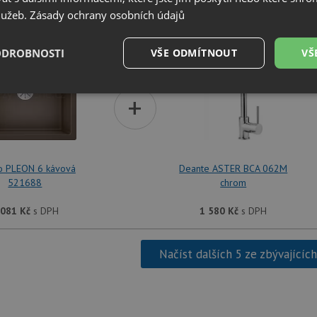
služeb.
Zásady ochrany osobních údajů
SET Blanco PLEON 6 kávová 521688 + Deante
ODROBNOSTI
VŠE ODMÍTNOUT
VŠ
é
Výkonové
Soubory cílení
+
Funkční soubory
soubory
o PLEON 6 kávová
Deante ASTER BCA 062M
521688
chrom
é soubory
Výkonové soubory
Soubory cílení
Funkční soubory
Neza
 081
Kč
s DPH
1 580
Kč
s DPH
ry cookie umožňují základní funkce webových stránek, jako je přihlášení uživatele a
zbytně nutných souborů cookie správně používat.
Načíst dalších 5 ze zbývajícíc
Poskytovatel
/
Vyprší
Popis
Doména
.drezy-baterie.cz
4 týdny 2
Tento cookie se používá k jedinečné identifika
dny
mají přístup k webové stránce, aby sledovala 
uživatelskou zkušenost.