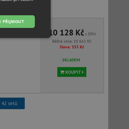
 ASTER BCA 062M chrom
E PŘIJMOUT
10 128 Kč
s DPH
Nezařazené
Běžná cena:
10 661
Kč
soubory
Sleva:
533
Kč
SKLADEM
KOUPIT
řazené soubory
 správa účtu. Webové
h 42 setů
ci zařízení, která
používání a zlepšila