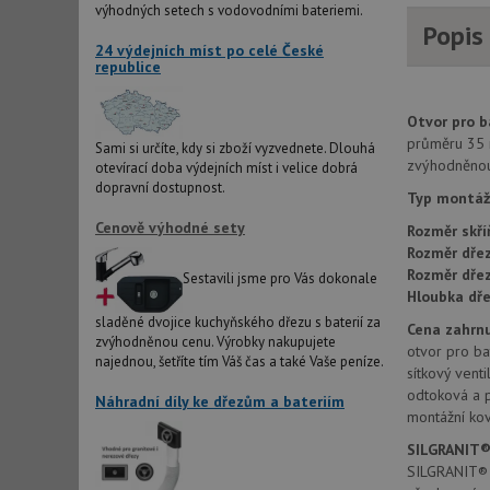
výhodných setech s vodovodními bateriemi.
Popis
AWSALBCORS
24 výdejních míst po celé České
republice
sid
Otvor pro ba
průměru 35 
Sami si určíte, kdy si zboží vyzvednete. Dlouhá
zvýhodněnou 
otevírací doba výdejních míst i velice dobrá
CookieScriptConse
dopravní dostupnost.
Typ montáž
Cenově výhodné sety
Rozměr skří
AUTORIZACE
Rozměr dřez
Rozměr dře
Sestavili jsme pro Vás dokonale
Hloubka dře
sladěné dvojice kuchyňského dřezu s baterií za
Cena zahrnu
zvýhodněnou cenu. Výrobky nakupujete
otvor pro bat
Název
najednou, šetříte tím Váš čas a také Vaše peníze.
sítkový venti
Název
odtoková a 
_ga
Náhradní díly ke dřezům a bateriím
VISITOR_PRIVACY_
montážní kov
SILGRANIT®
SILGRANIT® P