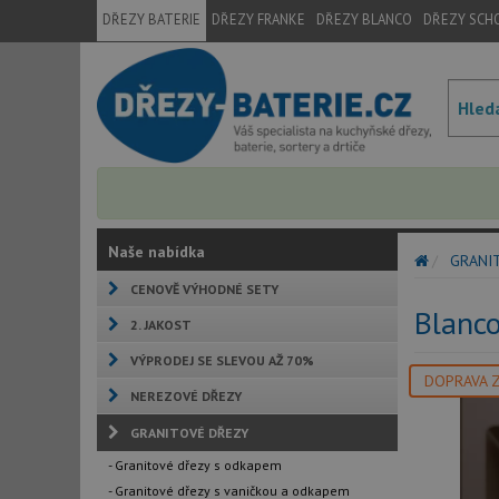
DŘEZY BATERIE
DŘEZY FRANKE
DŘEZY BLANCO
DŘEZY SCH
Naše nabídka
GRANI
CENOVĚ VÝHODNÉ SETY
Blanc
2. JAKOST
VÝPRODEJ SE SLEVOU AŽ 70%
DOPRAVA 
NEREZOVÉ DŘEZY
GRANITOVÉ DŘEZY
- Granitové dřezy s odkapem
- Granitové dřezy s vaničkou a odkapem