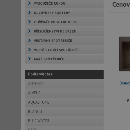
Cenov
VYSOUŠEČE RUKOU
KUCHYŇSKÉ SORTERY
OHŘÍVAČE VODY A BOJLERY
PŘÍSLUŠENSTVÍ KE DŘEZU
VESTAVNÉ SPOTŘEBIČE
VOLNĚ STOJÍCÍ SPOTŘEBIČE
MALÉ SPOTŘEBIČE
Podle výrobce
Blanc
AIRFORCE
ALVEUS
9
AQUASTONE
BLANCO
BLUE WATER