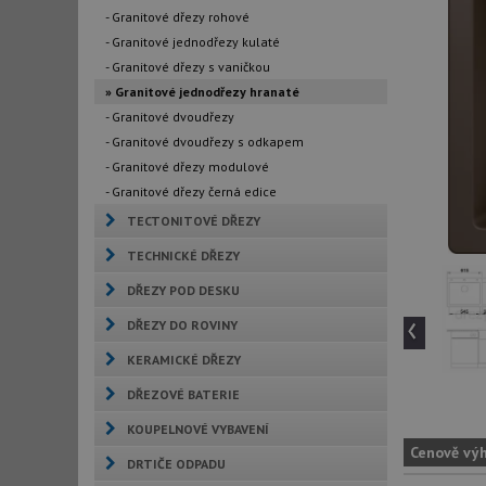
- Granitové dřezy rohové
- Granitové jednodřezy kulaté
- Granitové dřezy s vaničkou
» Granitové jednodřezy hranaté
- Granitové dvoudřezy
- Granitové dvoudřezy s odkapem
- Granitové dřezy modulové
- Granitové dřezy černá edice
TECTONITOVÉ DŘEZY
TECHNICKÉ DŘEZY
DŘEZY POD DESKU
‹
DŘEZY DO ROVINY
KERAMICKÉ DŘEZY
DŘEZOVÉ BATERIE
KOUPELNOVÉ VYBAVENÍ
Cenově vý
DRTIČE ODPADU