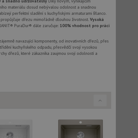
ý a snadno udržovatelný
Díky novým, vynikajícím
vu relace.
ího materiálu dosud nebývalou odolnost a snadnou
abízejí perfektní sladění s kuchyňskými armaturami Blanco.
t Doubleclick a
vatel používá
propůjčuje dřezu mimořádně dlouhou životnost.
Vysoká
ou koncový uživatel
RANIT® PuraDur® dále zaručuje:
100% vhodnost pro práci
ebu.
, ale pokud je
e pravděpodobně
Vzájemně navazující komponenty, od inovativních dřezů, přes
třídění kuchyňského odpadu, přesvědčí svojí vysokou
chy dřezů, které zákazníka zaujmou svojí odolností a
t DoubleClick
stila, zda prohlížeč
okie.
ke sledování
t Doubleclick a
vatel používá
ou koncový uživatel
ebu.
e sledování
be vložená do
webu používá novou