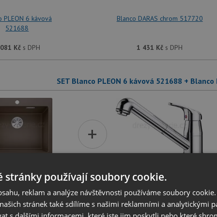
o PLEON 6 kávová
Blanco DARAS chrom 517720
521688
 081
Kč
s DPH
1 431
Kč
s DPH
SET Blanco PLEON 6 kávová 521688 + Blanco
+
 stránky používají soubory cookie.
o PLEON 6 kávová
Blanco DARAS-S chrom
521688
517731
obsahu, reklam a analýze návštěvnosti používáme soubory cookie.
ašich stránek také sdílíme s našimi reklamními a analytickými par
 081
Kč
s DPH
2 421
Kč
s DPH
 s dalšími informacemi, které jste jim poskytli nebo které shro