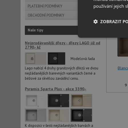
používání jejich 
PLATEBNÍ PODMÍNKY
OBCHODNÍ PODMÍNKY
ZOBRAZIT P
Naše tipy
Nezbytně nutn
Nejprodávanější dřezy - dřezy LAGO již od
soubory
2790,- kč
Modelová řada
Blanc
Lago nabízí 4 druhy granitových dřezů ve dvou
nejžádanějších barevných variantách černé a
béžové za skvělou zaváděcí cenu.
Nezbytně nutn
9
Pyramis Sparta Plus - akce 3390,-
Nezbytně nutné soubo
stránky nelze bez ne
Název
udid
K dispozici v šesti nejžádanějších barvách a