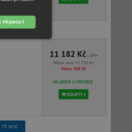
E PŘIJMOUT
O LUNO BOC B740 nerez
Nezařazené
soubory
11 182 Kč
s DPH
Běžná cena:
11 770
Kč
Sleva:
588
Kč
SKLADEM U VÝROBCE
řazené soubory
KOUPIT
 správa účtu. Webové
ci zařízení, která
h 79 setů
používání a zlepšila