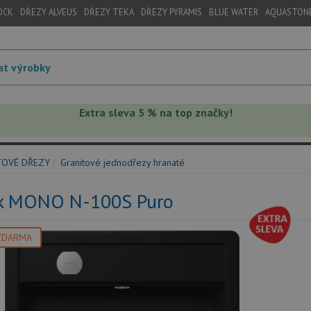
OCK
DŘEZY ALVEUS
DŘEZY TEKA
DŘEZY PYRAMIS
BLUE WATER
AQUASTON
Extra sleva 5 % na top značky!
TOVÉ DŘEZY
Granitové jednodřezy hranaté
k MONO N-100S Puro
ZDARMA