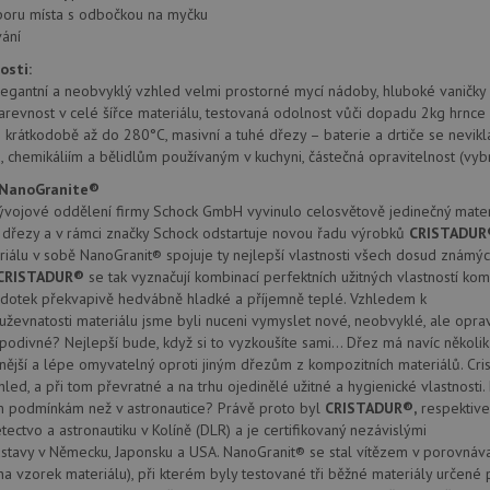
poru místa s odbočkou na myčku
.drezy-
1 rok
Tento soubor cookie používá Google Analytics k zachování sta
.youtube.com
6 měsíců
baterie.cz
1
ání
měsíc
1 rok
Tento soubor cookie nastavuje společnos
Google LLC
provádí informace o tom, jak koncový uži
.doubleclick.net
osti:
webové stránky a jakoukoli reklamu, kter
elegantní a neobvyklý vzhled velmi prostorné mycí nádoby, hluboké vanič
mohl vidět před návštěvou uvedeného w
barevnost v celé šířce materiálu, testovaná odolnost vůči dopadu 2kg hrnce
.seznam.cz
4 týdny 2
Toto je velmi běžný název souboru cookie
 krátkodobě až do 280°C, masivní a tuhé dřezy – baterie a drtiče se nevikla
dny
nalezen jako soubor cookie relace, bud
 chemikáliím a bělidlům používaným v kuchyni, částečná opravitelnost (vyb
použit jako pro správu stavu relace.
 NanoGranite®
15 minut
Tento soubor cookie nastavuje společnos
Google LLC
(kterou vlastní společnost Google), aby zji
.doubleclick.net
vojové oddělení firmy Schock GmbH vyvinulo celosvětově jedinečný materi
návštěvníka webu podporuje soubory co
 dřezy a v rámci značky Schock odstartuje novou řadu výrobků
CRISTADUR
Zavřením
Tento soubor cookie nastavuje YouTube 
Google LLC
riálu v sobě NanoGranit® spojuje ty nejlepší vlastnosti všech dosud známýc
prohlížeče
zobrazení vložených videí.
.youtube.com
CRISTADUR®
se tak vyznačují kombinací perfektních užitných vlastností k
 dotek překvapivě hedvábně hladké a příjemně teplé. Vzhledem k
3 měsíce
Tento soubor cookie nastavuje společnos
Google LLC
provádí informace o tom, jak koncový uži
.drezy-
ouževnatosti materiálu jsme byli nuceni vymyslet nové, neobvyklé, ale opr
webové stránky a jakoukoli reklamu, kter
baterie.cz
podivné? Nejlepší bude, když si to vyzkoušíte sami… Dřez má navíc několik fa
mohl vidět před návštěvou uvedeného w
ější a lépe omyvatelný oproti jiným dřezům z kompozitních materiálů. Cri
T_TOKEN
.youtube.com
6 měsíců
hled, a při tom převratné a na trhu ojedinělé užitné a hygienické vlastnosti
m podmínkám než v astronautice? Právě proto byl
CRISTADUR®,
respektive
E
6 měsíců
Tento soubor cookie nastavuje Youtube k
Google LLC
uživatelských předvoleb pro videa Youtu
.youtube.com
tectvo a astronautiku v Kolíně (DLR) a je certifikovaný nezávislými
webů; může také určit, zda návštěvník 
stavy v Německu, Japonsku a USA. NanoGranit® se stal vítězem v porovnáva
nebo starou verzi rozhraní Youtube.
 na vzorek materiálu), při kterém byly testované tři běžné materiály určené