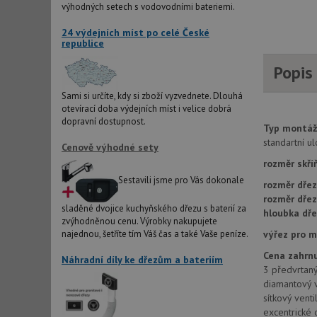
výhodných setech s vodovodními bateriemi.
AWSALBCORS
24 výdejních míst po celé České
republice
Popis
sid
Sami si určíte, kdy si zboží vyzvednete. Dlouhá
otevírací doba výdejních míst i velice dobrá
CookieScriptConse
dopravní dostupnost.
Typ montáž
standartní u
Cenově výhodné sety
AUTORIZACE
rozměr skří
Sestavili jsme pro Vás dokonale
rozměr dřez
rozměr dře
sladěné dvojice kuchyňského dřezu s baterií za
hloubka dře
zvýhodněnou cenu. Výrobky nakupujete
Název
výřez pro 
najednou, šetříte tím Váš čas a také Vaše peníze.
Název
Cena zahrnu
_ga
Náhradní díly ke dřezům a bateriím
VISITOR_PRIVACY_
3 předvrtaný
diamantový v
sítkový vent
excentrické 