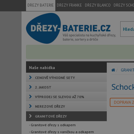
DŘEZY BATERIE
DŘEZY FRANKE
DŘEZY BLANCO
DŘEZY SCH
Naše nabídka
GRANI
CENOVĚ VÝHODNÉ SETY
Schoc
2. JAKOST
VÝPRODEJ SE SLEVOU AŽ 70%
DOPRAVA 
NEREZOVÉ DŘEZY
GRANITOVÉ DŘEZY
- Granitové dřezy s odkapem
- Granitové dřezy s vaničkou a odkapem