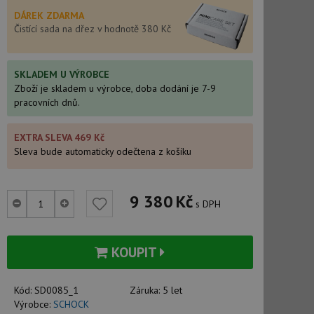
DÁREK ZDARMA
Čistící sada na dřez v hodnotě 380 Kč
SKLADEM U VÝROBCE
Zboží je skladem u výrobce, doba dodání je 7-9
pracovních dnů.
EXTRA SLEVA 469 Kč
Sleva bude automaticky odečtena z košíku
9 380
Kč
s DPH
KOUPIT
Kód:
SD0085_1
Záruka:
5 let
Výrobce:
SCHOCK