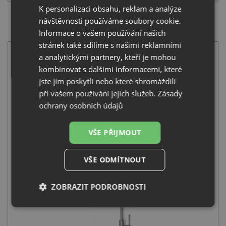
K personalizaci obsahu, reklam a analýze
návštěvnosti používáme soubory cookie.
SET Pyramis ET 34 1B nerez + Deante LIMA BBM
F62M nerez
Informace o vašem používání našich
stránek také sdílíme s našimi reklamními
a analytickými partnery, kteří je mohou
kombinovat s dalšími informacemi, které
jste jim poskytli nebo které shromáždili
při vašem používání jejich služeb.
Zásady
ochrany osobních údajů
Pyramis ET 34 1B nerez
2 290
Kč
s DPH
VŠE PŘIJMOUT
+
VŠE ODMÍTNOUT
ZOBRAZIT PODROBNOSTI
Nezbytně
Výkonové
Soubory
nutné
soubory
cílení
soubory