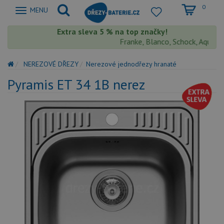
0
Zobrazit
MENU
nabidku
Extra sleva 5 % na top značky!
Franke, Blanco, Schock, Aquaston
NEREZOVÉ DŘEZY
Nerezové jednodřezy hranaté
Pyramis ET 34 1B nerez