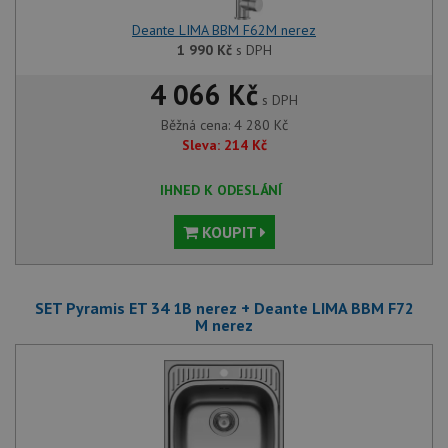
Deante LIMA BBM F62M nerez
1 990
Kč
s DPH
Funkční soubory
Nezařazené
4 066 Kč
soubory
s DPH
Běžná cena:
4 280
Kč
Sleva:
214
Kč
IHNED K ODESLÁNÍ
KOUPIT
Nezbytně nutné soubory
Výkonové soubory
Soubory cílení
Funkční soubory
Nezařazené soubory
SET Pyramis ET 34 1B nerez + Deante LIMA BBM F72
M nerez
Nezbytně nutné soubory cookie umožňují základní
funkce webových stránek, jako je přihlášení
uživatele a správa účtu. Webové stránky nelze bez
nezbytně nutných souborů cookie správně používat.
Poskytovatel
/
Název
Vyprší
Popis
Doména
udid
.drezy-baterie.cz
4 týdny 2
Tento 