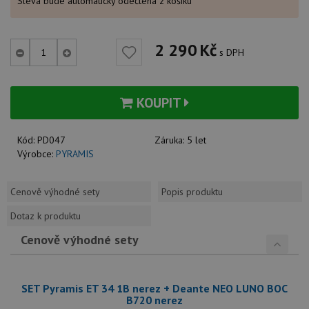
Sleva bude automaticky odečtena z košíku
2 290
Kč
s DPH
KOUPIT
Kód:
PD047
Záruka:
5 let
Výrobce:
PYRAMIS
Cenově výhodné sety
Popis produktu
Dotaz k produktu
Cenově výhodné sety
SET Pyramis ET 34 1B nerez + Deante NEO LUNO BOC
B720 nerez