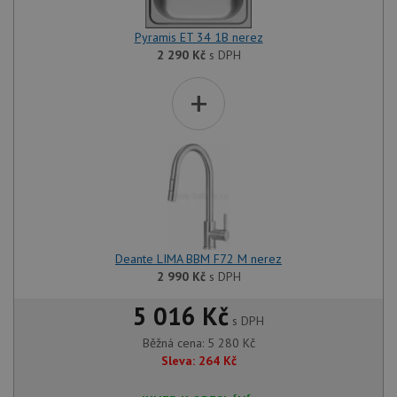
dny
použív
jedine
Pyramis ET 34 1B nerez
identif
zařízen
2 290
Kč
s DPH
mají př
webové
aby sl
+
použív
zlepšil
uživat
zkušen
AWSALBCORS
1 týden
Pro po
Amazon.com Inc.
podpo
widget-
lepivos
mediator.zopim.com
případ
CORS 
aktuali
Chrom
vytvář
Deante LIMA BBM F72 M nerez
zásadách ochrany soukromí společnosti Google
soubor
lepivos
2 990
Kč
s DPH
každou
funkcí 
5 016 Kč
založe
s DPH
trvání
AWSA
Běžná cena:
5 280
Kč
(ALB).
Sleva:
264
Kč
sid
.drezy-baterie.cz
4 týdny 2
Toto j
dny
běžný 