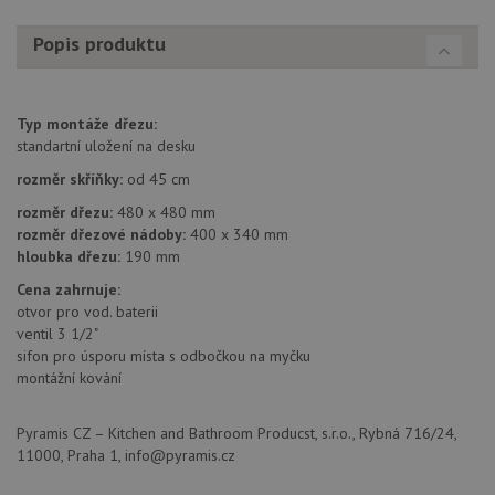
každého
sez
požadavku na
re
stránku na webu
Popis produktu
a slouží k
__Secure-YNID
.youtube.com
6 měsíců
výpočtu údajů o
návštěvnících,
IDE
1 rok
Te
Google LLC
relacích a
co
.doubleclick.net
kampaních pro
na
Typ montáže dřezu:
analytické
sp
přehledy webů.
standartní uložení na desku
Dou
pr
_ga_9T91YFLEPX
.drezy-
1 rok
Tento soubor
rozměr skříňky:
od 45 cm
in
baterie.cz
1
cookie používá
tom
měsíc
Google Analytics
rozměr dřezu:
480 x 480 mm
ko
k zachování
uži
rozměr dřezové nádoby:
400 x 340 mm
stavu relace.
we
hloubka dřezu:
190 mm
a j
rek
Cena zahrnuje:
ko
uži
otvor pro vod. baterii
vid
ventil 3 1/2"
ná
uv
sifon pro úsporu místa s odbočkou na myčku
we
montážní kování
sid
.seznam.cz
4 týdny 2
Tot
dny
bě
so
Pyramis CZ – Kitchen and Bathroom Producst, s.r.o., Rybná 716/24,
ale
11000, Praha 1, info@pyramis.cz
nal
so
rel