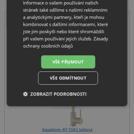
SET Aquastone NEO 60 béžová + Aquastone AQ 5581
Informace o vašem používání našich
béžová
stránek také sdílíme s našimi reklamními
a analytickými partnery, kteří je mohou
kombinovat s dalšími informacemi, které
jste jim poskytli nebo které shromáždili
při vašem používání jejich služeb.
Zásady
ochrany osobních údajů
Aquastone NEO 60 béžová
4 590
Kč
s DPH
VŠE PŘIJMOUT
+
VŠE ODMÍTNOUT
ZOBRAZIT PODROBNOSTI
Nezbytně
Výkonové
Soubory
nutné
soubory
cílení
soubory
Aquastone AQ 5581 béžová