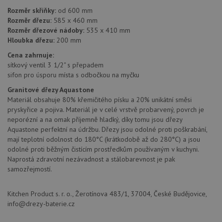
mají př
Rozměr skříňky:
od 600 mm
webové
Rozměr dřezu:
585 x 460 mm
aby sl
použív
Rozměr dřezové nádoby:
535 x 410 mm
zlepšil
Hloubka dřezu:
200 mm
uživat
zkušen
Cena zahrnuje:
AWSALBCORS
1 týden
Pro po
Amazon.com Inc.
sítkový ventil 3 1/2" s přepadem
podpo
widget-
sifon pro úsporu místa s odbočkou na myčku
lepivos
mediator.zopim.com
případ
Granitové dřezy Aquastone
CORS 
aktuali
Materiál obsahuje 80% křemičitého písku a 20% unikátní směsi
Chrom
pryskyřice a pojiva. Materiál je v celé vrstvě probarvený, povrch je
vytvář
zásadách ochrany soukromí společnosti Google
soubor
neporézní a na omak příjemně hladký, díky tomu jsou dřezy
lepivos
Aquastone perfektní na údržbu. Dřezy jsou odolné proti poškrabání,
každou
mají teplotní odolnost do 180°C (krátkodobě až do 280°C) a jsou
funkcí 
založe
odolné proti běžným čistícím prostředkům používaným v kuchyni.
trvání
Naprostá zdravotní nezávadnost a stálobarevnost je pak
AWSA
(ALB).
samozřejmostí.
sid
.drezy-baterie.cz
4 týdny 2
Toto j
dny
běžný 
Kitchen Product s. r. o., Žerotínova 483/1, 37004, České Budějovice,
soubor
ale po
info@drezy-baterie.cz
naleze
soubor