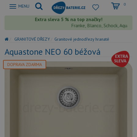
0
Zobrazit
MENU
nabidku
Extra sleva 5 % na top značky!
Franke, Blanco, Schock, Aquastone,
GRANITOVÉ DŘEZY
Granitové jednodřezy hranaté
Aquastone NEO 60 béžová
DOPRAVA ZDARMA