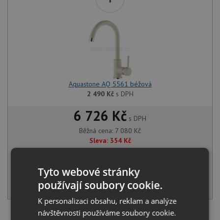
Aquastone AQ 5561 béžová
2 490
Kč
s DPH
6 726 Kč
s DPH
Běžná cena:
7 080
Kč
Sleva:
354
Kč
IHNED K ODESLÁNÍ
Tyto webové stránky
používají soubory cookie.
KOUPIT
K personalizaci obsahu, reklam a analýze
návštěvnosti používáme soubory cookie.