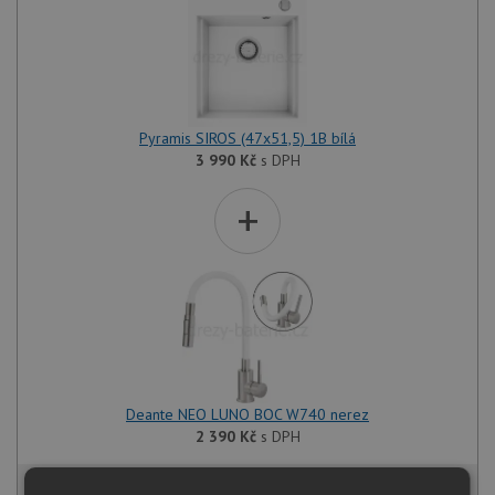
Pyramis SIROS (47x51,5) 1B bílá
3 990
Kč
s DPH
+
Deante NEO LUNO BOC W740 nerez
2 390
Kč
s DPH
6 061 Kč
s DPH