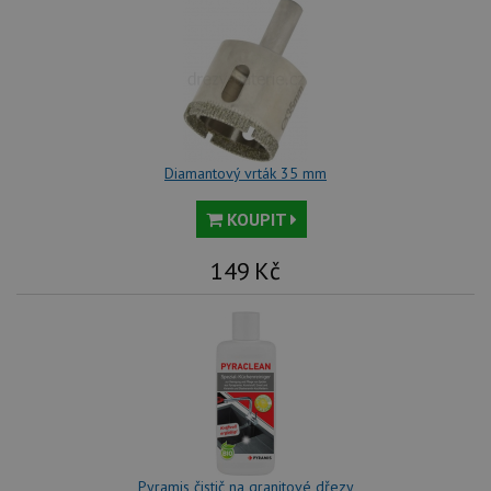
Diamantový vrták 35 mm
KOUPIT
149
Kč
Pyramis čistič na granitové dřezy