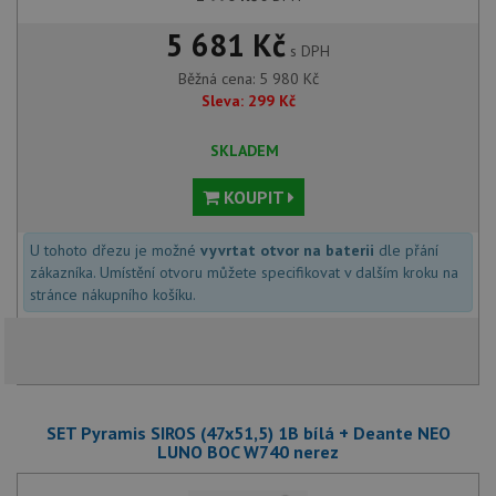
5 681 Kč
s DPH
Běžná cena:
5 980
Kč
Sleva:
299
Kč
SKLADEM
KOUPIT
U tohoto dřezu je možné
vyvrtat otvor na baterii
dle přání
zákazníka. Umístění otvoru můžete specifikovat v dalším kroku na
stránce nákupního košíku.
SET Pyramis SIROS (47x51,5) 1B bílá + Deante NEO
LUNO BOC W740 nerez