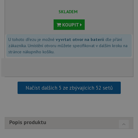
Poskytovatel
/
Název
Vyprší
Popis
SKLADEM
Doména
udid
.drezy-baterie.cz
4 týdny 2
Tento 
KOUPIT
dny
použív
jedine
identif
zařízen
U tohoto dřezu je možné
vyvrtat otvor na baterii
dle přání
mají př
zákazníka. Umístění otvoru můžete specifikovat v dalším kroku na
webové
aby sl
stránce nákupního košíku.
použív
zlepšil
uživat
zkušen
AWSALBCORS
1 týden
Pro po
Amazon.com Inc.
podpo
widget-
lepivos
mediator.zopim.com
Načíst dalších 5 ze zbývajících 52 setů
případ
CORS 
aktuali
Chrom
vytvář
zásadách ochrany soukromí společnosti Google
soubor
lepivos
každou
Popis produktu
funkcí 
založe
trvání
AWSA