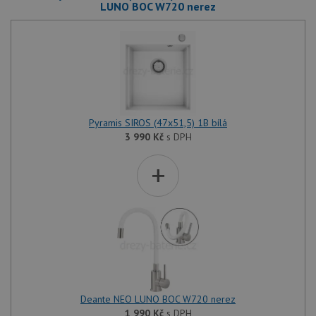
LUNO BOC W720 nerez
Pyramis SIROS (47x51,5) 1B bílá
3 990
Kč
s DPH
+
Deante NEO LUNO BOC W720 nerez
1 990
Kč
s DPH