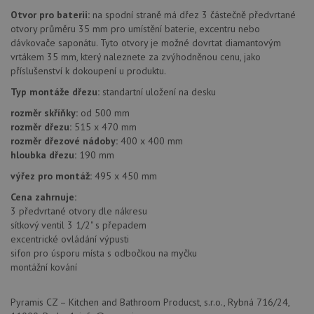
(ALB).
Otvor pro baterii:
na spodní straně má dřez 3 částečně předvrtané
otvory průměru 35 mm pro umístění baterie, excentru nebo
sid
.drezy-baterie.cz
4 týdny 2
Toto j
dny
běžný 
dávkovače saponátu. Tyto otvory je možné dovrtat diamantovým
soubor
vrtákem 35 mm, který naleznete za zvýhodněnou cenu, jako
ale po
naleze
příslušenství k dokoupení u produktu.
soubor
relace
Typ montáže dřezu:
standartní uložení na desku
pravd
použit
rozměr skříňky:
od 500 mm
správu
rozměr dřezu:
515 x 470 mm
relace.
rozměr dřezové nádoby:
400 x 400 mm
CookieScriptConsent
5 měsíců
Tento 
CookieScript
hloubka dřezu:
190 mm
4 týdny
cookie
www.drezy-
služba
baterie.cz
výřez pro montáž:
495 x 450 mm
Script
zapam
předvo
Cena zahrnuje:
souhla
3 předvrtané otvory dle nákresu
soubor
sítkový ventil 3 1/2" s přepadem
návště
nutné,
excentrické ovládání výpusti
banner
sifon pro úsporu místa s odbočkou na myčku
Cookie
Script
montážní kování
fungov
správn
Pyramis CZ – Kitchen and Bathroom Producst, s.r.o., Rybná 716/24,
AUTORIZACE
www.drezy-
Zavřením
baterie.cz
prohlížeče