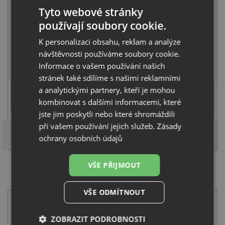
Tyto webové stránky
Běžná cena:
6 380
Kč
Sleva:
319
Kč
používají soubory cookie.
K personalizaci obsahu, reklam a analýze
SKLADEM
návštěvnosti používáme soubory cookie.
KOUPIT
Informace o vašem používání našich
stránek také sdílíme s našimi reklamními
U tohoto dřezu je možné
vyvrtat otvor na baterii
dle přání
a analytickými partnery, kteří je mohou
zákazníka. Umístění otvoru můžete specifikovat v dalším kroku na
kombinovat s dalšími informacemi, které
stránce nákupního košíku.
jste jim poskytli nebo které shromáždili
při vašem používání jejich služeb.
Zásady
ochrany osobních údajů
VŠE PŘIJMOUT
SET Pyramis SIROS (47x51,5) 1B bílá + Pyramis SILVIO
bílá
VŠE ODMÍTNOUT
ZOBRAZIT PODROBNOSTI