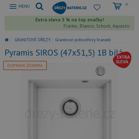
0
Zobrazit
MENU
nabidku
Extra sleva 5 % na top značky!
Franke, Blanco, Schock, Aquastone, Teka
GRANITOVÉ DŘEZY
Granitové jednodřezy hranaté
Pyramis SIROS (47x51,5) 1B bílá
DOPRAVA ZDARMA