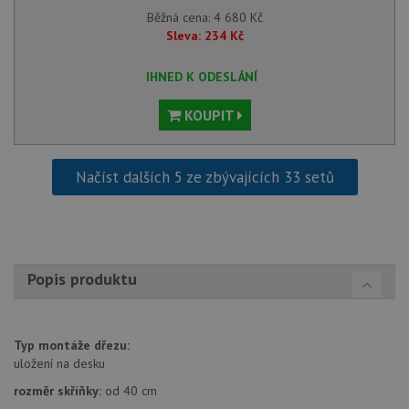
relace
pravd
Běžná cena:
4 680
Kč
použit
Sleva:
234
Kč
správu
relace.
IHNED K ODESLÁNÍ
CookieScriptConsent
5 měsíců
Tento 
CookieScript
4 týdny
cookie
www.drezy-
služba
baterie.cz
KOUPIT
Script
zapam
předvo
souhla
soubor
Načíst dalších 5 ze zbývajících 33 setů
návště
nutné,
banner
Cookie
Script
fungov
správn
Popis produktu
AUTORIZACE
www.drezy-
Zavřením
baterie.cz
prohlížeče
Typ montáže dřezu:
uložení na desku
rozměr skříňky:
od 40 cm