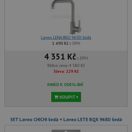
Funkční soubory
Nezařazené
soubory
Laveo LENA BKU 965D šedá
1 690
Kč
s DPH
Nezbytně nutné soubory
Výkonové soubory
4 351 Kč
s DPH
Soubory cílení
Funkční soubory
Běžná cena:
4 580
Kč
Nezařazené soubory
Sleva:
229
Kč
Nezbytně nutné soubory cookie umožňují základní
funkce webových stránek, jako je přihlášení
IHNED K ODESLÁNÍ
uživatele a správa účtu. Webové stránky nelze bez
nezbytně nutných souborů cookie správně používat.
KOUPIT
Poskytovatel
/
Název
Vyprší
Popis
Doména
udid
.drezy-baterie.cz
4 týdny 2
Tento 
SET Laveo CHICHI šedá + Laveo LETE BQX 968D šedá
dny
použív
jedine
identif
zařízen