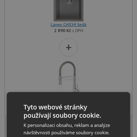
Laveo CHICHI šedá
2 890
Kč
s DPH
+
Laveo POLLA FLEXI BAP 978D chrom/šedá
Tyto webové stránky
3 490
Kč
s DPH
používají soubory cookie.
6 061 Kč
s DPH
K personalizaci obsahu, reklam a analýze
Běžná cena:
6 380
Kč
návštěvnosti používáme soubory cookie.
Sleva:
319
Kč