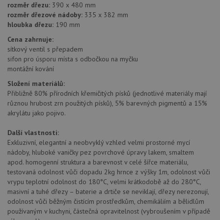
Poskytovatel
rozměr dřezu:
390 x 480 mm
Název
Vyprší
Popis
/
Doména
rozměr dřezové nádoby:
335 x 382 mm
Poskytovatel
/
Název
Vyprší
Po
_ga
1 rok
Tento název
Google LLC
hloubka dřezu:
190 mm
Doména
1
souboru cookie
.drezy-
měsíc
je spojen s
baterie.cz
VISITOR_PRIVACY_METADATA
6 měsíců
Te
Cena zahrnuje:
YouTube
Google
coo
.youtube.com
sítkový ventil s přepadem
Universal
uk
Analytics - což je
sifon pro úsporu místa s odbočkou na myčku
so
významná
uži
montážní kování
aktualizace
vo
běžněji
pro
Složení materiálů:
používané
int
analytické
Přibližně 80% přírodních křemičitých písků (jednotlivé materiály mají
we
služby Google.
Za
různou hrubost zrn použitých písků), 5% barevných pigmentů a 15%
Tento soubor
úd
cookie se
akrylátu jako pojivo.
so
používá k
náv
rozlišení
rů
Další vlastnosti:
jedinečných
zá
uživatelů
oc
Exkluzivní, elegantní a neobvyklý vzhled velmi prostorné mycí
přiřazením
os
nádoby, hluboké vaničky pez povrchové úpravy lakem, smaltem
náhodně
a 
vygenerovaného
apod. homogenní struktura a barevnost v celé šířce materiálu,
kte
čísla jako
jej
testovaná odolnost vůči dopadu 2kg hrnce z výšky 1m, odolnost vůči
identifikátoru
pre
klienta. Je
vrypu teplotní odolnost do 180°C, velmi krátkodobě až do 280°C,
bu
součástí
bu
masivní a tuhé dřezy – baterie a drtiče se neviklají, dřezy nerezonují,
každého
sez
odolnost vůči běžným čistícím prostředkům, chemikáliím a bělidlům
požadavku na
re
stránku na webu
používaným v kuchyni, částečná opravitelnost (vybroušením v případě
a slouží k
__Secure-YNID
.youtube.com
6 měsíců