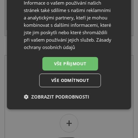
Informace o vašem používání našich
stránek také sdílíme s našimi reklamními
IHNED K ODESLÁNÍ
a analytickými partnery, kteří je mohou
kombinovat s dalšími informacemi, které
KOUPIT
jste jim poskytli nebo které shromáždili
při vašem používání jejich služeb.
Zásady
ochrany osobních údajů
SET Laveo CHICHI šedá + Laveo LENA BKU 965D šedá
VŠE PŘIJMOUT
VŠE ODMÍTNOUT
ZOBRAZIT PODROBNOSTI
Laveo CHICHI šedá
2 890
Kč
s DPH
Nezbytně
Výkonové
Soubory
nutné
soubory
cílení
+
soubory