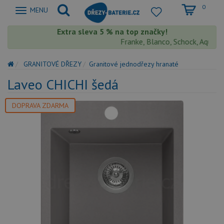
0
Zobrazit
MENU
nabidku
Extra sleva 5 % na top značky!
Franke, Blanco, Schock, Aquastone
GRANITOVÉ DŘEZY
Granitové jednodřezy hranaté
Laveo CHICHI šedá
DOPRAVA ZDARMA