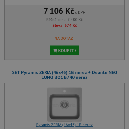
7 106 Kč
s DPH
Běžná cena:
7 480
Kč
Sleva:
374
Kč
NA DOTAZ
KOUPIT
SET Pyramis ZERIA (46x45) 1B nerez + Deante NEO
LUNO BOC B740 nerez
Pyramis ZERIA (46x45) 1B nerez