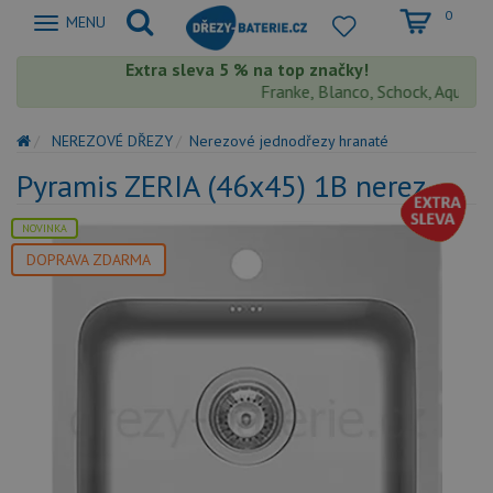
0
Zobrazit
MENU
nabidku
Extra sleva 5 % na top značky!
Franke, Blanco, Schock, Aquastone
NEREZOVÉ DŘEZY
Nerezové jednodřezy hranaté
Pyramis ZERIA (46x45) 1B nerez
NOVINKA
DOPRAVA ZDARMA