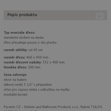
součástí
bu
každého
sez
požadavku na
re
stránku na webu
Popis produktu
a slouží k
__Secure-YNID
.youtube.com
6 měsíců
výpočtu údajů o
návštěvnících,
IDE
1 rok
Te
Google LLC
relacích a
co
.doubleclick.net
kampaních pro
na
Typ montáže dřezu:
analytické
sp
přehledy webů.
standartní uložení na desku
Dou
pr
dřez přesahuje pouze o sílu plechu
_ga_9T91YFLEPX
.drezy-
1 rok
Tento soubor
in
baterie.cz
1
cookie používá
tom
rozměr skříňky:
od 45 cm
měsíc
Google Analytics
ko
k zachování
uži
rozměr dřezu:
460 x 450 mm
stavu relace.
we
rozměr dřezové nádoby:
332 x 400 mm
a j
rek
hloubka dřezu:
180 mm
ko
uži
Cena zahrnuje:
vid
otvor na baterii
ná
uv
sítkový ventil 3 1/2" s přepadem
we
sifon pro úsporu místa s odbočkou na myčku
montážní kování
sid
.seznam.cz
4 týdny 2
Tot
dny
bě
so
ale
Pyramis CZ – Kitchen and Bathroom Producst, s.r.o., Rybná 716/24,
nal