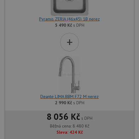
udid
.drezy-baterie.cz
4 týdny 2
Tento 
dny
použív
jedine
Pyramis ZERIA (46x45) 1B nerez
identif
zařízen
5 490
Kč
s DPH
mají př
webové
aby sl
+
použív
zlepšil
uživat
zkušen
AWSALBCORS
1 týden
Pro po
Amazon.com Inc.
podpo
widget-
lepivos
mediator.zopim.com
případ
CORS 
aktuali
Chrom
vytvář
Deante LIMA BBM F72 M nerez
zásadách ochrany soukromí společnosti Google
soubor
lepivos
2 990
Kč
s DPH
každou
funkcí 
8 056 Kč
založe
s DPH
trvání
AWSA
Běžná cena:
8 480
Kč
(ALB).
Sleva:
424
Kč
sid
.drezy-baterie.cz
4 týdny 2
Toto j