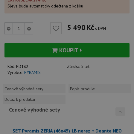
EXTRA SLEVA 274 Kč
Sleva bude automaticky odečtena z košíku
5 490
Kč
s DPH
KOUPIT
Kód:
PD182
Záruka:
5 let
Výrobce:
PYRAMIS
Cenově výhodné sety
Popis produktu
Dotaz k produktu
Cenově výhodné sety
SET Pyramis ZERIA (46x45) 1B nerez + Deante NEO