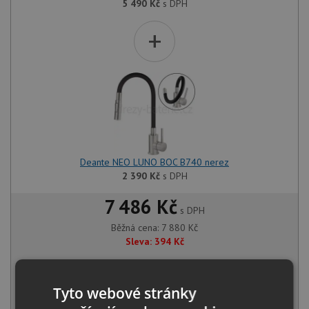
5 490
Kč
s DPH
+
Deante NEO LUNO BOC B740 nerez
2 390
Kč
s DPH
7 486 Kč
s DPH
Běžná cena:
7 880
Kč
Sleva:
394
Kč
NA DOTAZ
Tyto webové stránky
KOUPIT