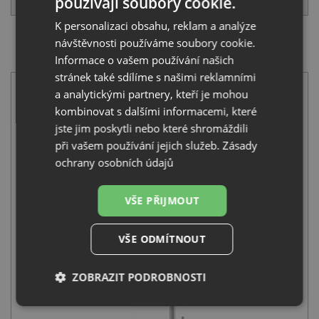
používají soubory cookie.
K personalizaci obsahu, reklam a analýze
návštěvnosti používáme soubory cookie.
SET Pyramis ZERIA (46x45) 1B nerez + Deante LIMA
BBM F62M nerez
Informace o vašem používání našich
stránek také sdílíme s našimi reklamními
a analytickými partnery, kteří je mohou
kombinovat s dalšími informacemi, které
jste jim poskytli nebo které shromáždili
při vašem používání jejich služeb.
Zásady
ochrany osobních údajů
Pyramis ZERIA (46x45) 1B nerez
5 490
Kč
s DPH
VŠE PŘIJMOUT
+
VŠE ODMÍTNOUT
ZOBRAZIT PODROBNOSTI
Nezbytně
Výkonové
Soubory