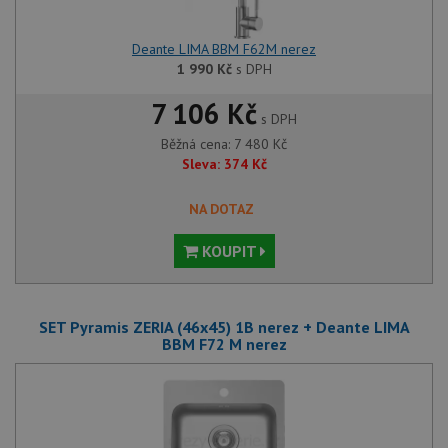
nutné
soubory
cílení
soubory
Deante LIMA BBM F62M nerez
1 990
Kč
s DPH
Funkční soubory
Nezařazené
7 106 Kč
soubory
s DPH
Běžná cena:
7 480
Kč
Sleva:
374
Kč
NA DOTAZ
KOUPIT
Nezbytně nutné soubory
Výkonové soubory
Soubory cílení
Funkční soubory
Nezařazené soubory
SET Pyramis ZERIA (46x45) 1B nerez + Deante LIMA
BBM F72 M nerez
Nezbytně nutné soubory cookie umožňují základní
funkce webových stránek, jako je přihlášení
uživatele a správa účtu. Webové stránky nelze bez
nezbytně nutných souborů cookie správně používat.
Poskytovatel
/
Název
Vyprší
Popis
Doména