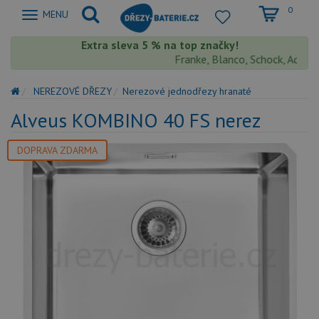
0
Zobrazit
MENU
nabidku
Extra sleva 5 % na top značky!
Franke, Blanco, Schock, Aquaston
NEREZOVÉ DŘEZY
Nerezové jednodřezy hranaté
Alveus KOMBINO 40 FS nerez
DOPRAVA ZDARMA