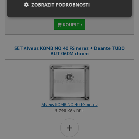
ZOBRAZIT PODROBNOSTI
NA DOTAZ
Nezbytně
Výkonové
Soubory
nutné
soubory
cílení
KOUPIT
soubory
SET Alveus KOMBINO 40 FS nerez + Deante TUBO
Funkční soubory
Nezařazené
BUT 060M chrom
soubory
Nezbytně nutné soubory
Výkonové soubory
Alveus KOMBINO 40 FS nerez
Soubory cílení
Funkční soubory
5 790
Kč
s DPH
Nezařazené soubory
+
Nezbytně nutné soubory cookie umožňují základní
funkce webových stránek, jako je přihlášení