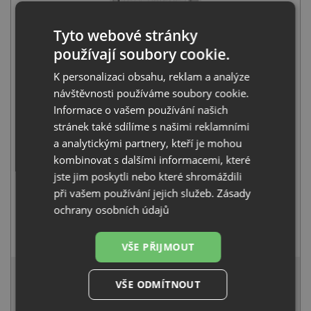
Tyto webové stránky
používají soubory cookie.
Alveus KOMBINO 40 FS nerez
5 790
Kč
s DPH
K personalizaci obsahu, reklam a analýze
+
návštěvnosti používáme soubory cookie.
Informace o vašem používání našich
stránek také sdílíme s našimi reklamními
a analytickými partnery, kteří je mohou
kombinovat s dalšími informacemi, které
jste jim poskytli nebo které shromáždili
při vašem používání jejich služeb.
Zásady
ochrany osobních údajů
Alveus RIVIERA X chrom
1 030
Kč
s DPH
VŠE PŘIJMOUT
6 479 Kč
s DPH
VŠE ODMÍTNOUT
Běžná cena:
6 820
Kč
Sleva:
341
Kč