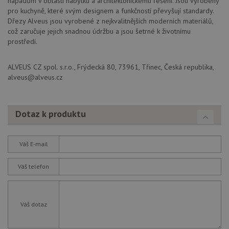
nápadům v oblasti nábytku a architektonickému řešení. Jsou vyrobeny
sid
.seznam.cz
4 týdny 2
Tot
pro kuchyně, které svým designem a funkčností převyšují standardy.
dny
bě
so
Dřezy Alveus jsou vyrobené z nejkvalitnějších moderních materiálů,
ale
což zaručuje jejich snadnou údržbu a jsou šetrné k životnímu
nal
so
prostředí.
rel
pr
pou
ALVEUS CZ spol. s.r.o., Frýdecká 80, 73961, Třinec, Česká republika,
spr
rel
alveus@alveus.cz
test_cookie
15 minut
Te
Google LLC
co
.doubleclick.net
na
sp
Dotaz k produktu
Do
(kt
sp
Goo
Váš E-mail
zji
pro
ná
Váš telefon
we
po
so
YSC
Zavřením
Te
Google LLC
Váš dotaz
prohlížeče
co
.youtube.com
na
Yo
sl