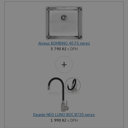
trvání
AWSA
(ALB).
sid
.drezy-baterie.cz
4 týdny 2
Toto j
dny
běžný 
soubor
ale po
naleze
soubor
Alveus KOMBINO 40 FS nerez
relace
pravd
5 790
Kč
s DPH
použit
správu
relace.
+
CookieScriptConsent
5 měsíců
Tento 
CookieScript
4 týdny
cookie
www.drezy-
služba
baterie.cz
Script
zapam
předvo
souhla
soubor
návště
nutné,
banner
Cookie
Deante NEO LUNO BOC B720 nerez
Script
fungov
1 990
Kč
s DPH
správn