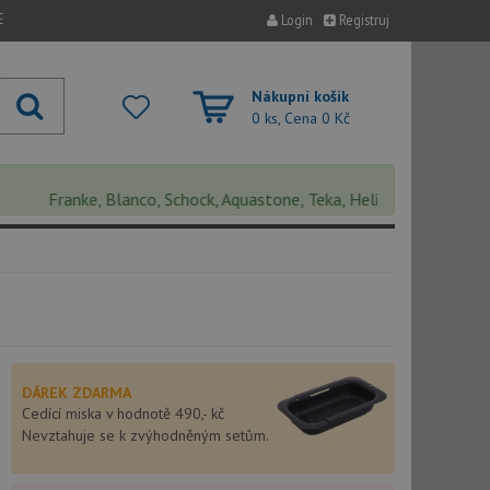
E
Login
Registruj
Nákupní košík
0 ks, Cena
0 Kč
Franke, Blanco, Schock, Aquastone, Teka, Helika, Deante, Sinks, Py
DÁREK ZDARMA
Cedící miska v hodnotě 490,- kč
Nevztahuje se k zvýhodněným setům.