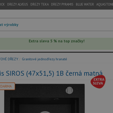
OCK
DŘEZY ALVEUS
DŘEZY TEKA
DŘEZY PYRAMIS
BLUE WATER
AQUASTON
Extra sleva 5 % na top značky!
TOVÉ DŘEZY
Granitové jednodřezy hranaté
is SIROS (47x51,5) 1B černá matná
ZDARMA