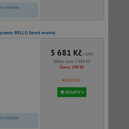
voru můžete
Pyramis BELLO černá matná
5 681 Kč
s DPH
Běžná cena:
5 980
Kč
Sleva:
299
Kč
NA DOTAZ
KOUPIT
voru můžete