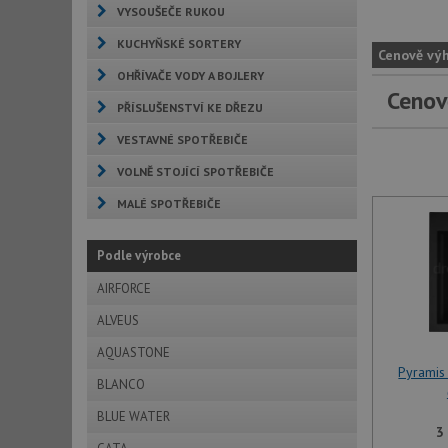
VYSOUŠEČE RUKOU
KUCHYŇSKÉ SORTERY
Cenově vý
OHŘÍVAČE VODY A BOJLERY
Cenov
PŘÍSLUŠENSTVÍ KE DŘEZU
VESTAVNÉ SPOTŘEBIČE
VOLNĚ STOJÍCÍ SPOTŘEBIČE
MALÉ SPOTŘEBIČE
Podle výrobce
AIRFORCE
ALVEUS
AQUASTONE
Pyramis
BLANCO
BLUE WATER
3