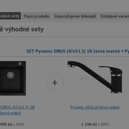
hodné sety
Popis produktu
Doporučujeme dokoupit
Dostupné varian
ě výhodné sety
SET Pyramis SIROS (47x51,5) 1B černá matná + P
+
 SIROS (47x51,5) 1B
Pyramis ASALIA černá matná
černá matná
 990
Kč
s DPH
1 290
Kč
s DPH