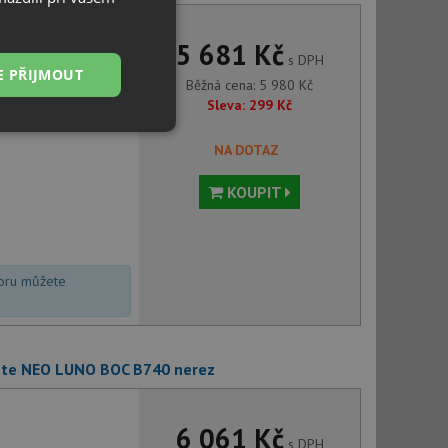
5 681 Kč
s DPH
E PŘIJMOUT
Běžná cena:
5 980
Kč
Sleva:
299
Kč
Nezařazené
NA DOTAZ
soubory
KOUPIT
voru můžete
řazené soubory
 správa účtu. Webové
ante NEO LUNO BOC B740 nerez
ci zařízení, která
6 061 Kč
používání a zlepšila
s DPH