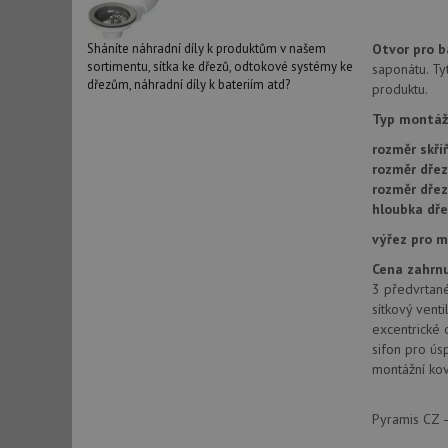
_ga_9T91YFLEPX
__Secure-YNID
IDE
Otvor pro ba
Sháníte náhradní díly k produktům v našem
sortimentu, sítka ke dřezů, odtokové systémy ke
saponátu. Ty
dřezům, náhradní díly k bateriím atd?
produktu.
sid
Typ montáž
rozměr skří
rozměr dřez
test_cookie
rozměr dře
hloubka dře
YSC
výřez pro 
Cena zahrnu
_gcl_au
3 předvrtané
sítkový vent
excentrické 
__Secure-ROLLOU
sifon pro ús
montážní kov
VISITOR_INFO1_LIV
Pyramis CZ –