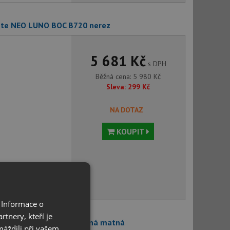
ante NEO LUNO BOC B720 nerez
5 681 Kč
s DPH
Běžná cena:
5 980
Kč
Sleva:
299
Kč
NA DOTAZ
KOUPIT
voru můžete
 Informace o
tnery, kteří je
e NEO LUNO BOC N72M černá matná
máždili při vašem