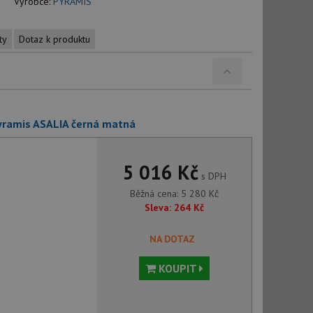
Výrobce:
PYRAMIS
ty
Dotaz k produktu
yramis ASALIA černá matná
5 016 Kč
s DPH
Běžná cena:
5 280
Kč
Sleva:
264
Kč
NA DOTAZ
KOUPIT