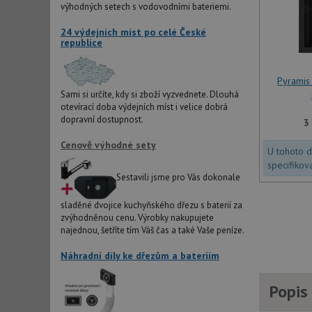
výhodných setech s vodovodními bateriemi.
AWSALBCORS
24 výdejních míst po celé České
republice
sid
Pyramis
Sami si určíte, kdy si zboží vyzvednete. Dlouhá
otevírací doba výdejních míst i velice dobrá
CookieScriptConse
dopravní dostupnost.
3
Cenově výhodné sety
U tohoto 
AUTORIZACE
specifikov
Sestavili jsme pro Vás dokonale
sladěné dvojice kuchyňského dřezu s baterií za
zvýhodněnou cenu. Výrobky nakupujete
Název
najednou, šetříte tím Váš čas a také Vaše peníze.
Název
_ga
Náhradní díly ke dřezům a bateriím
VISITOR_PRIVACY_
Popis