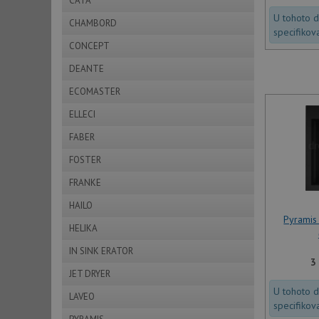
CATA
U tohoto 
CHAMBORD
specifikov
CONCEPT
DEANTE
ECOMASTER
ELLECI
FABER
FOSTER
FRANKE
HAILO
Pyramis
HELIKA
IN SINK ERATOR
3
JET DRYER
U tohoto 
LAVEO
specifikov