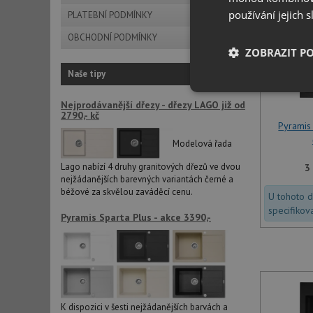
používání jejich 
PLATEBNÍ PODMÍNKY
OBCHODNÍ PODMÍNKY
ZOBRAZIT P
Naše tipy
Nezbytně nutn
Nejprodávanější dřezy - dřezy LAGO již od
soubory
2790,- kč
Pyramis
Modelová řada
Lago nabízí 4 druhy granitových dřezů ve dvou
3
nejžádanějších barevných variantách černé a
béžové za skvělou zaváděcí cenu.
U tohoto 
Nezbytně nutn
specifikov
Pyramis Sparta Plus - akce 3390,-
Nezbytně nutné soubo
stránky nelze bez ne
Název
udid
K dispozici v šesti nejžádanějších barvách a