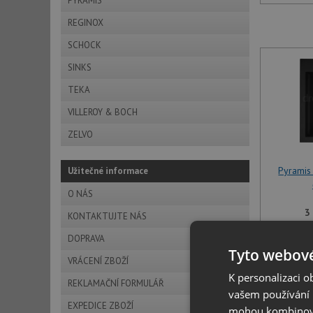
PYRAMIS
REGINOX
SCHOCK
SINKS
TEKA
VILLEROY & BOCH
ZELVO
Pyramis
Užitečné informace
O NÁS
3
KONTAKTUJTE NÁS
DOPRAVA
U tohoto 
Tyto webové
specifikov
VRÁCENÍ ZBOŽÍ
K personalizaci 
REKLAMAČNÍ FORMULÁŘ
vašem používání n
EXPEDICE ZBOŽÍ
mohou kombinovat