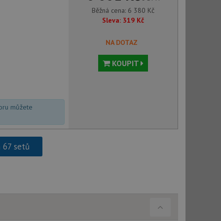
Běžná cena:
6 380
Kč
použití CORS po
Sleva:
319
Kč
 cookie lepivosti
ch na trvání s
NA DOTAZ
le pokud je nalezen
bně použit jako pro
KOUPIT
cript.com k
y cookie
okie-Script.com
voru můžete
h 67 setů
tics - což je
oogle. Tento soubor
uhlasu uživatele a
ím náhodně
ebem. Zaznamenává
í každého požadavku
zásadami ochrany
relacích a
 že jejich
respektovány.