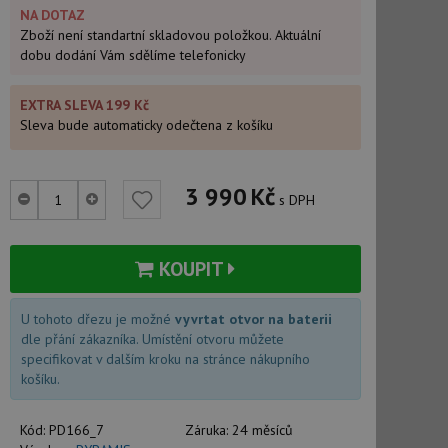
NA DOTAZ
Zboží není standartní skladovou položkou. Aktuální
dobu dodání Vám sdělíme telefonicky
EXTRA SLEVA 199 Kč
Sleva bude automaticky odečtena z košíku
3 990
Kč
s DPH
KOUPIT
U tohoto dřezu je možné
vyvrtat otvor na baterii
dle přání zákazníka. Umístění otvoru můžete
specifikovat v dalším kroku na stránce nákupního
košíku.
Kód:
PD166_7
Záruka:
24 měsíců