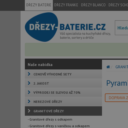
DŘEZY BATERIE
DŘEZY FRANKE
DŘEZY BLANCO
DŘEZY SCH
Naše nabídka
GRANI
CENOVĚ VÝHODNÉ SETY
Pyram
2. JAKOST
VÝPRODEJ SE SLEVOU AŽ 70%
DOPRAVA 
NEREZOVÉ DŘEZY
GRANITOVÉ DŘEZY
- Granitové dřezy s odkapem
- Granitové dřezy s vaničkou a odkapem