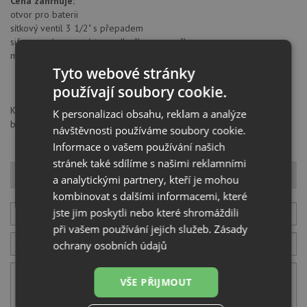
Cena zahrnuje:
otvor pro baterii
sítkový ventil 3 1/2" s přepadem
sifon pro úsporu místa s odbočkou na myčku
montážní kování
Tyto webové stránky
používají soubory cookie.
Kuchinox Sp. z o.o., al. T. Kościuszki 3, 90418, Łódź, Polska,
K personalizaci obsahu, reklam a analýze
bok@laveo.pl
návštěvnosti používáme soubory cookie.
Informace o vašem používání našich
stránek také sdílíme s našimi reklamními
Dotaz k produktu
a analytickými partnery, kteří je mohou
kombinovat s dalšími informacemi, které
jste jim poskytli nebo které shromáždili
Váš E-mail
při vašem používání jejich služeb.
Zásady
ochrany osobních údajů
Váš telefon
VŠE PŘIJMOUT
Váš dotaz