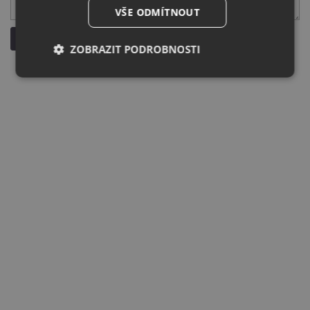
VŠE ODMÍTNOUT
Odeslat dotaz
ZOBRAZIT PODROBNOSTI
Nezbytně
Výkonové
Soubory
nutné
soubory
cílení
soubory
Funkční soubory
Nezařazené
soubory
Nezbytně nutné soubory
Výkonové soubory
Soubory cílení
Funkční soubory
Nezařazené soubory