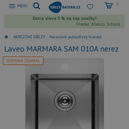
0
Zobrazit
MENU
nabidku
Extra sleva 5 % na top značky!
Franke, Blanco, Schock, Aqua
NEREZOVÉ DŘEZY
Nerezové jednodřezy hranaté
Laveo MARMARA SAM 010A nerez
DOPRAVA ZDARMA