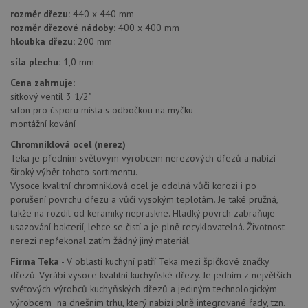
pr
_ga_9T91YFLEPX
.drezy-
1 rok
Tento soubor
rozměr dřezu:
440 x 440 mm
in
baterie.cz
1
cookie používá
tom
rozměr dřezové nádoby:
400 x 400 mm
měsíc
Google Analytics
ko
k zachování
hloubka dřezu:
200 mm
uži
stavu relace.
we
síla plechu:
1,0 mm
a j
rek
ko
Cena zahrnuje:
uži
sítkový ventil 3 1/2"
vid
sifon pro úsporu místa s odbočkou na myčku
ná
uv
montážní kování
we
Chromniklová ocel (nerez)
sid
.seznam.cz
4 týdny 2
Tot
Teka je předním světovým výrobcem nerezových dřezů a nabízí
dny
bě
so
široký výběr tohoto sortimentu.
ale
Vysoce kvalitní chromniklová ocel je odolná vůči korozi i po
nal
so
porušení povrchu dřezu a vůči vysokým teplotám. Je také pružná,
rel
takže na rozdíl od keramiky nepraskne. Hladký povrch zabraňuje
pr
pou
usazování bakterií, lehce se čistí a je plně recyklovatelná. Životnost
spr
nerezi nepřekonal zatím žádný jiný materiál.
rel
Firma Teka
- V oblasti kuchyní patří Teka mezi špičkové značky
test_cookie
15 minut
Te
Google LLC
dřezů. Vyrábí vysoce kvalitní kuchyňské dřezy. Je jedním z největších
co
.doubleclick.net
na
světových výrobců kuchyňských dřezů a jediným technologickým
sp
výrobcem na dnešním trhu, který nabízí plně integrované řady, tzn.
Do