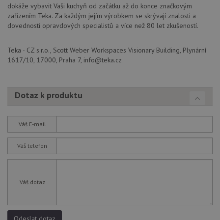
(kt
dokáže vybavit Vaši kuchyň od začátku až do konce značkovým
sp
zařízením Teka. Za každým jejím výrobkem se skrývají znalosti a
Goo
zji
dovednosti opravdových specialistů a více než 80 let zkušeností.
pro
ná
we
Teka - CZ s.r.o., Scott Weber Workspaces Visionary Building, Plynární
po
so
1617/10, 17000, Praha 7, info@teka.cz
YSC
Zavřením
Te
Google LLC
prohlížeče
co
.youtube.com
na
Dotaz k produktu
Yo
sl
zo
vlo
Váš E-mail
_gcl_au
3 měsíce
Te
Google LLC
co
.drezy-
na
baterie.cz
Váš telefon
sp
Dou
pr
in
tom
Váš dotaz
ko
uži
we
a j
rek
ko
Odeslat dotaz