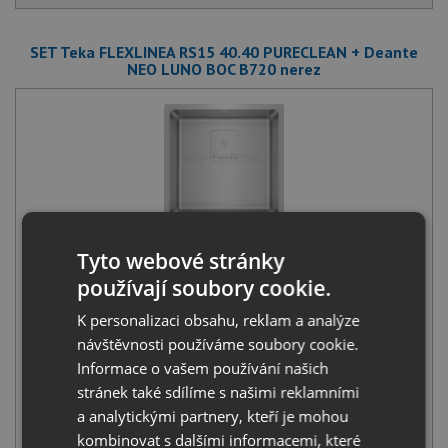
SET Teka FLEXLINEA RS15 40.40 PURECLEAN + Deante
NEO LUNO BOC B720 nerez
Teka FLEXLINEA RS15 40.40 PURECLEAN
8 690
Kč
s DPH
Tyto webové stránky
používají soubory cookie.
+
K personalizaci obsahu, reklam a analýze
návštěvnosti používáme soubory cookie.
Informace o vašem používání našich
stránek také sdílíme s našimi reklamními
a analytickými partnery, kteří je mohou
kombinovat s dalšími informacemi, které