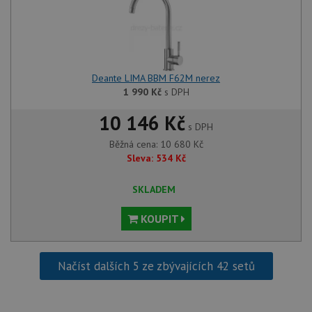
4 týdny
cookie
www.drezy-
služba
baterie.cz
Script
zapam
předvo
souhla
soubor
návště
Deante LIMA BBM F62M nerez
nutné,
1 990
Kč
s DPH
banner
Cookie
Script
10 146 Kč
fungov
s DPH
správn
Běžná cena:
10 680
Kč
AUTORIZACE
www.drezy-
Zavřením
Sleva:
534
Kč
baterie.cz
prohlížeče
SKLADEM
KOUPIT
Poskytovatel
Název
Vyprší
Popis
/
Doména
Načíst dalších 5 ze zbývajících 42 setů
Poskytovatel
/
Název
Vyprší
Po
_ga
1 rok
Tento název
Google LLC
Doména
1
souboru cookie
.drezy-
měsíc
je spojen s
baterie.cz
VISITOR_PRIVACY_METADATA
6 měsíců
Te
YouTube
Google