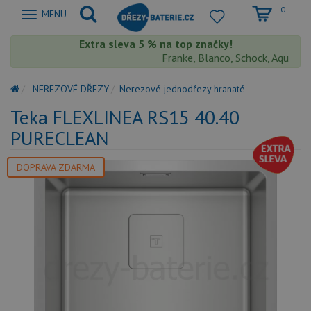
0
Zobrazit
MENU
nabidku
Extra sleva 5 % na top značky!
Franke, Blanco, Schock, Aquastone,
NEREZOVÉ DŘEZY
Nerezové jednodřezy hranaté
Teka FLEXLINEA RS15 40.40
PURECLEAN
DOPRAVA ZDARMA