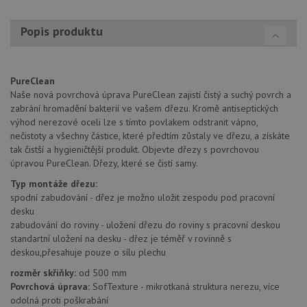
coo
.youtube.com
Universal
uk
Analytics - což je
so
významná
Popis produktu
uži
aktualizace
vo
běžněji
pro
používané
int
analytické
we
služby Google.
Za
PureClean
Tento soubor
úd
Naše nová povrchová úprava PureClean zajistí čistý a suchý povrch a
cookie se
so
používá k
zabrání hromadění bakterií ve vašem dřezu. Kromě antiseptických
náv
rozlišení
rů
výhod nerezové oceli lze s tímto povlakem odstranit vápno,
jedinečných
zá
uživatelů
nečistoty a všechny částice, které předtím zůstaly ve dřezu, a získáte
oc
přiřazením
os
tak čistší a hygieničtější produkt. Objevte dřezy s povrchovou
náhodně
a 
úpravou PureClean. Dřezy, které se čistí samy.
vygenerovaného
kte
čísla jako
jej
identifikátoru
Typ montáže dřezu:
pre
klienta. Je
bu
spodní zabudování - dřez je možno uložit zespodu pod pracovní
součástí
bu
desku
každého
sez
požadavku na
re
zabudování do roviny - uložení dřezu do roviny s pracovní deskou
stránku na webu
standartní uložení na desku - dřez je téměř v rovinně s
a slouží k
__Secure-YNID
.youtube.com
6 měsíců
výpočtu údajů o
deskou,přesahuje pouze o sílu plechu
návštěvnících,
IDE
1 rok
Te
Google LLC
relacích a
rozměr skříňky:
od 500 mm
co
.doubleclick.net
kampaních pro
na
Povrchová úprava:
SofTexture - mikrotkaná struktura nerezu, více
analytické
sp
přehledy webů.
odolná proti poškrabání
Dou