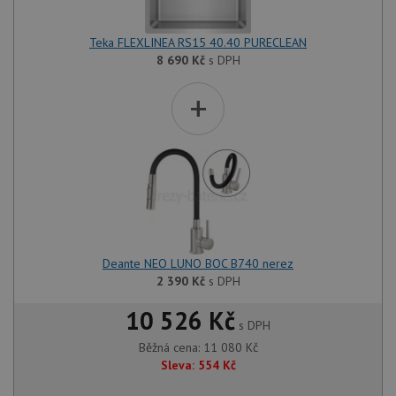
Teka FLEXLINEA RS15 40.40 PURECLEAN
8 690
Kč
s DPH
Nezbytně nutné soubory
Výkonové soubory
+
Soubory cílení
Funkční soubory
Nezařazené soubory
Nezbytně nutné soubory cookie umožňují základní
funkce webových stránek, jako je přihlášení
uživatele a správa účtu. Webové stránky nelze bez
nezbytně nutných souborů cookie správně používat.
Poskytovatel
/
Název
Vyprší
Popis
Doména
Deante NEO LUNO BOC B740 nerez
udid
.drezy-baterie.cz
4 týdny 2
Tento 
dny
použív
2 390
Kč
s DPH
jedine
identif
10 526 Kč
zařízen
s DPH
mají př
webové
Běžná cena:
11 080
Kč
aby sl
Sleva:
554
Kč
použív
zlepšil
uživat