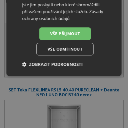
jste jim poskytli nebo které shromáždili
Deante NEO LUNO BOC B720 nerez
při vašem používání jejich služeb.
Zásady
1 990
Kč
s DPH
ochrany osobních údajů
10 146 Kč
s DPH
VŠE PŘIJMOUT
Běžná cena:
10 680
Kč
Sleva:
534
Kč
VŠE ODMÍTNOUT
SKLADEM
ZOBRAZIT PODROBNOSTI
KOUPIT
Nezbytně
Výkonové
Soubory
nutné
soubory
cílení
soubory
SET Teka FLEXLINEA RS15 40.40 PURECLEAN + Deante
NEO LUNO BOC B740 nerez
Funkční soubory
Nezařazené
soubory