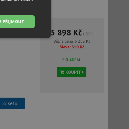
31 NOVARA PLUS chrom
E PŘIJMOUT
5 898 Kč
s DPH
Nezařazené
Běžná cena:
6 208
Kč
soubory
Sleva:
310
Kč
SKLADEM
KOUPIT
řazené soubory
 správa účtu. Webové
h 55 setů
ci zařízení, která
používání a zlepšila