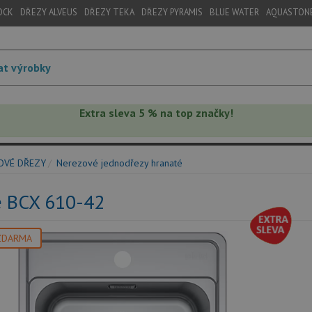
OCK
DŘEZY ALVEUS
DŘEZY TEKA
DŘEZY PYRAMIS
BLUE WATER
AQUASTON
Extra sleva 5 % na top značky!
OVÉ DŘEZY
Nerezové jednodřezy hranaté
e BCX 610-42
ZDARMA