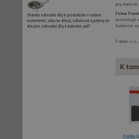
jiný materiál
_ga_9T91YFLEPX
__Secure-YNID
Firma Fran
IDE
Sháníte náhradní díly k produktům v našem
technologií 
sortimentu, sítka ke dřezů, odtokové systémy ke
funkčnost vý
dřezům, náhradní díly k bateriím atd?
sid
Franke s.r.o
test_cookie
K tom
YSC
_gcl_au
__Secure-ROLLOU
VISITOR_INFO1_LIV
Franke U