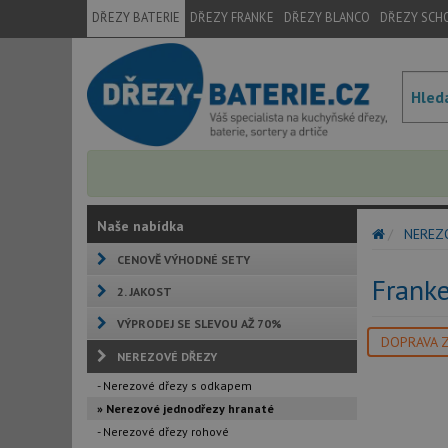
DŘEZY BATERIE
DŘEZY FRANKE
DŘEZY BLANCO
DŘEZY SCH
Naše nabídka
NEREZ
CENOVĚ VÝHODNÉ SETY
Frank
2. JAKOST
VÝPRODEJ SE SLEVOU AŽ 70%
DOPRAVA 
NEREZOVÉ DŘEZY
- Nerezové dřezy s odkapem
» Nerezové jednodřezy hranaté
- Nerezové dřezy rohové