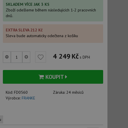
SKLADEM VÍCE JAK 3 KS
Zboží odešleme během následujících 1-2 pracovních
dnů.
EXTRA SLEVA 212 Kč
Sleva bude automaticky odečtena z košíku
4 249
Kč
s DPH
KOUPIT
Kód:
FD0560
Záruka:
24 měsíců
Výrobce:
FRANKE
u