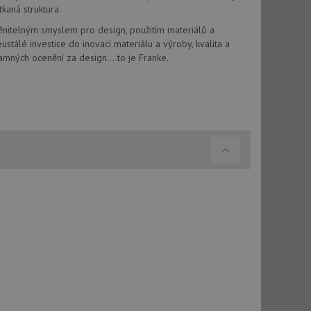
tkaná struktura.
vu relace.
itelným smyslem pro design, použitím materiálů a
t Doubleclick a
vatel používá
ustálé investice do inovací materiálu a výroby, kvalita a
ou koncový uživatel
amných ocenění za design....to je Franke.
ebu.
, ale pokud je
e pravděpodobně
t DoubleClick
stila, zda prohlížeč
okie.
ke sledování
t Doubleclick a
vatel používá
ou koncový uživatel
ebu.
e sledování
be vložená do
webu používá novou