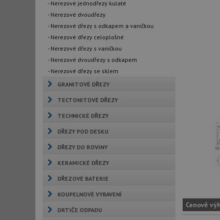
- Nerezové jednodřezy kulaté
- Nerezové dvoudřezy
- Nerezové dřezy s odkapem a vaničkou
- Nerezové dřezy celoplošné
- Nerezové dřezy s vaničkou
- Nerezové dvoudřezy s odkapem
- Nerezové dřezy se sklem
GRANITOVÉ DŘEZY
TECTONITOVÉ DŘEZY
TECHNICKÉ DŘEZY
DŘEZY POD DESKU
DŘEZY DO ROVINY
KERAMICKÉ DŘEZY
DŘEZOVÉ BATERIE
KOUPELNOVÉ VYBAVENÍ
Cenově vý
DRTIČE ODPADU