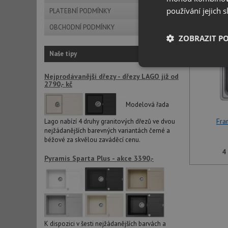
používání jejich 
PLATEBNÍ PODMÍNKY
OBCHODNÍ PODMÍNKY
ZOBRAZIT P
Naše tipy
Nezbytně nutn
Nejprodávanější dřezy - dřezy LAGO již od
soubory
2790,- kč
Modelová řada
Fra
Lago nabízí 4 druhy granitových dřezů ve dvou
nejžádanějších barevných variantách černé a
béžové za skvělou zaváděcí cenu.
Nezbytně nutn
4
Pyramis Sparta Plus - akce 3390,-
Nezbytně nutné soubo
stránky nelze bez ne
Název
udid
K dispozici v šesti nejžádanějších barvách a