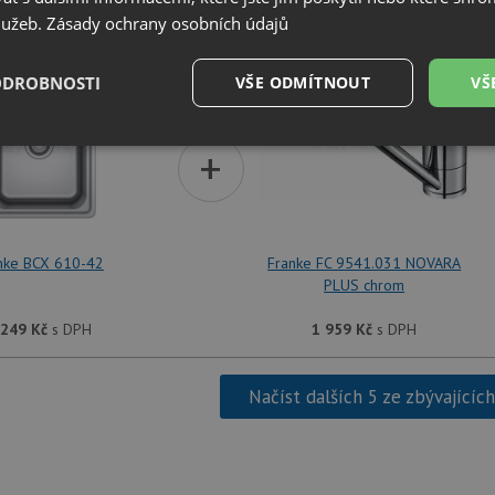
služeb.
Zásady ochrany osobních údajů
SET Franke BCX 610-42 + Franke FC 9541.0
ODROBNOSTI
VŠE ODMÍTNOUT
VŠ
é
Výkonové
Soubory cílení
+
Funkční soubory
soubory
nke BCX 610-42
Franke FC 9541.031 NOVARA
PLUS chrom
é soubory
Výkonové soubory
Soubory cílení
Funkční soubory
Neza
 249
Kč
s DPH
1 959
Kč
s DPH
ry cookie umožňují základní funkce webových stránek, jako je přihlášení uživatele a
zbytně nutných souborů cookie správně používat.
Načíst dalších 5 ze zbývajícíc
Poskytovatel
/
Vyprší
Popis
Doména
.drezy-baterie.cz
4 týdny 2
Tento cookie se používá k jedinečné identifika
dny
mají přístup k webové stránce, aby sledovala 
uživatelskou zkušenost.