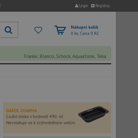
E
Login
Registruj
Nákupní košík
0 ks, Cena
0 Kč
Franke, Blanco, Schock, Aquastone, Teka, Helika, Deante, Sink
DÁREK ZDARMA
Cedící miska v hodnotě 490,- kč
Nevztahuje se k zvýhodněným setům.