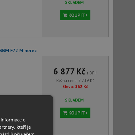
SKLADEM
KOUPIT
 BBM F72 M nerez
6 877 Kč
s DPH
Běžná cena:
7 239
Kč
Sleva:
362
Kč
SKLADEM
KOUPIT
 Informace o
tnery, kteří je
máždili při vašem