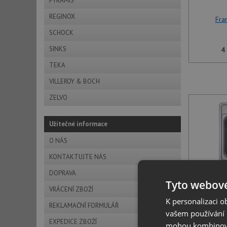
PYRAMIS
REGINOX
Fra
SCHOCK
SINKS
4
TEKA
VILLEROY & BOCH
ZELVO
Užitečné informace
O NÁS
KONTAKTUJTE NÁS
DOPRAVA
Tyto webové
Fra
VRÁCENÍ ZBOŽÍ
K personalizaci 
REKLAMAČNÍ FORMULÁŘ
vašem používání n
4
EXPEDICE ZBOŽÍ
mohou kombinovat