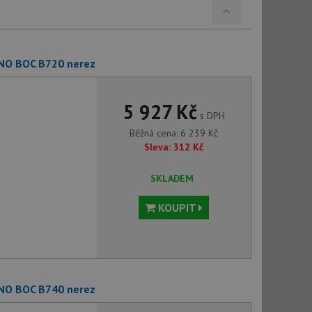
NO BOC B720 nerez
5 927 Kč
s DPH
Běžná cena:
6 239
Kč
Sleva:
312
Kč
SKLADEM
KOUPIT
NO BOC B740 nerez