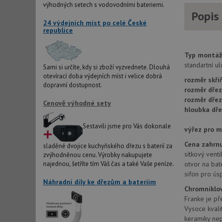
výhodných setech s vodovodními bateriemi.
Popis
AWSALBCORS
24 výdejních míst po celé České
republice
sid
Typ montáž
standartní u
Sami si určíte, kdy si zboží vyzvednete. Dlouhá
otevírací doba výdejních míst i velice dobrá
CookieScriptConse
rozměr skří
dopravní dostupnost.
rozměr dřez
rozměr dře
Cenově výhodné sety
hloubka dře
AUTORIZACE
Sestavili jsme pro Vás dokonale
výřez pro 
Cena zahrnu
sladěné dvojice kuchyňského dřezu s baterií za
sítkový vent
zvýhodněnou cenu. Výrobky nakupujete
Název
otvor na ba
najednou, šetříte tím Váš čas a také Vaše peníze.
Název
sifon pro ús
_ga
Náhradní díly ke dřezům a bateriím
VISITOR_PRIVACY_
Chromniklov
Franke je př
Vysoce kvali
keramiky nep