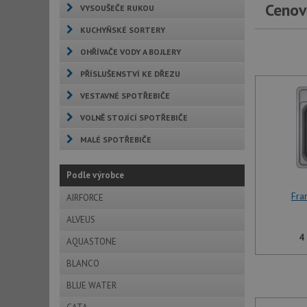
Cenov
VYSOUŠEČE RUKOU
KUCHYŇSKÉ SORTERY
OHŘÍVAČE VODY A BOJLERY
PŘÍSLUŠENSTVÍ KE DŘEZU
VESTAVNÉ SPOTŘEBIČE
VOLNĚ STOJÍCÍ SPOTŘEBIČE
MALÉ SPOTŘEBIČE
Podle výrobce
Fra
AIRFORCE
ALVEUS
4
AQUASTONE
BLANCO
BLUE WATER