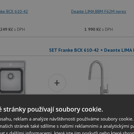
nke BCX 610-42
Deante LIMA BBM F62M nerez
 249
Kč
s DPH
1 990
Kč
s DPH
SET Franke BCX 610-42 + Deante LIMA
+
 stránky používají soubory cookie.
nke BCX 610-42
Deante LIMA BBM F72 M nerez
obsahu, reklam a analýze návštěvnosti používáme soubory cookie.
ašich stránek také sdílíme s našimi reklamními a analytickými par
 249
Kč
s DPH
2 990
Kč
s DPH
 s dalšími informacemi, které jste jim poskytli nebo které shro