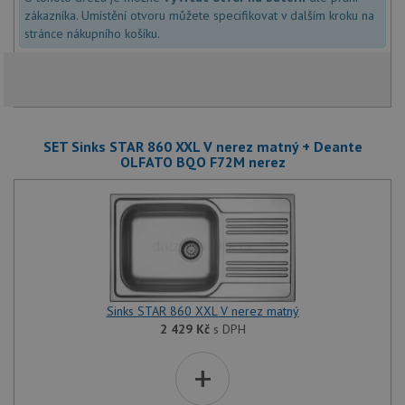
lepivos
zákazníka. Umístění otvoru můžete specifikovat v dalším kroku na
každou
funkcí 
stránce nákupního košíku.
založe
trvání
AWSA
(ALB).
sid
.drezy-baterie.cz
4 týdny 2
Toto j
dny
běžný 
soubor
SET Sinks STAR 860 XXL V nerez matný + Deante
ale po
naleze
OLFATO BQO F72M nerez
soubor
relace
pravd
použit
správu
relace.
CookieScriptConsent
5 měsíců
Tento 
CookieScript
4 týdny
cookie
www.drezy-
služba
baterie.cz
Script
Sinks STAR 860 XXL V nerez matný
zapam
předvo
2 429
Kč
s DPH
souhla
soubor
návště
+
nutné,
banner
Cookie