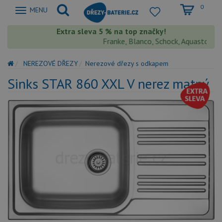
0
Zobrazit
MENU
nabidku
Extra sleva 5 % na top značky!
Franke, Blanco, Schock, Aquastone, Tek
NEREZOVÉ DŘEZY
Nerezové dřezy s odkapem
Sinks STAR 860 XXL V nerez matný