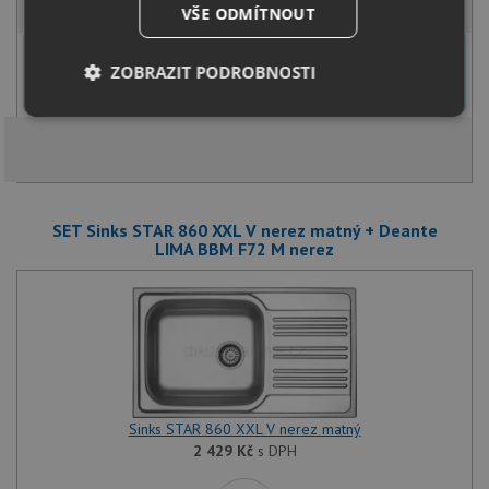
VŠE ODMÍTNOUT
U tohoto dřezu je možné
vyvrtat otvor na baterii
dle přání
ZOBRAZIT PODROBNOSTI
zákazníka. Umístění otvoru můžete specifikovat v dalším kroku na
stránce nákupního košíku.
Nezbytně
Výkonové
Soubory
nutné
soubory
cílení
soubory
SET Sinks STAR 860 XXL V nerez matný + Deante
Funkční soubory
Nezařazené
LIMA BBM F72 M nerez
soubory
Nezbytně nutné soubory
Výkonové soubory
Sinks STAR 860 XXL V nerez matný
Soubory cílení
Funkční soubory
2 429
Kč
s DPH
Nezařazené soubory