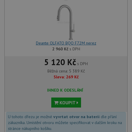
Script
fungov
správn
AUTORIZACE
www.drezy-
Zavřením
baterie.cz
prohlížeče
Deante OLFATO BQO F72M nerez
2 960
Kč
s DPH
5 120 Kč
Poskytovatel
Název
Vyprší
Popis
s DPH
/
Doména
Poskytovatel
/
Běžná cena:
5 389
Kč
Název
Vyprší
Po
_ga
1 rok
Tento název
Google LLC
Doména
Sleva:
269
Kč
1
souboru cookie
.drezy-
měsíc
je spojen s
baterie.cz
VISITOR_PRIVACY_METADATA
6 měsíců
Te
YouTube
Google
coo
.youtube.com
Universal
IHNED K ODESLÁNÍ
uk
Analytics - což je
so
významná
uži
aktualizace
KOUPIT
vo
běžněji
pro
používané
int
analytické
we
U tohoto dřezu je možné
vyvrtat otvor na baterii
dle přání
služby Google.
Za
zákazníka. Umístění otvoru můžete specifikovat v dalším kroku na
Tento soubor
úd
cookie se
so
stránce nákupního košíku.
používá k
náv