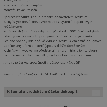
sítkový ventil 3 1/2"
ná
uv
sifon s odbočkou na myčku
we
montážní kování, těsnění
sid
.seznam.cz
4 týdny 2
Tot
Společnosti
Sinks s.r.o.
je předním dodavatelem kvalitních
dny
bě
so
kuchyňských dřezů, dřezových baterií a systémů odpadkových
ale
košů/sortérů.
nal
so
Profesionálně se dřezy zabýváme již od roku 2001. V následujících
rel
letech jsme naši nabídku postupně rozšiřovali až do její dnešní
pr
ucelené podoby, kde pečlivě vybrané kvalitní a vzájemně designově
pou
spr
sladěné sety dřezů a baterií (spolu s dalším doplňkovým
rel
kuchyňským vybavením) představují na našem trhu v tomto oboru
test_cookie
15 minut
Te
Google LLC
mimořádně komplexní nabídku, vynikající kvalitou a designem.
co
.doubleclick.net
na
Jsme ryze českou společností, s působností v ČR a SR.
sp
Do
(kt
Sinks s.r.o., Stará ovčárna 2174, 35601, Sokolov, info@sinks.cz
sp
Goo
zji
pro
ná
K tomuto produktu můžete dokoupit
we
po
so
YSC
Zavřením
Te
Google LLC