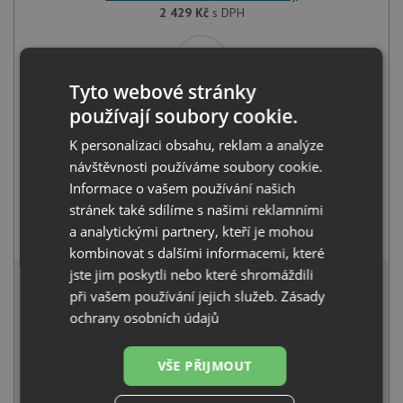
2 429
Kč
s DPH
+
Tyto webové stránky
používají soubory cookie.
K personalizaci obsahu, reklam a analýze
návštěvnosti používáme soubory cookie.
Informace o vašem používání našich
stránek také sdílíme s našimi reklamními
Deante LIMA BBM F62M nerez
a analytickými partnery, kteří je mohou
1 990
Kč
s DPH
kombinovat s dalšími informacemi, které
4 198 Kč
jste jim poskytli nebo které shromáždili
s DPH
při vašem používání jejich služeb.
Zásady
Běžná cena:
4 419
Kč
ochrany osobních údajů
Sleva:
221
Kč
IHNED K ODESLÁNÍ
VŠE PŘIJMOUT
KOUPIT