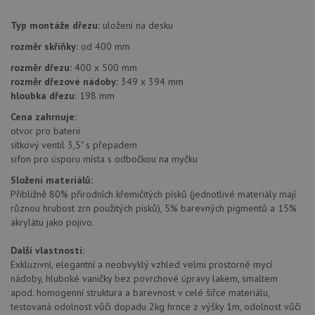
relace
pravd
Typ montáže dřezu:
uložení na desku
použit
správu
rozměr skříňky:
od 400 mm
relace.
rozměr dřezu:
400 x 500 mm
CookieScriptConsent
5 měsíců
Tento 
CookieScript
4 týdny
cookie
www.drezy-
rozměr dřezové nádoby:
349 x 394 mm
služba
baterie.cz
hloubka dřezu:
198 mm
Script
zapam
Cena zahrnuje:
předvo
souhla
otvor pro baterii
soubor
sítkový ventil 3,5" s přepadem
návště
nutné,
sifon pro úsporu místa s odbočkou na myčku
banner
Cookie
Složení materiálů:
Script
Přibližně 80% přírodních křemičitých písků (jednotlivé materiály mají
fungov
správn
různou hrubost zrn použitých písků), 5% barevných pigmentů a 15%
akrylátu jako pojivo.
AUTORIZACE
www.drezy-
Zavřením
baterie.cz
prohlížeče
Další vlastnosti:
Exkluzivní, elegantní a neobvyklý vzhled velmi prostorné mycí
nádoby, hluboké vaničky bez povrchové úpravy lakem, smaltem
apod. homogenní struktura a barevnost v celé šířce materiálu,
testovaná odolnost vůči dopadu 2kg hrnce z výšky 1m, odolnost vůči