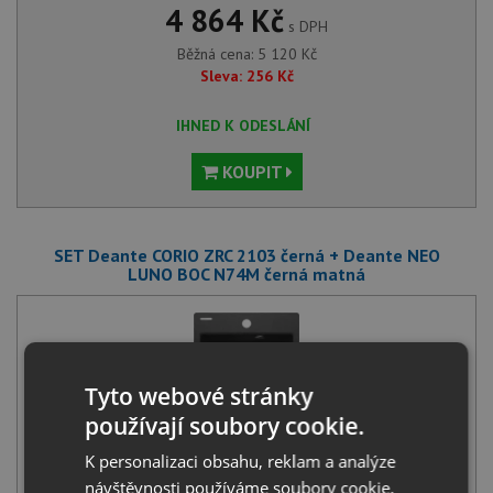
4 864 Kč
s DPH
Běžná cena:
5 120
Kč
Sleva:
256
Kč
IHNED K ODESLÁNÍ
KOUPIT
SET Deante CORIO ZRC 2103 černá + Deante NEO
LUNO BOC N74M černá matná
Tyto webové stránky
používají soubory cookie.
Deante CORIO ZRC 2103 černá
K personalizaci obsahu, reklam a analýze
2 730
Kč
s DPH
návštěvnosti používáme soubory cookie.