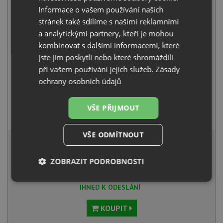
Informace o vašem používání našich
+
stránek také sdílíme s našimi reklamními
a analytickými partnery, kteří je mohou
kombinovat s dalšími informacemi, které
jste jim poskytli nebo které shromáždili
při vašem používání jejich služeb.
Zásady
ochrany osobních údajů
VŠE PŘIJMOUT
Deante NEO LUNO BOC N74M černá matná
2 490
Kč
s DPH
VŠE ODMÍTNOUT
4 959 Kč
s DPH
Běžná cena:
5 220
Kč
ZOBRAZIT PODROBNOSTI
Sleva:
261
Kč
Nezbytně
Výkonové
Soubory
IHNED K ODESLÁNÍ
nutné
soubory
cílení
soubory
KOUPIT