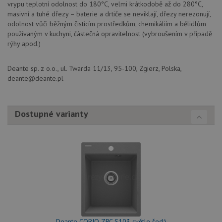
vrypu teplotní odolnost do 180°C, velmi krátkodobě až do 280°C,
Poskytovatel
Název
Vyprší
Popis
masivní a tuhé dřezy – baterie a drtiče se neviklají, dřezy nerezonují,
/
Doména
Poskytovatel
/
odolnost vůči běžným čistícím prostředkům, chemikáliím a bělidlům
Název
Vyprší
Po
_ga
1 rok
Tento název
Google LLC
Doména
používaným v kuchyni, částečná opravitelnost (vybroušením v případě
1
souboru cookie
.drezy-
měsíc
je spojen s
baterie.cz
rýhy apod.)
VISITOR_PRIVACY_METADATA
6 měsíců
Te
YouTube
Google
coo
.youtube.com
Universal
uk
Analytics - což je
so
Deante sp. z o.o., ul. Twarda 11/13, 95-100, Zgierz, Polska,
významná
uži
aktualizace
deante@deante.pl
vo
běžněji
pro
používané
int
analytické
we
služby Google.
Za
Tento soubor
Dostupné varianty
úd
cookie se
so
používá k
náv
rozlišení
rů
jedinečných
zá
uživatelů
oc
přiřazením
os
náhodně
a 
vygenerovaného
kte
čísla jako
jej
identifikátoru
pre
klienta. Je
bu
součástí
bu
každého
sez
požadavku na
re
stránku na webu
Deante CORIO ZRC S103 světle šedá