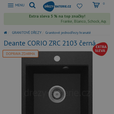
0
Zobrazit
MENU
nabidku
Extra sleva 5 % na top značky!
Franke, Blanco, Schock, Aquastone
GRANITOVÉ DŘEZY
Granitové jednodřezy hranaté
Deante CORIO ZRC 2103 černá
DOPRAVA ZDARMA