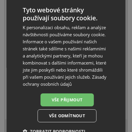
Tyto webové stránky
používají soubory cookie.
K personalizaci obsahu, reklam a analýze
Sinks BOX 780 RO 1mm kartáčovaný
návštěvnosti používáme soubory cookie.
10 869
Kč
s DPH
Informace o vašem používání našich
stránek také sdílíme s našimi reklamními
+
a analytickými partnery, kteří je mohou
kombinovat s dalšími informacemi, které
jste jim poskytli nebo které shromáždili
při vašem používání jejich služeb.
Zásady
ochrany osobních údajů
VŠE PŘIJMOUT
Deante LIMA BBM F62M nerez
1 990
Kč
s DPH
VŠE ODMÍTNOUT
12 216 Kč
s DPH
ZOBRAZIT PODROBNOSTI