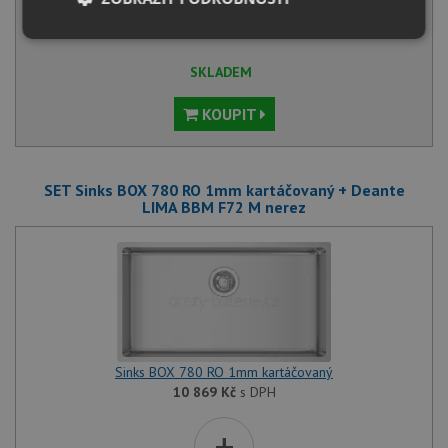
Běžná cena:
12 859
Kč
Sleva:
643
Kč
Nezbytně
Výkonové
Soubory
nutné
soubory
cílení
SKLADEM
soubory
KOUPIT
Funkční soubory
Nezařazené
soubory
SET Sinks BOX 780 RO 1mm kartáčovaný + Deante
LIMA BBM F72 M nerez
Nezbytně nutné soubory
Výkonové soubory
Soubory cílení
Funkční soubory
Nezařazené soubory
Sinks BOX 780 RO 1mm kartáčovaný
10 869
Kč
s DPH
Nezbytně nutné soubory cookie umožňují základní
funkce webových stránek, jako je přihlášení
+
uživatele a správa účtu. Webové stránky nelze bez