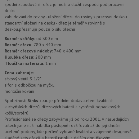
a 
vygenerovaného
spodní zabudování - dřez je možno uložit zespodu pod pracovní
kte
čísla jako
jej
desku
identifikátoru
pre
klienta. Je
zabudování do roviny - uložení dřezu do roviny s pracovní deskou
bu
součástí
bu
standartní uložení na desku - dřez je téměř v rovinně s
každého
sez
deskou,přesahuje pouze o sílu plechu
požadavku na
re
stránku na webu
a slouží k
Rozměr skříňky:
od 800 mm
__Secure-YNID
.youtube.com
6 měsíců
výpočtu údajů o
Rozměr dřezu:
780 x 440 mm
návštěvnících,
IDE
1 rok
Te
Google LLC
Rozměr dřezové nádoby:
740 x 400 mm
relacích a
co
.doubleclick.net
kampaních pro
Hloubka dřezu:
200 mm
na
analytické
sp
Tloušťka materiálu:
1 mm
přehledy webů.
Dou
pr
Cena zahrnuje:
_ga_9T91YFLEPX
.drezy-
1 rok
Tento soubor
in
baterie.cz
1
cookie používá
sítkový ventil 3 1/2"
tom
měsíc
Google Analytics
ko
sifon s odbočkou na myčku
k zachování
uži
stavu relace.
montážní kování
we
a j
Společnosti
Sinks s.r.o.
je předním dodavatelem kvalitních
rek
ko
kuchyňských dřezů, dřezových baterií a systémů odpadkových
uži
košů/sortérů.
vid
ná
Profesionálně se dřezy zabýváme již od roku 2001. V následujících
uv
letech jsme naši nabídku postupně rozšiřovali až do její dnešní
we
ucelené podoby, kde pečlivě vybrané kvalitní a vzájemně designově
sid
.seznam.cz
4 týdny 2
Tot
sladěné sety dřezů a baterií (spolu s dalším doplňkovým