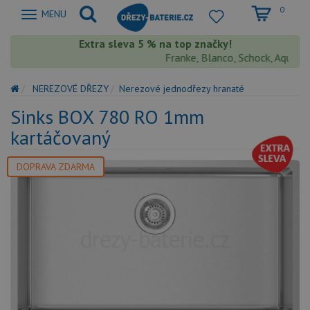
0
Zobrazit
MENU
nabidku
Extra sleva 5 % na top značky!
Franke, Blanco, Schock, Aquastone
NEREZOVÉ DŘEZY
Nerezové jednodřezy hranaté
Sinks BOX 780 RO 1mm
kartáčovaný
DOPRAVA ZDARMA