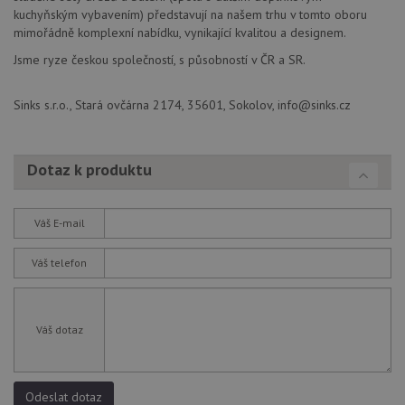
dny
bě
kuchyňským vybavením) představují na našem trhu v tomto oboru
so
ale
mimořádně komplexní nabídku, vynikající kvalitou a designem.
nal
so
Jsme ryze českou společností, s působností v ČR a SR.
rel
pr
pou
Sinks s.r.o., Stará ovčárna 2174, 35601, Sokolov, info@sinks.cz
spr
rel
test_cookie
15 minut
Te
Google LLC
co
.doubleclick.net
Dotaz k produktu
na
sp
Do
(kt
sp
Váš E-mail
Goo
zji
pro
Váš telefon
ná
we
po
so
Váš dotaz
YSC
Zavřením
Te
Google LLC
prohlížeče
co
.youtube.com
na
Yo
sl
Odeslat dotaz
zo