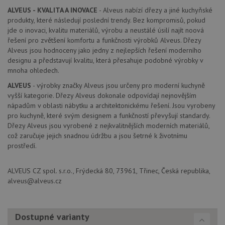
AUTORIZACE
www.drezy-
Zavřením
ALVEUS - KVALITA A INOVACE
- Alveus nabízí dřezy a jiné kuchyňské
baterie.cz
prohlížeče
produkty, které následují poslední trendy. Bez kompromisů, pokud
jde o inovaci, kvalitu materiálů, výrobu a neustálé úsilí najít noová
řešení pro zvětšení komfortu a funkčnosti výrobků Alveus. Dřezy
Alveus jsou hodnoceny jako jedny z nejlepších řešení moderního
designu a představují kvalitu, která přesahuje podobné výrobky v
mnoha ohledech.
Poskytovatel
Název
Vyprší
Popis
ALVEUS
- výrobky značky Alveus jsou určeny pro moderní kuchyně
/
Doména
Poskytovatel
/
vyšší kategorie. Dřezy Alveus dokonale odpovídají nejnovějším
Název
Vyprší
Po
_ga
1 rok
Tento název
Google LLC
Doména
nápadům v oblasti nábytku a architektonickému řešení. Jsou vyrobeny
1
souboru cookie
.drezy-
pro kuchyně, které svým designem a funkčností převyšují standardy.
měsíc
je spojen s
baterie.cz
VISITOR_PRIVACY_METADATA
6 měsíců
Te
YouTube
Google
coo
.youtube.com
Dřezy Alveus jsou vyrobené z nejkvalitnějších moderních materiálů,
Universal
uk
což zaručuje jejich snadnou údržbu a jsou šetrné k životnímu
Analytics - což je
so
významná
prostředí.
uži
aktualizace
vo
běžněji
pro
používané
int
ALVEUS CZ spol. s.r.o., Frýdecká 80, 73961, Třinec, Česká republika,
analytické
we
služby Google.
alveus@alveus.cz
Za
Tento soubor
úd
cookie se
so
používá k
náv
rozlišení
rů
jedinečných
Dostupné varianty
zá
uživatelů
oc