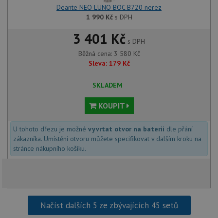
uživatele a správa účtu. Webové stránky nelze bez
Deante NEO LUNO BOC B720 nerez
nezbytně nutných souborů cookie správně používat.
1 990
Kč
s DPH
Poskytovatel
/
Název
Vyprší
Popis
3 401 Kč
Doména
s DPH
udid
.drezy-baterie.cz
4 týdny 2
Tento 
Běžná cena:
3 580
Kč
dny
použív
jedine
Sleva:
179
Kč
identif
zařízen
mají př
SKLADEM
webové
aby sl
použív
KOUPIT
zlepšil
uživat
zkušen
U tohoto dřezu je možné
vyvrtat otvor na baterii
dle přání
AWSALBCORS
1 týden
Pro po
Amazon.com Inc.
zákazníka. Umístění otvoru můžete specifikovat v dalším kroku na
podpo
widget-
stránce nákupního košíku.
lepivos
mediator.zopim.com
případ
CORS 
aktuali
Chrom
vytvář
zásadách ochrany soukromí společnosti Google
soubor
lepivos
Načíst dalších 5 ze zbývajících 45 setů
každou
funkcí 