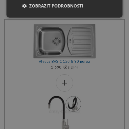
ZOBRAZIT PODROBNOSTI
SET Alveus BASIC 150 fi 90 nerez + Deante NEO LUNO
BOC B720 nerez
Nezbytně
Výkonové
Soubory
nutné
soubory
cílení
soubory
Funkční soubory
Nezařazené
soubory
Alveus BASIC 150 fi 90 nerez
1 590
Kč
s DPH
+
Nezbytně nutné soubory
Výkonové soubory
Soubory cílení
Funkční soubory
Nezařazené soubory
Nezbytně nutné soubory cookie umožňují základní
funkce webových stránek, jako je přihlášení