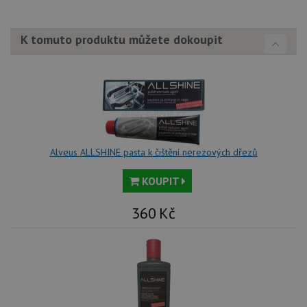
př
vi
vl
we
K tomuto produktu můžete dokoupit
tak
ná
we
no
sta
roz
Yo
Alveus ALLSHINE pasta k čištění nerezových dřezů
KOUPIT
360
Kč