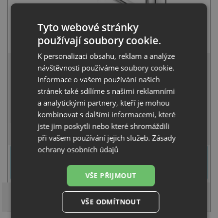
Tyto webové stránky
Deante TUBO BUT 060M chrom
používají soubory cookie.
1 290
Kč
s DPH
K personalizaci obsahu, reklam a analýze
2 736 Kč
s DPH
návštěvnosti používáme soubory cookie.
Běžná cena:
2 880
Kč
Informace o vašem používání našich
Sleva:
144
Kč
stránek také sdílíme s našimi reklamními
a analytickými partnery, kteří je mohou
SKLADEM
kombinovat s dalšími informacemi, které
jste jim poskytli nebo které shromáždili
KOUPIT
při vašem používání jejich služeb.
Zásady
ochrany osobních údajů
U tohoto dřezu je možné
vyvrtat otvor na baterii
dle přání
zákazníka. Umístění otvoru můžete specifikovat v dalším kroku na
stránce nákupního košíku.
VŠE PŘIJMOUT
VŠE ODMÍTNOUT