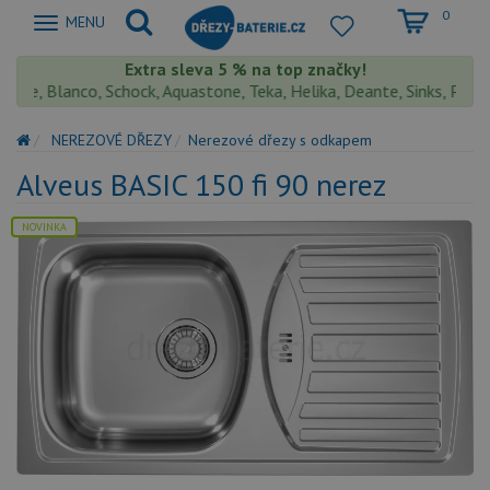
0
Zobrazit
MENU
nabidku
Extra sleva 5 % na top značky!
ke, Blanco, Schock, Aquastone, Teka, Helika, Deante, Sinks, Pyramis
NEREZOVÉ DŘEZY
Nerezové dřezy s odkapem
Alveus BASIC 150 fi 90 nerez
NOVINKA