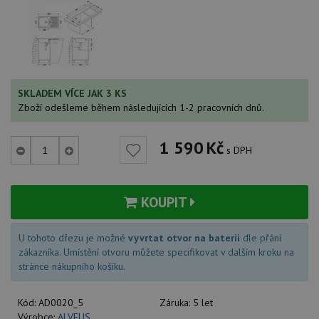
SKLADEM VÍCE JAK 3 KS
Zboží odešleme během následujících 1-2 pracovních dnů.
1 590
Kč
s DPH
KOUPIT
U tohoto dřezu je možné
vyvrtat otvor na baterii
dle přání
zákazníka. Umístění otvoru můžete specifikovat v dalším kroku na
stránce nákupního košíku.
Kód:
AD0020_5
Záruka:
5 let
Výrobce:
ALVEUS