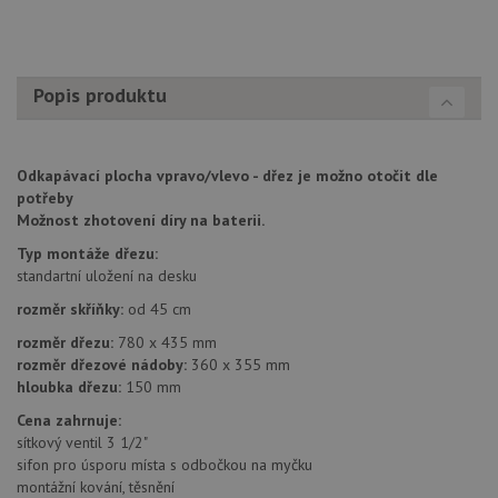
založe
trvání
AWSA
(ALB).
sid
.drezy-baterie.cz
4 týdny 2
Toto j
Popis produktu
dny
běžný 
soubor
ale po
naleze
soubor
relace
Odkapávací plocha vpravo/vlevo - dřez je možno otočit dle
pravd
potřeby
použit
Možnost zhotovení díry na baterii.
správu
relace.
Typ montáže dřezu:
CookieScriptConsent
5 měsíců
Tento 
CookieScript
standartní uložení na desku
4 týdny
cookie
www.drezy-
služba
baterie.cz
rozměr skříňky:
od 45 cm
Script
zapam
rozměr dřezu:
780 x 435 mm
předvo
souhla
rozměr dřezové nádoby:
360 x 355 mm
soubor
hloubka dřezu:
150 mm
návště
nutné,
Cena zahrnuje:
banner
Cookie
sítkový ventil 3 1/2"
Script
sifon pro úsporu místa s odbočkou na myčku
fungov
montážní kování, těsnění
správn