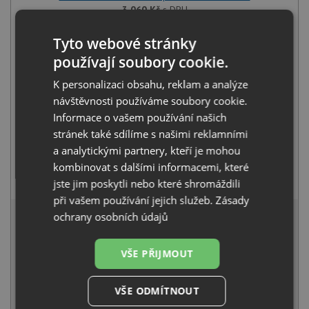
3 060
Kč
s DPH
+
Tyto webové stránky
používají soubory cookie.
K personalizaci obsahu, reklam a analýze
návštěvnosti používáme soubory cookie.
Informace o vašem používání našich
stránek také sdílíme s našimi reklamními
a analytickými partnery, kteří je mohou
kombinovat s dalšími informacemi, které
Deante NEO LUNO BOC B740 nerez
2 390
Kč
s DPH
jste jim poskytli nebo které shromáždili
při vašem používání jejich služeb.
Zásady
5 178 Kč
ochrany osobních údajů
s DPH
Běžná cena:
5 450
Kč
Sleva:
272
Kč
VŠE PŘIJMOUT
SKLADEM U VÝROBCE
VŠE ODMÍTNOUT
KOUPIT