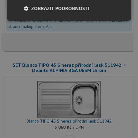
ZOBRAZIT PODROBNOSTI
U tohoto dřezu je možné
vyvrtat otvor na baterii
dle přání
zákazníka. Umístění otvoru můžete specifikovat v dalším kroku na
Nezbytně
Výkonové
Soubory
nutné
soubory
cílení
stránce nákupního košíku.
soubory
Funkční soubory
Nezařazené
soubory
SET Blanco TIPO 45 S nerez přírodní lesk 511942 +
Deante ALPINIA BGA 063M chrom
Nezbytně nutné soubory
Výkonové soubory
Soubory cílení
Funkční soubory
Blanco TIPO 45 S nerez přírodní lesk 511942
Nezařazené soubory
3 060
Kč
s DPH
Nezbytně nutné soubory cookie umožňují základní
funkce webových stránek, jako je přihlášení