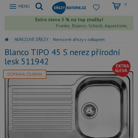
0
Zobrazit
MENU
nabidku
Extra sleva 5 % na top značky!
Franke, Blanco, Schock, Aquastone, Teka, H
NEREZOVÉ DŘEZY
Nerezové dřezy s odkapem
Blanco TIPO 45 S nerez přírodní
lesk 511942
DOPRAVA ZDARMA