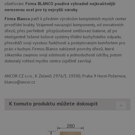
oc
ošetřování.
Firma BLANCO používá výhradně nejkvalitnější
přiřazením
os
náhodně
a 
nerezovou ocel pro ty nejvyšší nároky.
vygenerovaného
kte
čísla jako
jej
Firma Blanco
patří k předním výrobcům kompletních mycích center
identifikátoru
pre
prvotřídní kvality. Vzájemně navazující komponenty, od inovativních
klienta. Je
bu
součástí
bu
dřezů, přes perfektně přizpůsobené směšovací baterie, až po
každého
sez
inteligentně řešené košové systémy třídění kuchyňského odpadu,
požadavku na
re
stránku na webu
přesvědčí svojí vysokou funkčností a poskytovaným komfortem pro
a slouží k
__Secure-YNID
.youtube.com
6 měsíců
práci v kuchyni. Firmou Blanco nabízené povrchy dřezů, které
výpočtu údajů o
návštěvnících,
zákazníka zaujmou svojí odolností a jednoduchostí údržby, potom
IDE
1 rok
Te
Google LLC
relacích a
co
.doubleclick.net
dokonalý vzhled mycího centra úspěšně završují.
kampaních pro
na
analytické
sp
přehledy webů.
Dou
ANCOR CZ s.r.o., K Zelenči 2976/3, 19300, Praha 9 Horní Počernice,
pr
_ga_9T91YFLEPX
.drezy-
1 rok
Tento soubor
in
blanco@ancor.cz
baterie.cz
1
cookie používá
tom
měsíc
Google Analytics
ko
k zachování
uži
stavu relace.
we
a j
K tomuto produktu můžete dokoupit
rek
ko
uži
vid
ná
uv
we