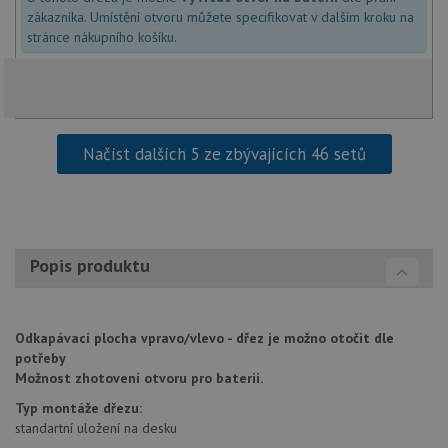
založe
zákazníka. Umístění otvoru můžete specifikovat v dalším kroku na
trvání
AWSA
stránce nákupního košíku.
(ALB).
sid
.drezy-baterie.cz
4 týdny 2
Toto j
dny
běžný 
soubor
ale po
naleze
soubor
Načíst dalších 5 ze zbývajících 46 setů
relace
pravd
použit
správu
relace.
CookieScriptConsent
5 měsíců
Tento 
CookieScript
4 týdny
cookie
Popis produktu
www.drezy-
služba
baterie.cz
Script
zapam
předvo
souhla
Odkapávací plocha vpravo/vlevo - dřez je možno otočit dle
soubor
potřeby
návště
nutné,
Možnost zhotovení otvoru pro baterii.
banner
Cookie
Typ montáže dřezu:
Script
standartní uložení na desku
fungov
správn