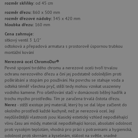
rozměr skříňky:
od 45 cm
AUTORIZACE
www.drezy-
Zavřením
baterie.cz
prohlížeče
rozměr dřezu:
860 x 500 mm
rozměr dřezové nádoby:
345 x 420 mm
hloubka dřezu:
160 mm
Cena zahrnuje:
sítkový ventil 3 1/2"
odtoková a přepadová armatura s prostorově úspornou trubkou
Poskytovatel
montážní kování
Název
Vyprší
Popis
/
Doména
Poskytovatel
/
Nerezová ocel ChromoDur®
Název
Vyprší
Po
_ga
1 rok
Tento název
Google LLC
Doména
Pevné spojení tvrdého chromu a nerezové oceli tvoří trvalou
1
souboru cookie
.drezy-
měsíc
je spojen s
baterie.cz
ochranu nerezového dřezu a činí jej podstatně odolnějším proti
VISITOR_PRIVACY_METADATA
6 měsíců
Te
YouTube
Google
coo
.youtube.com
poškrábání a stopám po používání. Na povrchu se stahuje voda a
Universal
uk
Analytics - což je
odtéká téměř všechna pryč, stěží tedy mohou vznikat usazeniny
so
významná
uži
vodního kamene. Pro ošetřování stačí v domácnosti běžný hadřík a
aktualizace
vo
trochu mycího prostředku. Tím je zaručena trvalá čistota dřezu.
běžněji
pro
používané
int
Nerez
- stěží existuje jiný materiál, který by se dal lépe začlenit do
analytické
we
okolního prostředí každé kuchyně, než je nerezová ocel. Její
služby Google.
Za
Tento soubor
nejdůležitější vlastnosti jsou: klasický estetický vzhled nepodléhající
úd
cookie se
so
vlivu času ani módy, materiál nepodléhající korozi, absolutní odolnost
používá k
náv
rozlišení
proti vysokým teplotám, vhodná pro práci s potravinami a hygienická,
rů
jedinečných
zá
odolnost proti skvrnám a kyselinám, stálost na světle, snadné
uživatelů