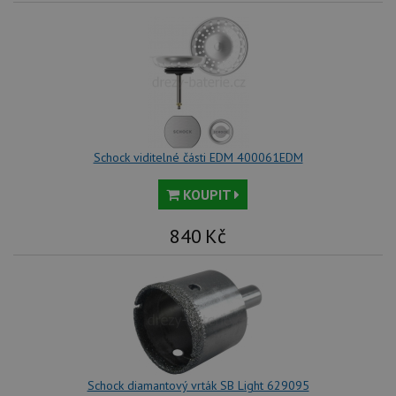
Schock viditelné části EDM 400061EDM
KOUPIT
840
Kč
Schock diamantový vrták SB Light 629095