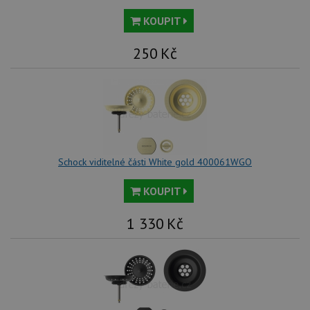
KOUPIT
250
Kč
Schock viditelné části White gold 400061WGO
KOUPIT
1 330
Kč