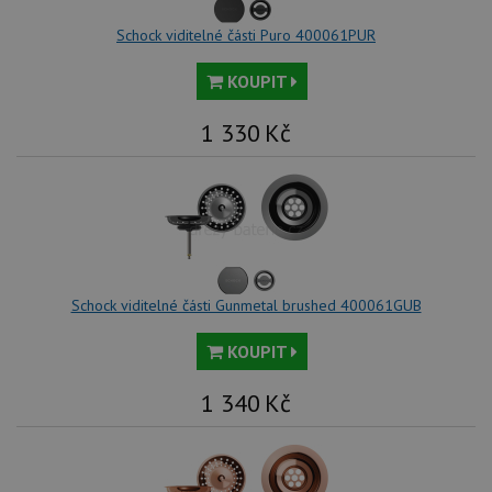
Schock viditelné části Puro 400061PUR
KOUPIT
1 330
Kč
Schock viditelné části Gunmetal brushed 400061GUB
KOUPIT
1 340
Kč