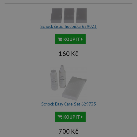
Schock čistící houbička 629023
KOUPIT
160
Kč
Schock Easy Care Set 629735
KOUPIT
700
Kč