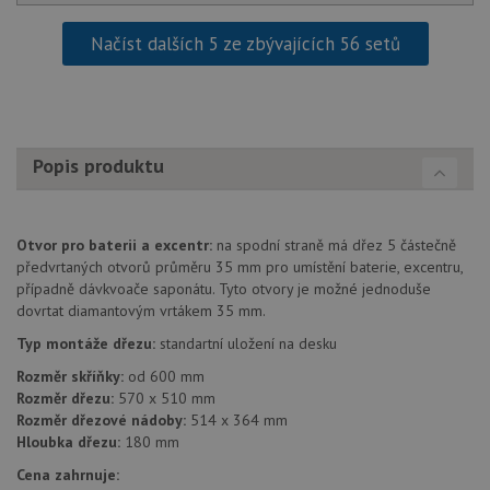
Načíst dalších 5 ze zbývajících 56 setů
Popis produktu
Otvor pro baterii a excentr:
na spodní straně má dřez 5 částečně
předvrtaných otvorů průměru 35 mm pro umístění baterie, excentru,
případně dávkvoače saponátu. Tyto otvory je možné jednoduše
dovrtat diamantovým vrtákem 35 mm.
Typ montáže dřezu:
standartní uložení na desku
Rozměr skříňky:
od 600 mm
Rozměr dřezu:
570 x 510 mm
Rozměr dřezové nádoby:
514 x 364 mm
Hloubka dřezu:
180 mm
Cena zahrnuje: