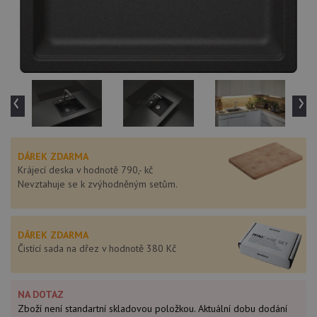
‹
›
DÁREK ZDARMA
Krájecí deska v hodnotě 790,- kč
Nevztahuje se k zvýhodněným setům.
DÁREK ZDARMA
Čistící sada na dřez v hodnotě 380 Kč
NA DOTAZ
Zboží není standartní skladovou položkou. Aktuální dobu dodání