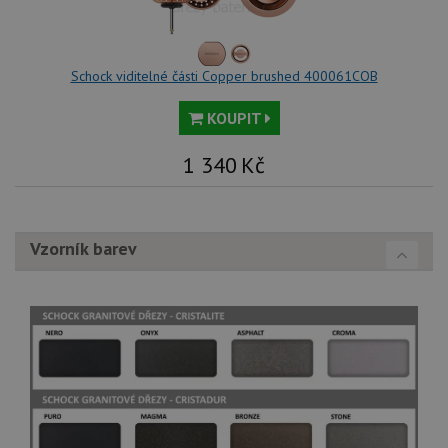
Schock viditelné části Copper brushed 400061COB
KOUPIT
1 340
Kč
Vzorník barev