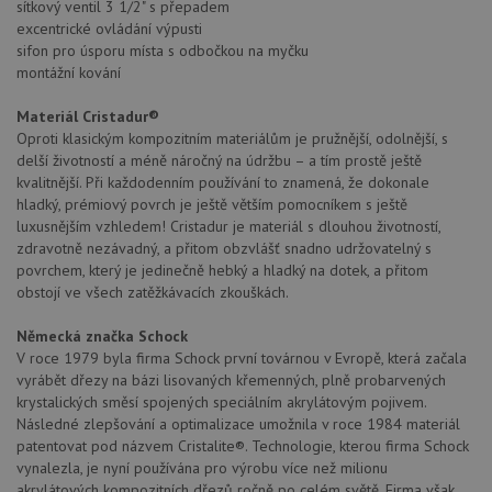
sítkový ventil 3 1/2" s přepadem
excentrické ovládání výpusti
sifon pro úsporu místa s odbočkou na myčku
montážní kování
Materiál Cristadur®
Oproti klasickým kompozitním materiálům je pružnější, odolnější, s
delší životností a méně náročný na údržbu – a tím prostě ještě
kvalitnější. Při každodenním používání to znamená, že dokonale
hladký, prémiový povrch je ještě větším pomocníkem s ještě
luxusnějším vzhledem! Cristadur je materiál s dlouhou životností,
zdravotně nezávadný, a přitom obzvlášť snadno udržovatelný s
povrchem, který je jedinečně hebký a hladký na dotek, a přitom
obstojí ve všech zatěžkávacích zkouškách.
Německá značka Schock
V roce 1979 byla firma Schock první továrnou v Evropě, která začala
vyrábět dřezy na bázi lisovaných křemenných, plně probarvených
krystalických směsí spojených speciálním akrylátovým pojivem.
Následné zlepšování a optimalizace umožnila v roce 1984 materiál
patentovat pod názvem Cristalite®. Technologie, kterou firma Schock
vynalezla, je nyní používána pro výrobu více než milionu
akrylátových kompozitních dřezů ročně po celém světě. Firma však