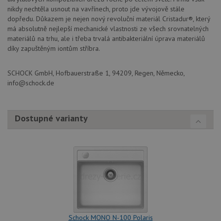
nikdy nechtěla usnout na vavřínech, proto jde vývojově stále
dopředu. Důkazem je nejen nový revoluční materiál Cristadur®, který
má absolutně nejlepší mechanické vlastnosti ze všech srovnatelných
materiálů na trhu, ale i třeba trvalá antibakteriální úprava materiálů
díky zapuštěným iontům stříbra.
SCHOCK GmbH, Hofbauerstraße 1, 94209, Regen, Německo,
info@schock.de
Dostupné varianty
Schock MONO N-100 Polaris