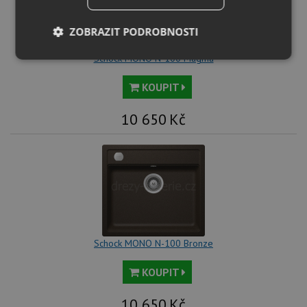
ZOBRAZIT PODROBNOSTI
Schock MONO N-100 Magma
Nezbytně
Výkonové
Soubory
nutné
soubory
cílení
soubory
KOUPIT
10 650
Kč
Funkční soubory
Nezařazené
soubory
Schock MONO N-100 Bronze
Nezbytně nutné soubory
Výkonové soubory
Soubory cílení
Funkční soubory
KOUPIT
Nezařazené soubory
10 650
Kč