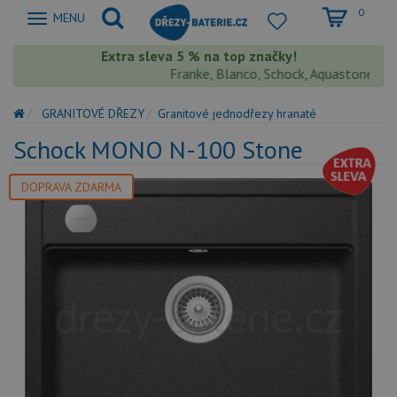
0
Zobrazit
MENU
nabidku
Extra sleva 5 % na top značky!
Franke, Blanco, Schock, Aquastone, Teka, H
GRANITOVÉ DŘEZY
Granitové jednodřezy hranaté
Schock MONO N-100 Stone
DOPRAVA ZDARMA