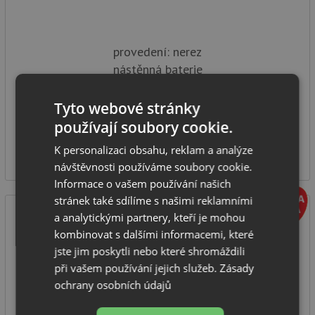
provedení: nerez
nástěnná baterie
rozteč: 150 mm
typ: tlaková
Tyto webové stránky
používají soubory cookie.
IHNED K ODESLÁNÍ
1 360
K personalizaci obsahu, reklam a analýze
Kč
návštěvnosti používáme soubory cookie.
Informace o vašem používání našich
stránek také sdílíme s našimi reklamními
a analytickými partnery, kteří je mohou
kombinovat s dalšími informacemi, které
jste jim poskytli nebo které shromáždili
při vašem používání jejich služeb.
Zásady
ochrany osobních údajů
Deante Držák sprchové hlavice ANEMON ANS N21U