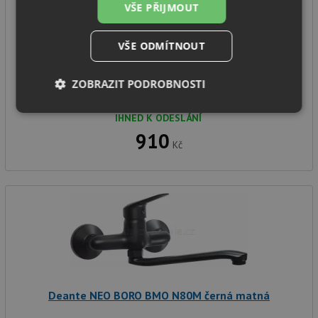
VŠE PŘIJMOUT
černá
VŠE ODMÍTNOUT
Držák sprchové hlavice
Série: Anemon
ZOBRAZIT PODROBNOSTI
Provedení: černá
Nezbytně
Výkonové
Soubory
IHNED K ODESLÁNÍ
nutné
soubory
cílení
910
soubory
Kč
Funkční soubory
Nezařazené
soubory
Deante NEO BORO BMO N80M černá matná
Nezbytně nutné soubory
Výkonové soubory