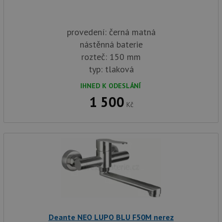
provedení: černá matná
nástěnná baterie
rozteč: 150 mm
typ: tlaková
IHNED K ODESLÁNÍ
1 500
Kč
Deante NEO LUPO BLU F50M nerez