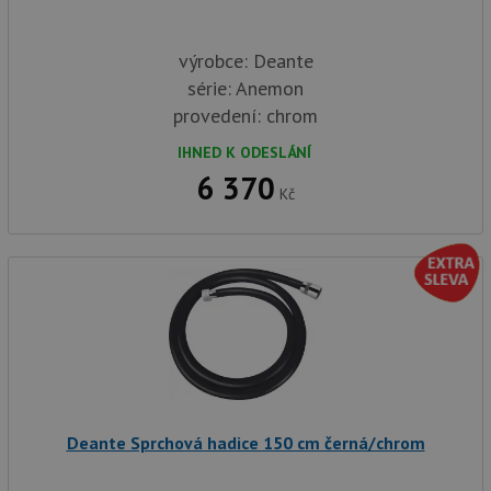
VISITOR_INFO1_LIVE
6 měsíců
Te
Google LLC
co
.youtube.com
na
výrobce: Deante
Yo
sl
série: Anemon
uži
př
provedení: chrom
vi
vl
IHNED K ODESLÁNÍ
we
tak
6 370
ná
Kč
we
no
sta
roz
Yo
Deante Sprchová hadice 150 cm černá/chrom