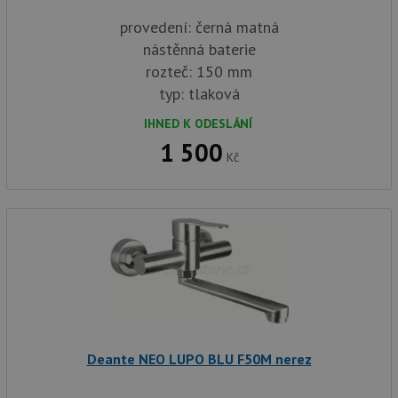
provedení: černá matná
nástěnná baterie
rozteč: 150 mm
typ: tlaková
IHNED K ODESLÁNÍ
1 500
Kč
Deante NEO LUPO BLU F50M nerez