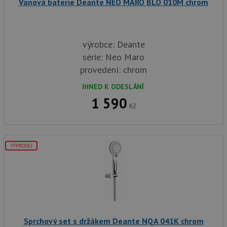
Vanová baterie Deante NEO MARO BLO 010M chrom
výrobce: Deante
série: Neo Maro
provedení: chrom
IHNED K ODESLÁNÍ
1 590
Kč
VÝPRODEJ
Sprchový set s držákem Deante NQA 041K chrom