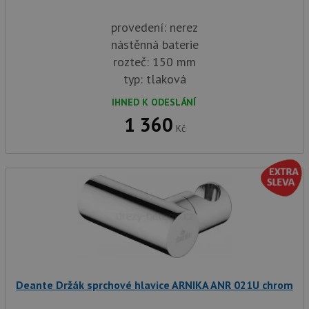
provedení: nerez
nástěnná baterie
rozteč: 150 mm
typ: tlaková
IHNED K ODESLÁNÍ
1 360
Kč
Deante Držák sprchové hlavice ARNIKA ANR 021U chrom