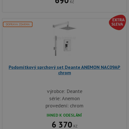
690
sl
Kč
uži
př
vi
vl
we
DOPRAVA ZDARMA
tak
ná
we
no
sta
roz
Yo
Podomítkový sprchový set Deante ANEMON NAC09AP
chrom
výrobce: Deante
série: Anemon
provedení: chrom
IHNED K ODESLÁNÍ
6 370
Kč