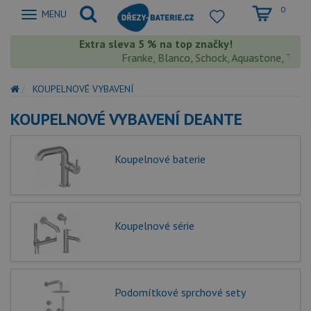
0
Zobrazit
MENU
nabidku
Extra sleva 5 % na top značky!
Franke, Blanco, Schock, Aquastone, Teka, He
KOUPELNOVÉ VYBAVENÍ
KOUPELNOVÉ VYBAVENÍ DEANTE
Koupelnové baterie
Koupelnové série
Podomítkové sprchové sety