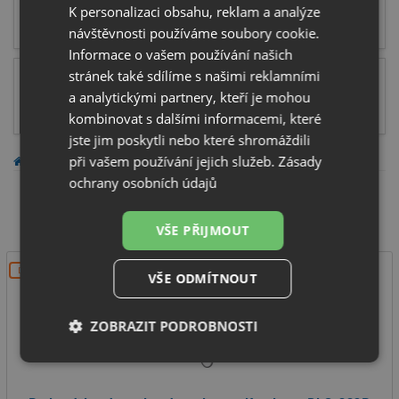
Závěsná WC
K personalizaci obsahu, reklam a analýze
návštěvnosti používáme soubory cookie.
Informace o vašem používání našich
stránek také sdílíme s našimi reklamními
Závěsné WC sety
a analytickými partnery, kteří je mohou
kombinovat s dalšími informacemi, které
jste jim poskytli nebo které shromáždili
při vašem používání jejich služeb.
Zásady
KOUPELNOVÉ VYBAVENÍ
KOUPELNOVÉ VYBAVENÍ
ochrany osobních údajů
Zobrazit filtry
VŠE PŘIJMOUT
DOPRAVA ZDARMA
VŠE ODMÍTNOUT
ZOBRAZIT PODROBNOSTI
Nezbytně
Výkonové
Soubory
nutné
soubory
cílení
soubory