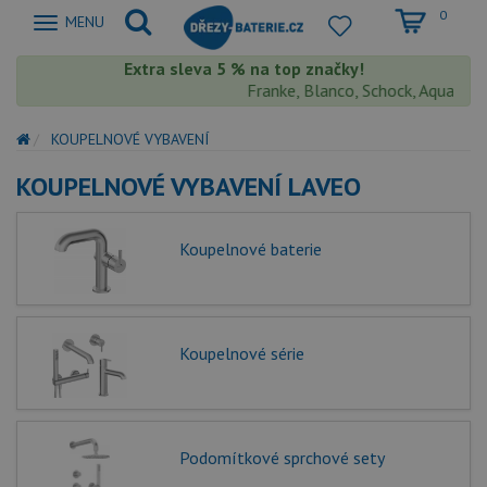
0
Zobrazit
MENU
nabidku
Extra sleva 5 % na top značky!
Franke, Blanco, Schock, Aquastone
KOUPELNOVÉ VYBAVENÍ
KOUPELNOVÉ VYBAVENÍ LAVEO
Koupelnové baterie
Koupelnové série
Podomítkové sprchové sety