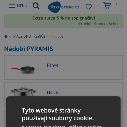
0
Zobrazit
MENU
nabidku
Extra sleva 5 % na top značky!
Franke, Blanco, Schock, A
MALÉ SPOTŘEBIČE
Nádobí
Nádobí PYRAMIS
Pánve
Hrnce
Tyto webové stránky
používají soubory cookie.
Tlakové hrnce