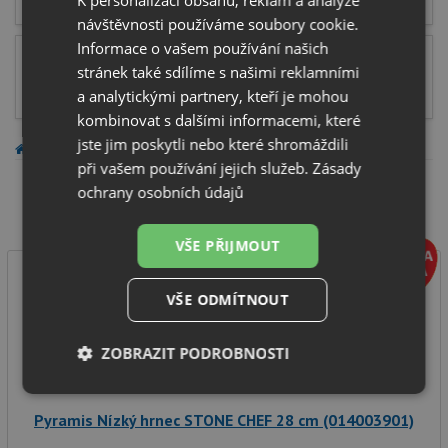
K personalizaci obsahu, reklam a analýze
návštěvnosti používáme soubory cookie.
Informace o vašem používání našich
Sady nádobí
stránek také sdílíme s našimi reklamními
a analytickými partnery, kteří je mohou
kombinovat s dalšími informacemi, které
jste jim poskytli nebo které shromáždili
MALÉ SPOTŘEBIČE
Nádobí
při vašem používání jejich služeb.
Zásady
Zobrazit filtry
ochrany osobních údajů
VŠE PŘIJMOUT
VŠE ODMÍTNOUT
ZOBRAZIT PODROBNOSTI
Nezbytně
Výkonové
Soubory
nutné
soubory
cílení
Pyramis Nízký hrnec STONE CHEF 28 cm (014003901)
soubory