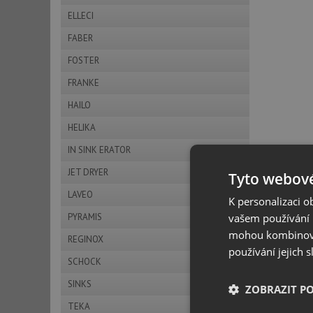
ELLECI
FABER
FOSTER
FRANKE
HAILO
HELIKA
IN SINK ERATOR
JET DRYER
Tyto webové
LAVEO
K personalizaci 
vašem používání n
PYRAMIS
mohou kombinovat
REGINOX
používání jejich 
SCHOCK
SINKS
ZOBRAZIT P
TEKA