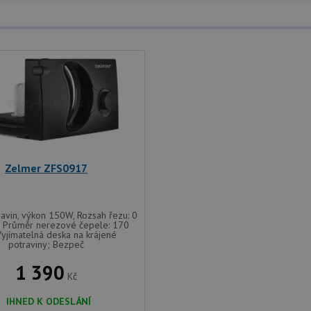
Zelmer ZFS0917
ravin, výkon 150W, Rozsah řezu: 0
 Průměr nerezové čepele: 170
yjímatelná deska na krájené
potraviny; Bezpeč
1 390
Kč
IHNED K ODESLÁNÍ