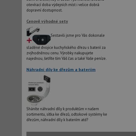
sid
otevírací doba výdejních míst i velice dobrá
dopravní dostupnost.
test_cookie
Cenově výhodné sety
Sestavili jsme pro Vás dokonale
YSC
sladěné dvojice kuchyňského dřezu s baterií za
_gcl_au
zvýhodněnou cenu. Výrobky nakupujete
najednou, šetříte tím Váš čas a také Vaše peníze.
Náhradní díly ke dřezům a bateriím
__Secure-ROLLOU
VISITOR_INFO1_LIV
Sháníte náhradní díly k produktům v našem
sortimentu, sítka ke dřezů, odtokové systémy ke
dřezům, náhradní díly k bateriím atd?