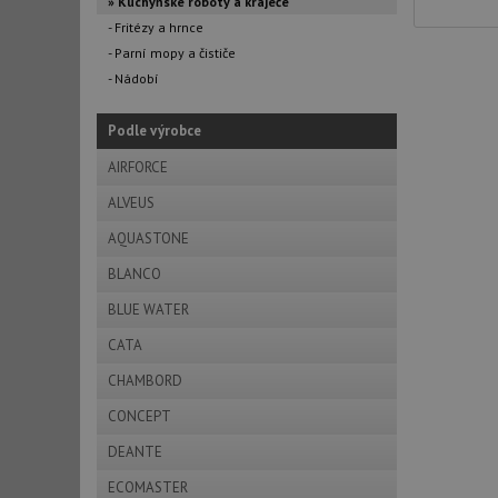
» Kuchyňské roboty a kráječe
- Fritézy a hrnce
- Parní mopy a čističe
- Nádobí
Podle výrobce
AIRFORCE
ALVEUS
AQUASTONE
BLANCO
BLUE WATER
CATA
CHAMBORD
CONCEPT
DEANTE
ECOMASTER