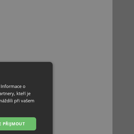
 Informace o
tnery, kteří je
máždili při vašem
E PŘIJMOUT