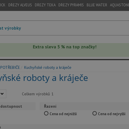
OCK
DŘEZY ALVEUS
DŘEZY TEKA
DŘEZY PYRAMIS
BLUE WATER
AQUASTON
Extra sleva 5 % na top značky!
SPOTŘEBIČE
Kuchyňské roboty a kráječe
ňské roboty a kráječe
Celkem výrobků
1
 dostupnost
Řazení
Cena od nejnižší
Cena od nejvyšší
a