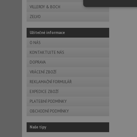
VILLEROY & BOCH
Nezbytně nutn
soubory
ZELVO
Užitečné informace
O NÁS
KONTAKTUJTE NÁS
Nezbytně nutn
DOPRAVA
Nezbytně nutné soubo
VRÁCENÍ ZBOŽÍ
stránky nelze bez ne
REKLAMAČNÍ FORMULÁŘ
Název
EXPEDICE ZBOŽÍ
udid
PLATEBNÍ PODMÍNKY
OBCHODNÍ PODMÍNKY
AWSALBCORS
Naše tipy
sid