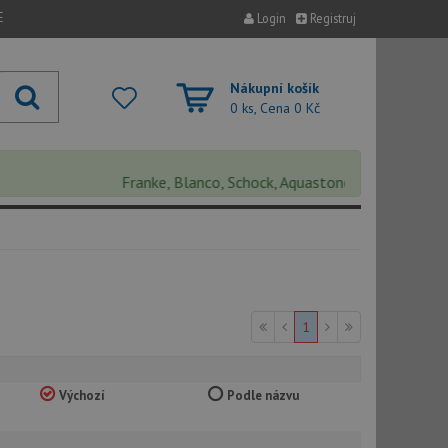
E
Login
Registruj
Nákupní košík
0 ks, Cena
0 Kč
Franke, Blanco, Schock, Aquastone, Teka, Helika, Dea
1
Výchozí
Podle názvu