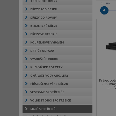
TECHNICKÉ DŘEZY
0 - 1390
DŘEZY POD DESKU
DŘEZY DO ROVINY
KERAMICKÉ DŘEZY
DŘEZOVÉ BATERIE
KOUPELNOVÉ VYBAVENÍ
DRTIČE ODPADU
VYSOUŠEČE RUKOU
KUCHYŇSKÉ SORTERY
OHŘÍVAČE VODY A BOJLERY
Kráječ pot
- 15 mm;
PŘÍSLUŠENSTVÍ KE DŘEZU
mm; V
VESTAVNÉ SPOTŘEBIČE
VOLNĚ STOJÍCÍ SPOTŘEBIČE
MALÉ SPOTŘEBIČE