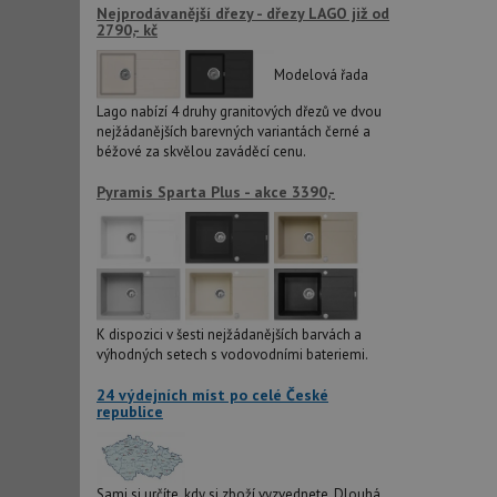
Nejprodávanější dřezy - dřezy LAGO již od
2790,- kč
CookieScriptConse
Modelová řada
Lago nabízí 4 druhy granitových dřezů ve dvou
nejžádanějších barevných variantách černé a
AUTORIZACE
béžové za skvělou zaváděcí cenu.
Pyramis Sparta Plus - akce 3390,-
Název
Název
_ga
VISITOR_PRIVACY_
K dispozici v šesti nejžádanějších barvách a
výhodných setech s vodovodními bateriemi.
_ga_9T91YFLEPX
__Secure-YNID
24 výdejních míst po celé České
republice
IDE
Sami si určíte, kdy si zboží vyzvednete. Dlouhá