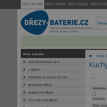
DŘEZY BATERIE
DŘEZY FRANKE
DŘEZY BLANCO
DŘEZY SCH
Naše nabídka
MALÉ 
Kuchy
CENOVĚ VÝHODNÉ SETY
2. JAKOST
VÝPRODEJ SE SLEVOU AŽ 70%
NEREZOVÉ DŘEZY
Skladová
GRANITOVÉ DŘEZY
Skladem
TECTONITOVÉ DŘEZY
Vaše cen