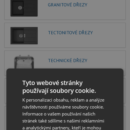
GRANITOVÉ DŘEZY
TECTONITOVÉ DŘEZY
TECHNICKÉ DŘEZY
Tyto webové stránky
DŘEZY POD DESKU
používají soubory cookie.
K personalizaci obsahu, reklam a analýze
návštěvnosti používáme soubory cookie.
Informace o vašem používání našich
DŘEZY DO ROVINY
stránek také sdílíme s našimi reklamními
a analytickými partnery, kteří je mohou