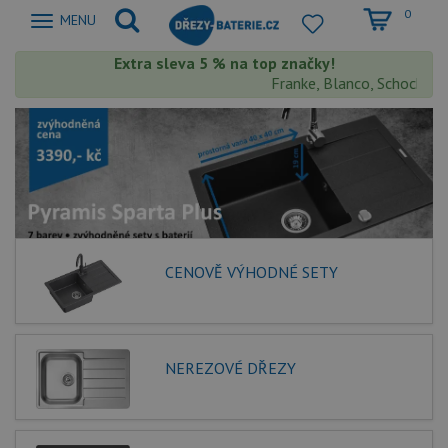
0
Zobrazit
MENU
nabidku
Extra sleva 5 % na top značky!
Franke, Blanco, Schock, Aqu
CENOVĚ VÝHODNÉ SETY
NEREZOVÉ DŘEZY