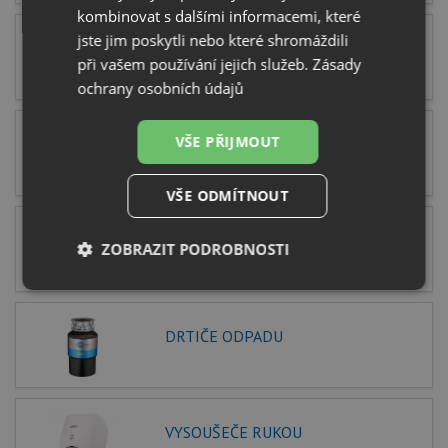
kombinovat s dalšími informacemi, které
jste jim poskytli nebo které shromáždili
KERAMICKÉ DŘEZY
při vašem používání jejich služeb.
Zásady
ochrany osobních údajů
VŠE PŘIJMOUT
DŘEZOVÉ BATERIE
VŠE ODMÍTNOUT
KOUPELNOVÉ VYBAVENÍ
ZOBRAZIT PODROBNOSTI
Nezbytně
Výkonové
Soubory
nutné
soubory
cílení
soubory
DRTIČE ODPADU
Funkční soubory
Nezařazené
soubory
VYSOUŠEČE RUKOU