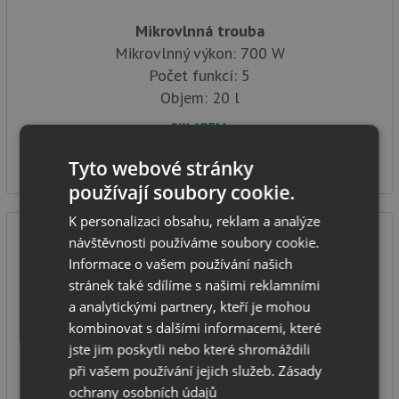
Mikrovlnná trouba
Mikrovlnný výkon: 700 W
Počet funkcí: 5
Objem: 20 l
SKLADEM
2 499
Kč
Tyto webové stránky
používají soubory cookie.
K personalizaci obsahu, reklam a analýze
návštěvnosti používáme soubory cookie.
Informace o vašem používání našich
stránek také sdílíme s našimi reklamními
a analytickými partnery, kteří je mohou
kombinovat s dalšími informacemi, které
jste jim poskytli nebo které shromáždili
Concept MT4420wh
při vašem používání jejich služeb.
Zásady
ochrany osobních údajů