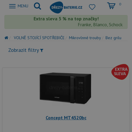
0
Zobrazit
MENU
nabidku
Extra sleva 5 % na top značky!
Franke, Blanco, Schock, Aqua
VOLNĚ STOJÍCÍ SPOTŘEBIČE
Mikrovlnné trouby
Bez grilu
Zobrazit filtry
Concept MT4520bc