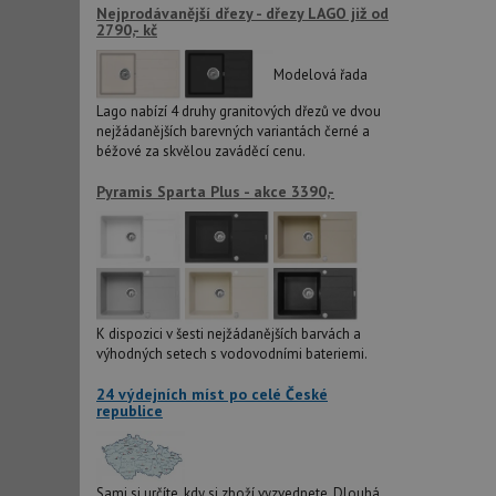
Nejprodávanější dřezy - dřezy LAGO již od
2790,- kč
CookieScriptConse
Modelová řada
Lago nabízí 4 druhy granitových dřezů ve dvou
nejžádanějších barevných variantách černé a
AUTORIZACE
béžové za skvělou zaváděcí cenu.
Pyramis Sparta Plus - akce 3390,-
Název
Název
_ga
VISITOR_PRIVACY_
K dispozici v šesti nejžádanějších barvách a
výhodných setech s vodovodními bateriemi.
_ga_9T91YFLEPX
__Secure-YNID
24 výdejních míst po celé České
republice
IDE
Sami si určíte, kdy si zboží vyzvednete. Dlouhá