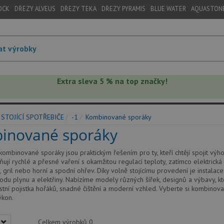
OCK
DŘEZY ALVEUS
DŘEZY TEKA
DŘEZY PYRAMIS
BLUE WATER
AQUASTON
Extra sleva 5 % na top značky!
STOJÍCÍ SPOTŘEBIČE
-1
Kombinované sporáky
inované sporáky
í kombinované sporáky jsou praktickým řešením pro ty, kteří chtějí spojit v
ují rychlé a přesné vaření s okamžitou regulací teploty, zatímco elektrick
 gril nebo horní a spodní ohřev. Díky volně stojícímu provedení je instala
ívodu plynu a elektřiny. Nabízíme modely různých šířek, designů a výbavy, k
tní pojistka hořáků, snadné čištění a moderní vzhled. Vyberte si kombinovaný
ýkon.
Celkem výrobků
0