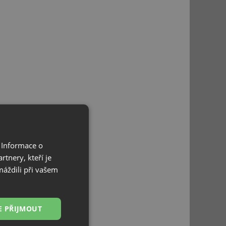
 Informace o
tnery, kteří je
máždili při vašem
E PŘIJMOUT