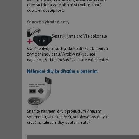
sid
otevírací doba výdejních míst i velice dobrá
dopravní dostupnost.
test_cookie
Cenově výhodné sety
Sestavili jsme pro Vás dokonale
YSC
sladěné dvojice kuchyňského dřezu s baterií za
_gcl_au
zvýhodněnou cenu. Výrobky nakupujete
najednou, šetříte tím Váš čas a také Vaše peníze.
Náhradní díly ke dřezům a bateriím
__Secure-ROLLOU
VISITOR_INFO1_LIV
Sháníte náhradní díly k produktům v našem
sortimentu, sítka ke dřezů, odtokové systémy ke
dřezům, náhradní díly k bateriím atd?