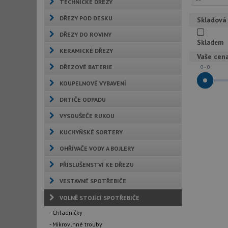
TECHNICKÉ DŘEZY
DŘEZY POD DESKU
Skladová
DŘEZY DO ROVINY
Skladem
KERAMICKÉ DŘEZY
Vaše cen
DŘEZOVÉ BATERIE
0 - 0
KOUPELNOVÉ VYBAVENÍ
DRTIČE ODPADU
VYSOUŠEČE RUKOU
KUCHYŇSKÉ SORTERY
OHŘÍVAČE VODY A BOJLERY
PŘÍSLUŠENSTVÍ KE DŘEZU
VESTAVNÉ SPOTŘEBIČE
VOLNĚ STOJÍCÍ SPOTŘEBIČE
- Chladničky
- Mikrovlnné trouby