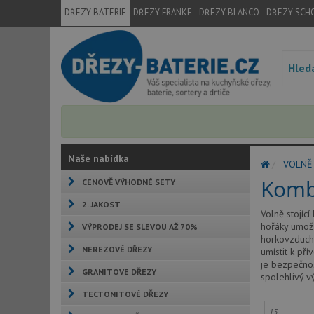
DŘEZY BATERIE
DŘEZY FRANKE
DŘEZY BLANCO
DŘEZY SCH
Naše nabídka
VOLNĚ 
Komb
CENOVĚ VÝHODNÉ SETY
2. JAKOST
Volně stojíc
hořáky umožň
VÝPRODEJ SE SLEVOU AŽ 70%
horkovzduch,
NEREZOVÉ DŘEZY
umístit k př
je bezpečnos
GRANITOVÉ DŘEZY
spolehlivý v
TECTONITOVÉ DŘEZY