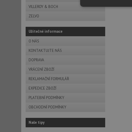
VILLEROY & BOCH
Nezbytně nutn
soubory
ZELVO
Užitečné informace
O NÁS
KONTAKTUJTE NÁS
Nezbytně nutn
DOPRAVA
Nezbytně nutné soubo
VRÁCENÍ ZBOŽÍ
stránky nelze bez ne
REKLAMAČNÍ FORMULÁŘ
Název
EXPEDICE ZBOŽÍ
udid
PLATEBNÍ PODMÍNKY
OBCHODNÍ PODMÍNKY
AWSALBCORS
Naše tipy
sid