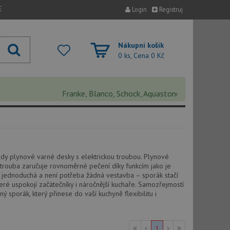
E
Login
Registruj
Nákupní košík
0 ks, Cena
0 Kč
Franke, Blanco, Schock, Aquastone, Teka, Helika, Dea
ýhody plynové varné desky s elektrickou troubou. Plynové
á trouba zaručuje rovnoměrné pečení díky funkcím jako je
ce jednoduchá a není potřeba žádná vestavba – sporák stačí
teré uspokojí začátečníky i náročnější kuchaře. Samozřejmostí
 sporák, který přinese do vaší kuchyně flexibilitu i
1