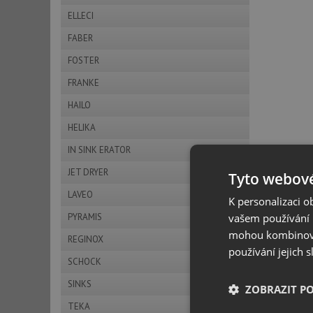
ELLECI
FABER
FOSTER
FRANKE
HAILO
HELIKA
IN SINK ERATOR
JET DRYER
Tyto webové
LAVEO
K personalizaci 
vašem používání n
PYRAMIS
mohou kombinovat
REGINOX
používání jejich 
SCHOCK
SINKS
ZOBRAZIT P
TEKA