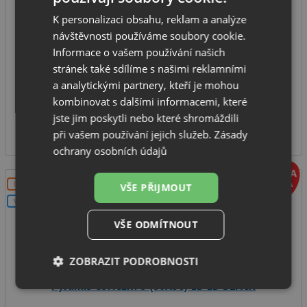
K personalizaci obsahu, reklam a analýze
spodní skříňka od: 500 mm
návštěvnosti používáme soubory cookie.
rozměr dřezu: 860 x 530 mm
Informace o vašem používání našich
hloubka dřezu: 200 mm
stránek také sdílíme s našimi reklamními
typ montáže: na desku
a analytickými partnery, kteří je mohou
kombinovat s dalšími informacemi, které
NA DOTAZ
jste jim poskytli nebo které shromáždili
13 990
Kč
při vašem používání jejich služeb.
Zásady
ochrany osobních údajů
DOPRAVA ZDARMA
VŠE PŘIJMOUT
V SETU
VŠE ODMÍTNOUT
ZOBRAZIT PODROBNOSTI
Pyramis CONCERTO (86X50) 1B 1D BLACK
Nezbytně
Výkonové
Soubory
nutné
soubory
cílení