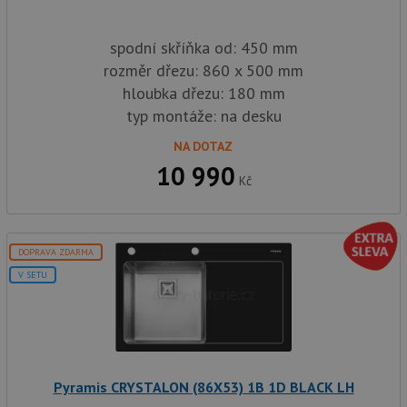
soubory
spodní skříňka od: 450 mm
rozměr dřezu: 860 x 500 mm
Funkční soubory
Nezařazené
hloubka dřezu: 180 mm
soubory
typ montáže: na desku
NA DOTAZ
10 990
Kč
Nezbytně nutné soubory
Výkonové soubory
Soubory cílení
Funkční soubory
DOPRAVA ZDARMA
Nezařazené soubory
V SETU
Nezbytně nutné soubory cookie umožňují základní
funkce webových stránek, jako je přihlášení
uživatele a správa účtu. Webové stránky nelze bez
nezbytně nutných souborů cookie správně používat.
Poskytovatel
/
Název
Vyprší
Popis
Pyramis CRYSTALON (86X53) 1B 1D BLACK LH
Doména