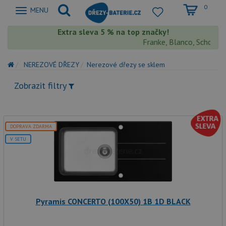
0
Zobrazit
MENU
nabidku
Extra sleva 5 % na top značky!
Franke, Blanco, Schock, A
NEREZOVÉ DŘEZY
Nerezové dřezy se sklem
Zobrazit filtry
DOPRAVA ZDARMA
V SETU
Pyramis CONCERTO (100X50) 1B 1D BLACK