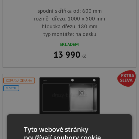
spodní skříňka od: 600 mm
rozměr dřezu: 1000 x 500 mm
hloubka dřezu: 180 mm
typ montáže: na desku
SKLADEM
13 990
Kč
DOPRAVA ZDARMA
V SETU
Pyramis CRYSTALON (86X53) 1B 1D BLACK RH
Tyto webové stránky
používají soubory cookie.