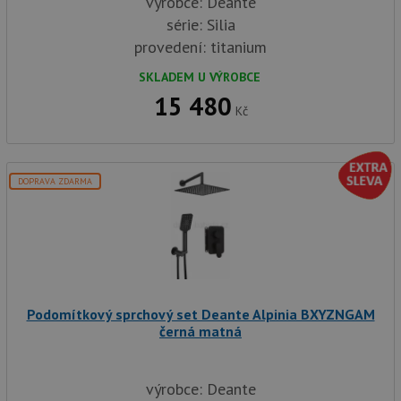
výrobce: Deante
série: Silia
provedení: titanium
SKLADEM U VÝROBCE
15 480
Kč
DOPRAVA ZDARMA
Podomítkový sprchový set Deante Alpinia BXYZNGAM
černá matná
výrobce: Deante