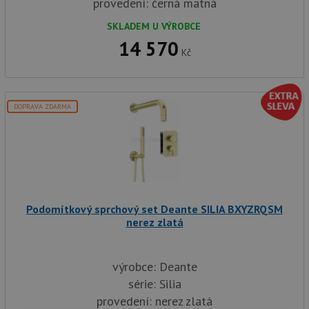
provedení: černá matná
SKLADEM U VÝROBCE
14 570
Kč
DOPRAVA ZDARMA
Podomítkový sprchový set Deante SILIA BXYZRQSM
nerez zlatá
výrobce: Deante
série: Silia
provedení: nerez zlatá