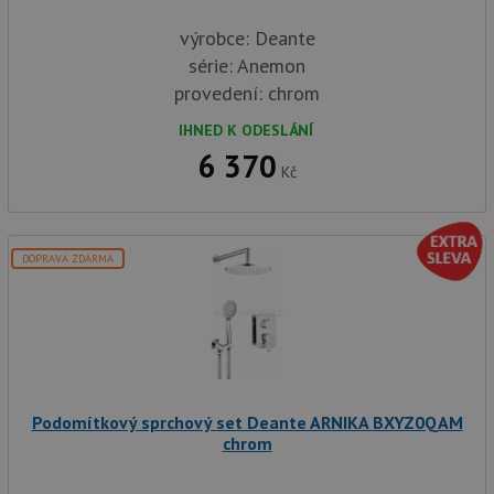
výrobce: Deante
série: Anemon
provedení: chrom
IHNED K ODESLÁNÍ
6 370
Kč
DOPRAVA ZDARMA
Podomítkový sprchový set Deante ARNIKA BXYZ0QAM
chrom