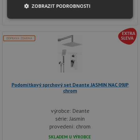
SKLADEM U VÝROBCE
ZOBRAZIT PODROBNOSTI
11 840
Kč
Nezbytně
Výkonové
Soubory
nutné
soubory
cílení
soubory
DOPRAVA ZDARMA
Funkční soubory
Nezařazené
soubory
Podomítkový sprchový set Deante JASMIN NAC 09JP
chrom
Nezbytně nutné soubory
Výkonové soubory
výrobce: Deante
Soubory cílení
Funkční soubory
série: Jasmin
Nezařazené soubory
provedení: chrom
Nezbytně nutné soubory cookie umožňují základní
SKLADEM U VÝROBCE
funkce webových stránek, jako je přihlášení