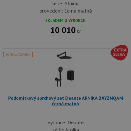
série: Alpinia
provedení: černá matná
SKLADEM U VÝROBCE
10 010
Kč
DOPRAVA ZDARMA
Podomítkový sprchový set Deante ARNIKA BXYZNQAM
černá matná
výrobce: Deante
série: Arnika