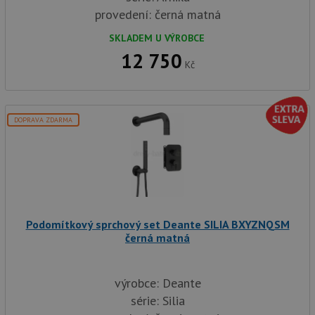
provedení: černá matná
SKLADEM U VÝROBCE
12 750
Kč
DOPRAVA ZDARMA
Podomítkový sprchový set Deante SILIA BXYZNQSM
černá matná
výrobce: Deante
série: Silia