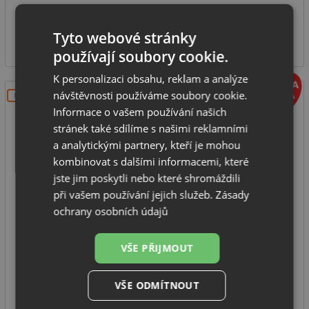
SKLADEM U VÝROBCE
17 300
Tyto webové stránky
Kč
používají soubory cookie.
K personalizaci obsahu, reklam a analýze
návštěvnosti používáme soubory cookie.
DOPRAVA ZDARMA
Informace o vašem používání našich
stránek také sdílíme s našimi reklamními
a analytickými partnery, kteří je mohou
kombinovat s dalšími informacemi, které
jste jim poskytli nebo které shromáždili
při vašem používání jejich služeb.
Zásady
Podomítkový sprchový set Deante ALPINIA BXYZZGAM
ochrany osobních údajů
zlatá
VŠE PŘIJMOUT
výrobce: Deante
série: Alpinia
VŠE ODMÍTNOUT
provedení: zlatá