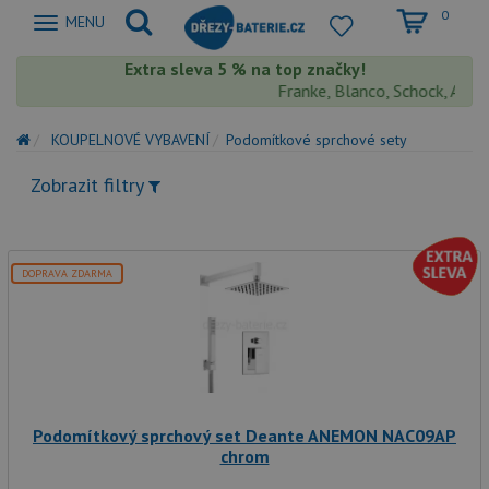
0
Zobrazit
MENU
nabidku
Extra sleva 5 % na top značky!
Franke, Blanco, Schock, Aquast
KOUPELNOVÉ VYBAVENÍ
Podomítkové sprchové sety
Zobrazit filtry
DOPRAVA ZDARMA
Podomítkový sprchový set Deante ANEMON NAC09AP
chrom