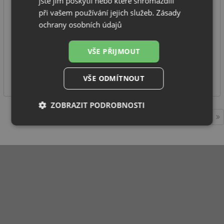
jste jim poskytli nebo které shromáždili
při vašem používání jejich služeb.
Zásady
výrobce: Laveo
ochrany osobních údajů
série: Kvadrato
provedení: chrom
VŠE PŘIJMOUT
IHNED K ODESLÁNÍ
4 990
VŠE ODMÍTNOUT
Kč
ZOBRAZIT PODROBNOSTI
1
Nezbytně
Výkonové
Soubory
nutné
soubory
cílení
soubory
Funkční soubory
Nezařazené
soubory