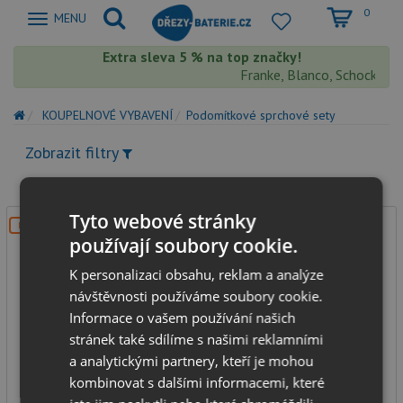
0
Zobrazit
MENU
nabidku
Extra sleva 5 % na top značky!
Franke, Blanco, Schock, Aqu
KOUPELNOVÉ VYBAVENÍ
Podomítkové sprchové sety
Zobrazit filtry
Tyto webové stránky
DOPRAVA ZDARMA
používají soubory cookie.
K personalizaci obsahu, reklam a analýze
návštěvnosti používáme soubory cookie.
Informace o vašem používání našich
stránek také sdílíme s našimi reklamními
Podomítkový sprchový set Laveo Kvadrato BLQ 002P
a analytickými partnery, kteří je mohou
chrom s baterií
kombinovat s dalšími informacemi, které