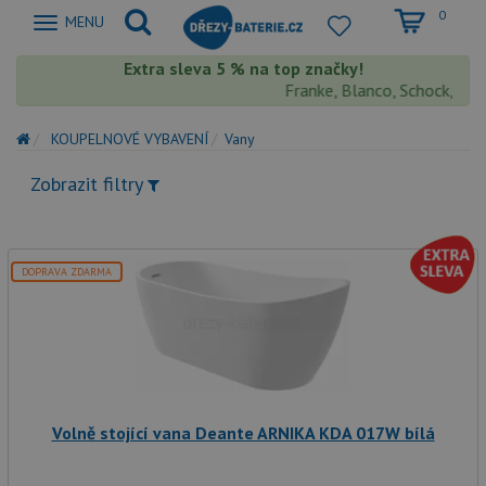
0
Zobrazit
MENU
nabidku
Extra sleva 5 % na top značky!
Franke, Blanco, Schock, Aquas
KOUPELNOVÉ VYBAVENÍ
Vany
Zobrazit filtry
DOPRAVA ZDARMA
Volně stojící vana Deante ARNIKA KDA 017W bílá