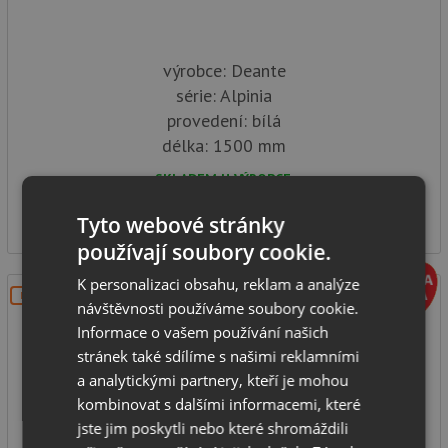
výrobce: Deante
série: Alpinia
provedení: bílá
délka: 1500 mm
SKLADEM U VÝROBCE
22 770
Kč
Tyto webové stránky
používají soubory cookie.
K personalizaci obsahu, reklam a analýze
DOPRAVA ZDARMA
návštěvnosti používáme soubory cookie.
Informace o vašem používání našich
stránek také sdílíme s našimi reklamními
a analytickými partnery, kteří je mohou
kombinovat s dalšími informacemi, které
jste jim poskytli nebo které shromáždili
Volně stojící vana Deante ALPINA KDU 017W bílá