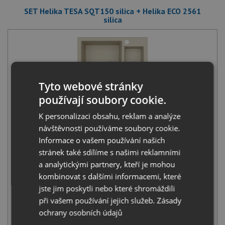
SET Helika TESA SQT150 silica + Helika ECO 2561
silica
Tyto webové stránky
používají soubory cookie.
Helika TESA SQT150 silica
4 190
s DPH
K personalizaci obsahu, reklam a analýze
návštěvnosti používáme soubory cookie.
+
Informace o vašem používání našich
stránek také sdílíme s našimi reklamními
a analytickými partnery, kteří je mohou
kombinovat s dalšími informacemi, které
jste jim poskytli nebo které shromáždili
při vašem používání jejich služeb.
Zásady
ochrany osobních údajů