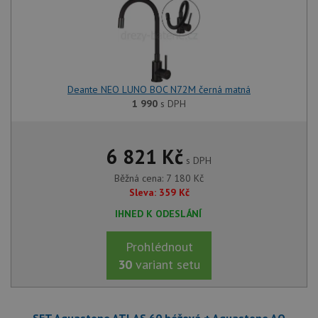
Deante NEO LUNO BOC N72M černá matná
1 990
s DPH
6 821
Kč
s DPH
Běžná cena:
7 180
Kč
Sleva:
359
Kč
IHNED K ODESLÁNÍ
Prohlédnout
30
variant setu
SET Aquastone ATLAS 60 béžová + Aquastone AQ