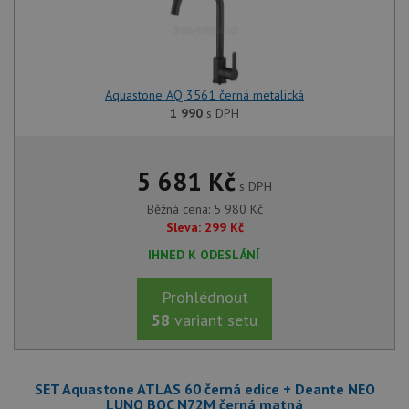
Aquastone AQ 3561 černá metalická
1 990
s DPH
5 681
Kč
s DPH
Běžná cena:
5 980
Kč
Sleva:
299
Kč
IHNED K ODESLÁNÍ
Prohlédnout
58
variant setu
SET Aquastone ATLAS 60 černá edice + Deante NEO
LUNO BOC N72M černá matná