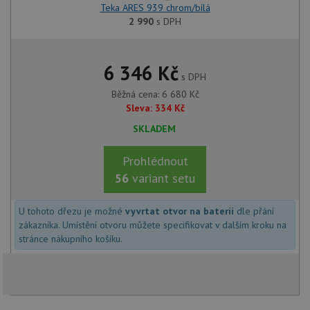
a j
Teka ARES 939 chrom/bílá
rek
ko
2 990
s DPH
uži
vid
ná
uv
6 346
Kč
we
s DPH
sid
.seznam.cz
4 týdny 2
Tot
Běžná cena:
6 680
Kč
dny
bě
Sleva:
334
Kč
so
ale
nal
SKLADEM
so
rel
pr
Prohlédnout
pou
56
variant setu
spr
rel
test_cookie
15 minut
Te
Google LLC
U tohoto dřezu je možné
vyvrtat otvor na baterii
dle přání
co
.doubleclick.net
zákazníka. Umístění otvoru můžete specifikovat v dalším kroku na
na
sp
stránce nákupního košíku.
Do
(kt
sp
Goo
zji
pro
ná