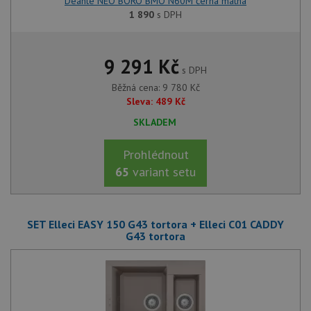
Deante NEO BORO BMO N60M černá matná
1 890
s DPH
9 291
Kč
s DPH
Běžná cena:
9 780
Kč
Sleva:
489
Kč
SKLADEM
Prohlédnout
65
variant setu
SET Elleci EASY 150 G43 tortora + Elleci C01 CADDY
G43 tortora