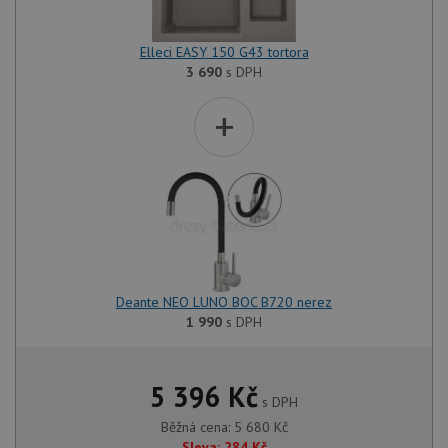
Elleci EASY 150 G43 tortora
3 690
s DPH
+
Deante NEO LUNO BOC B720 nerez
1 990
s DPH
5 396
Kč
s DPH
Běžná cena:
5 680
Kč
Sleva:
284
Kč