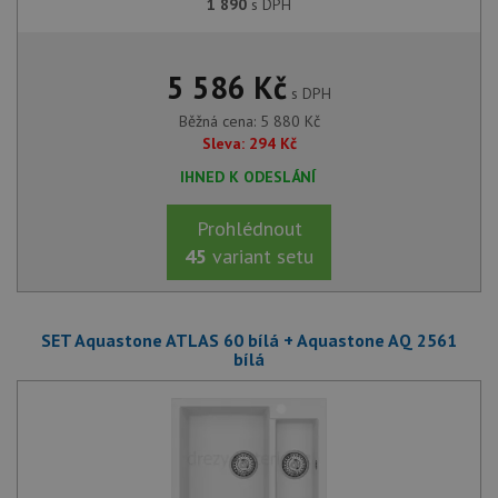
1 890
s DPH
5 586
Kč
s DPH
Běžná cena:
5 880
Kč
Sleva:
294
Kč
IHNED K ODESLÁNÍ
Prohlédnout
45
variant setu
SET Aquastone ATLAS 60 bílá + Aquastone AQ 2561
bílá