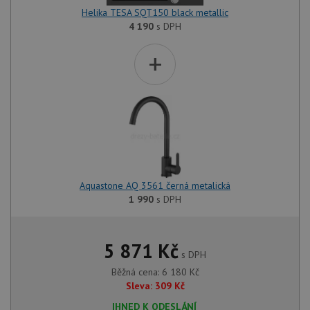
Helika TESA SQT150 black metallic
4 190
s DPH
+
Aquastone AQ 3561 černá metalická
1 990
s DPH
5 871
Kč
s DPH
Běžná cena:
6 180
Kč
Sleva:
309
Kč
IHNED K ODESLÁNÍ