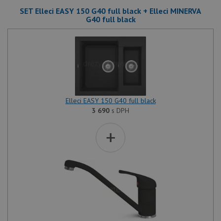
we
po
SET Elleci EASY 150 G40 full black + Elleci MINERVA
so
G40 full black
YSC
Zavřením
Te
Google LLC
prohlížeče
co
.youtube.com
na
Yo
sl
zo
vlo
_gcl_au
3 měsíce
Te
Google LLC
co
.drezy-
na
baterie.cz
Elleci EASY 150 G40 full black
sp
3 690
s DPH
Dou
pr
in
+
tom
ko
uži
we
a j
rek
ko
uži
vid
ná
uv
we