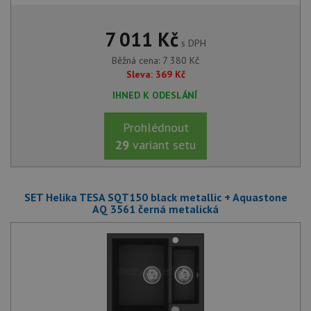
7 011
Kč
s DPH
Běžná cena:
7 380
Kč
Sleva:
369
Kč
IHNED K ODESLÁNÍ
Prohlédnout
29
variant setu
SET Helika TESA SQT150 black metallic + Aquastone
AQ 3561 černá metalická