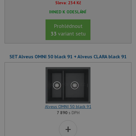
CORS 
Sleva:
234
Kč
aktuali
Chrom
IHNED K ODESLÁNÍ
vytvář
zásadách ochrany soukromí společnosti Google
soubor
lepivos
Prohlédnout
každou
funkcí 
33
variant setu
založe
trvání
AWSA
(ALB).
SET Alveus OMNI 50 black 91 + Alveus CLARA black 91
sid
.drezy-baterie.cz
4 týdny 2
Toto j
dny
běžný 
soubor
ale po
naleze
soubor
relace
pravd
použit
správu
relace.
Alveus OMNI 50 black 91
CookieScriptConsent
5 měsíců
Tento 
CookieScript
7 890
s DPH
4 týdny
cookie
www.drezy-
služba
baterie.cz
Script
+
zapam
předvo
souhla