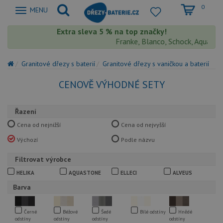
0
Zobrazit
MENU
nabidku
Extra sleva 5 % na top značky!
Franke, Blanco, Schock, Aquastone, 
Granitové dřezy s baterií
Granitové dřezy s vaničkou a baterií
CENOVĚ VÝHODNÉ SETY
Řazení
Cena od nejnižší
Cena od nejvyšší
Výchozí
Podle názvu
Filtrovat výrobce
HELIKA
AQUASTONE
ELLECI
ALVEUS
Barva
Černé
Béžové
Šedé
Bílé odstíny
Hnědé
odstíny
odstíny
odstíny
odstíny