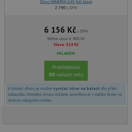
Elleci MINERVA G40 full black
__Secure-ROLLOUT_TOKEN
.youtube.com
6 měsíců
2 790
s DPH
VISITOR_INFO1_LIVE
6 měsíců
Te
Google LLC
co
.youtube.com
na
Yo
6 156
Kč
sl
s DPH
uži
př
Běžná cena:
6 480
Kč
vi
vl
Sleva:
324
Kč
we
tak
SKLADEM
ná
we
no
Prohlédnout
sta
roz
80
variant setu
Yo
U tohoto dřezu je možné
vyvrtat otvor na baterii
dle přání
zákazníka. Umístění otvoru můžete specifikovat v dalším kroku na
stránce nákupního košíku.