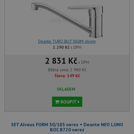
Funkční soubory
Nezařazené
soubory
Deante TUBO BUT 060M chrom
1 290
Kč
s DPH
Nezbytně nutné soubory
Výkonové soubory
2 831 Kč
Soubory cílení
Funkční soubory
s DPH
Nezařazené soubory
Běžná cena:
2 980
Kč
Sleva:
149
Kč
Nezbytně nutné soubory cookie umožňují základní
funkce webových stránek, jako je přihlášení
uživatele a správa účtu. Webové stránky nelze bez
SKLADEM
nezbytně nutných souborů cookie správně používat.
KOUPIT
Poskytovatel
/
Název
Vyprší
Popis
Doména
udid
.drezy-baterie.cz
4 týdny 2
Tento 
dny
použív
jedine
SET Alveus FORM 30/185 nerez + Deante NEO LUNO
identif
BOC B720 nerez
zařízen