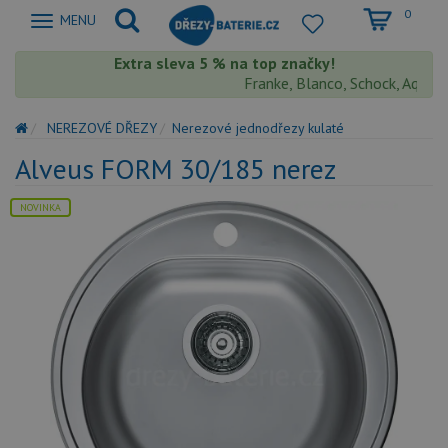
0
Zobrazit
MENU
nabidku
Extra sleva 5 % na top značky!
Franke, Blanco, Schock, Aquaston
NEREZOVÉ DŘEZY
Nerezové jednodřezy kulaté
Alveus FORM 30/185 nerez
NOVINKA