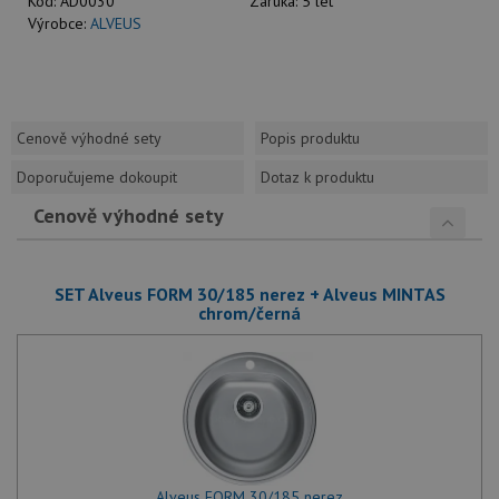
Kód:
AD0030
Záruka:
5 let
Výrobce:
ALVEUS
Cenově výhodné sety
Popis produktu
Doporučujeme dokoupit
Dotaz k produktu
Cenově výhodné sety
SET Alveus FORM 30/185 nerez + Alveus MINTAS
chrom/černá
Alveus FORM 30/185 nerez