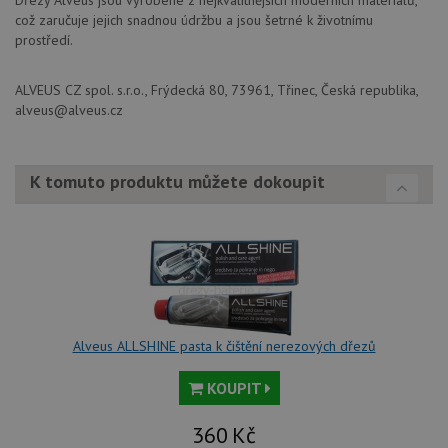
návštěvnících,
IDE
1 rok
Te
Google LLC
což zaručuje jejich snadnou údržbu a jsou šetrné k životnímu
relacích a
co
.doubleclick.net
prostředí.
kampaních pro
na
analytické
sp
přehledy webů.
Dou
pr
ALVEUS CZ spol. s.r.o., Frýdecká 80, 73961, Třinec, Česká republika,
_ga_9T91YFLEPX
.drezy-
1 rok
Tento soubor
in
alveus@alveus.cz
baterie.cz
1
cookie používá
tom
měsíc
Google Analytics
ko
k zachování
uži
stavu relace.
we
a j
K tomuto produktu můžete dokoupit
rek
ko
uži
vid
ná
uv
we
sid
.seznam.cz
4 týdny 2
Tot
dny
bě
so
ale
Alveus ALLSHINE pasta k čištění nerezových dřezů
nal
so
rel
KOUPIT
pr
pou
spr
360
Kč
rel