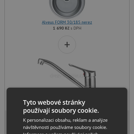
Alveus FORM 30/185 nerez
1 690
Kč
s DPH
+
Alveus RIVIERA X chrom
Tyto webové stránky
1 030
Kč
s DPH
používají soubory cookie.
2 584 Kč
s DPH
K personalizaci obsahu, reklam a analýze
Běžná cena:
2 720
Kč
návštěvnosti používáme soubory cookie.
Sleva:
136
Kč