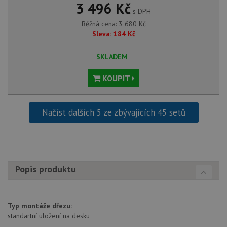
3 496 Kč
pravd
s DPH
použit
správu
Běžná cena:
3 680
Kč
relace.
Sleva:
184
Kč
CookieScriptConsent
5 měsíců
Tento 
CookieScript
4 týdny
cookie
www.drezy-
služba
baterie.cz
SKLADEM
Script
zapam
předvo
KOUPIT
souhla
soubor
návště
nutné,
Načíst dalších 5 ze zbývajících 45 setů
banner
Cookie
Script
fungov
správn
AUTORIZACE
www.drezy-
Zavřením
baterie.cz
prohlížeče
Popis produktu
Typ montáže dřezu:
standartní uložení na desku
Poskytovatel