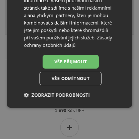
Informace o vašem používání našich
stránek také sdílíme s našimi reklamními
SKLADEM
a analytickými partnery, kteří je mohou
kombinovat s dalšími informacemi, které
KOUPIT
jste jim poskytli nebo které shromáždili
při vašem používání jejich služeb.
Zásady
ochrany osobních údajů
SET Alveus FORM 30/185 nerez + Deante TUBO BUT
060M chrom
VŠE PŘIJMOUT
VŠE ODMÍTNOUT
ZOBRAZIT PODROBNOSTI
Alveus FORM 30/185 nerez
Nezbytně
Výkonové
Soubory
1 690
Kč
s DPH
nutné
soubory
cílení
soubory
+