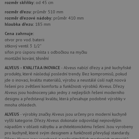
Název
Vyprší
Popis
rozměr skříňky:
od 45 cm
/
Doména
Poskytovatel
/
Název
Vyprší
Po
rozměr dřezu:
průměr 510 mm
_ga
1 rok
Tento název
Google LLC
Doména
1
souboru cookie
.drezy-
rozměr dřezové nádoby:
průměr 410 mm
měsíc
je spojen s
baterie.cz
VISITOR_PRIVACY_METADATA
6 měsíců
Te
YouTube
hloubka dřezu:
185 mm
Google
coo
.youtube.com
Universal
uk
Cena zahrnuje:
Analytics - což je
so
významná
otvor pro vod. baterii
uži
aktualizace
vo
sítkový ventil 3 1/2"
běžněji
pro
používané
sifon pro úsporu místa s odbočkou na myčku
int
analytické
we
montážní kování, těsnění
služby Google.
Za
Tento soubor
úd
ALVEUS - KVALITA A INOVACE
- Alveus nabízí dřezy a jiné kuchyňské
cookie se
so
používá k
produkty, které následují poslední trendy. Bez kompromisů, pokud
náv
rozlišení
rů
jde o inovaci, kvalitu materiálů, výrobu a neustálé úsilí najít noová
jedinečných
zá
řešení pro zvětšení komfortu a funkčnosti výrobků Alveus. Dřezy
uživatelů
oc
přiřazením
os
Alveus jsou hodnoceny jako jedny z nejlepších řešení moderního
náhodně
a 
designu a představují kvalitu, která přesahuje podobné výrobky v
vygenerovaného
kte
čísla jako
mnoha ohledech.
jej
identifikátoru
pre
klienta. Je
bu
ALVEUS
- výrobky značky Alveus jsou určeny pro moderní kuchyně
součástí
bu
vyšší kategorie. Dřezy Alveus dokonale odpovídají nejnovějším
každého
sez
požadavku na
nápadům v oblasti nábytku a architektonickému řešení. Jsou vyrobeny
re
stránku na webu
pro kuchyně, které svým designem a funkčností převyšují standardy.
a slouží k
__Secure-YNID
.youtube.com
6 měsíců
výpočtu údajů o
Dřezy Alveus jsou vyrobené z nejkvalitnějších moderních materiálů,