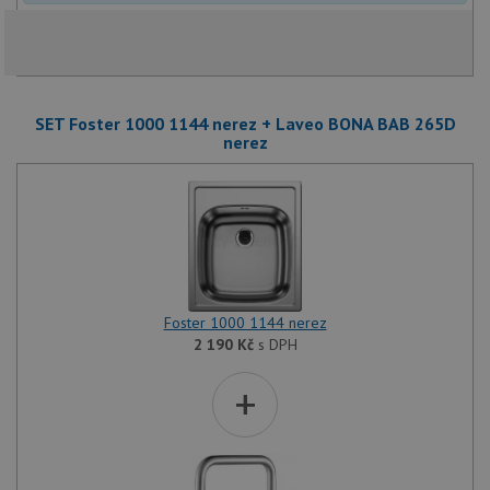
relace.
CookieScriptConsent
5 měsíců
Tento 
CookieScript
4 týdny
cookie
www.drezy-
služba
baterie.cz
Script
zapam
SET Foster 1000 1144 nerez + Laveo BONA BAB 265D
předvo
souhla
nerez
soubor
návště
nutné,
banner
Cookie
Script
fungov
správn
AUTORIZACE
www.drezy-
Zavřením
baterie.cz
prohlížeče
Foster 1000 1144 nerez
2 190
Kč
s DPH
+
Poskytovatel
Název
Vyprší
Popis
/
Doména
Poskytovatel
/
Název
Vyprší
Po