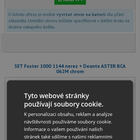
U tohoto dřezu je možné
vyvrtat otvor na baterii
dle přání
zákazníka. Umístění otvoru můžete specifikovat v dalším kroku na
stránce nákupního košíku.
SET Foster 1000 1144 nerez + Deante ASTER BCA
062M chrom
Tyto webové stránky
používají soubory cookie.
K personalizaci obsahu, reklam a analýze
návštěvnosti používáme soubory cookie.
Foster 1000 1144 nerez
Informace o vašem používání našich
2 190
Kč
s DPH
stránek také sdílíme s našimi reklamními