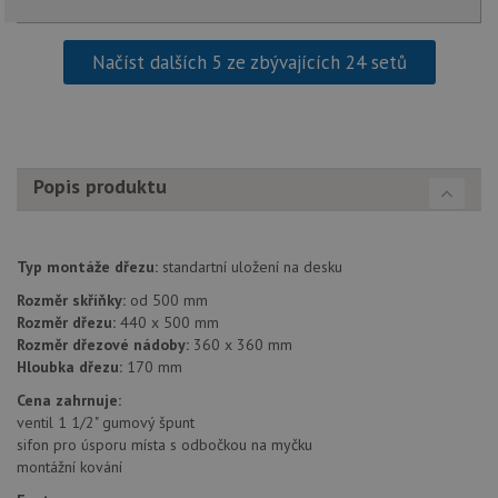
kampaních pro
na
analytické
sp
přehledy webů.
Dou
pr
Načíst dalších 5 ze zbývajících 24 setů
_ga_9T91YFLEPX
.drezy-
1 rok
Tento soubor
in
baterie.cz
1
cookie používá
tom
měsíc
Google Analytics
ko
k zachování
uži
stavu relace.
we
a j
rek
ko
Popis produktu
uži
vid
ná
uv
we
Typ montáže dřezu:
standartní uložení na desku
sid
.seznam.cz
4 týdny 2
Tot
Rozměr skříňky:
od 500 mm
dny
bě
Rozměr dřezu:
440 x 500 mm
so
ale
Rozměr dřezové nádoby:
360 x 360 mm
nal
Hloubka dřezu:
170 mm
so
rel
Cena zahrnuje:
pr
pou
ventil 1 1/2" gumový špunt
spr
sifon pro úsporu místa s odbočkou na myčku
rel
montážní kování
test_cookie
15 minut
Te
Google LLC
co
.doubleclick.net