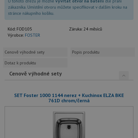
U tohoto dřezu je možné
vyvrtat otvor na baterii
dle přání
zákazníka. Umístění otvoru můžete specifikovat v dalším kroku na
stránce nákupního košíku.
Kód:
FOD105
Záruka:
24 měsíců
Výrobce:
FOSTER
Cenově výhodné sety
Popis produktu
Dotaz k produktu
Cenově výhodné sety
SET Foster 1000 1144 nerez + Kuchinox ELZA BKE
761D chrom/černá