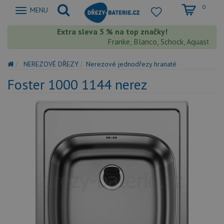
0
Zobrazit
MENU
nabidku
Extra sleva 5 % na top značky!
Franke, Blanco, Schock, Aquastone, T
NEREZOVÉ DŘEZY
Nerezové jednodřezy hranaté
Foster 1000 1144 nerez