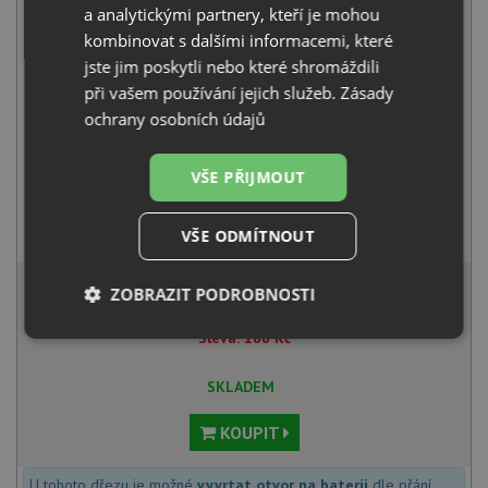
+
a analytickými partnery, kteří je mohou
kombinovat s dalšími informacemi, které
jste jim poskytli nebo které shromáždili
při vašem používání jejich služeb.
Zásady
ochrany osobních údajů
VŠE PŘIJMOUT
Deante ASTER BCA 062M chrom
1 580
Kč
s DPH
VŠE ODMÍTNOUT
3 582 Kč
s DPH
ZOBRAZIT PODROBNOSTI
Běžná cena:
3 770
Kč
Sleva:
188
Kč
Nezbytně
Výkonové
Soubory
nutné
soubory
cílení
soubory
SKLADEM
KOUPIT
Funkční soubory
Nezařazené
soubory
U tohoto dřezu je možné
vyvrtat otvor na baterii
dle přání