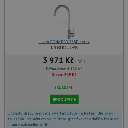
použív
zlepšil
uživat
zkušen
AWSALBCORS
1 týden
Pro po
Amazon.com Inc.
podpo
widget-
lepivos
mediator.zopim.com
případ
CORS 
Laveo BONA BAB 268D nerez
aktuali
1 990
Kč
s DPH
Chrom
vytvář
zásadách ochrany soukromí společnosti Google
soubor
3 971 Kč
lepivos
s DPH
každou
funkcí 
Běžná cena:
4 180
Kč
založe
Sleva:
209
Kč
trvání
AWSA
(ALB).
SKLADEM
sid
.drezy-baterie.cz
4 týdny 2
Toto j
dny
běžný 
KOUPIT
soubor
ale po
naleze
soubor
U tohoto dřezu je možné
vyvrtat otvor na baterii
dle přání
relace
zákazníka. Umístění otvoru můžete specifikovat v dalším kroku na
pravd
použit
stránce nákupního košíku.
správu