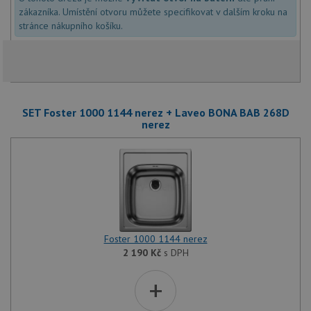
zákazníka. Umístění otvoru můžete specifikovat v dalším kroku na
stránce nákupního košíku.
Nezbytně nutné soubory
Výkonové soubory
Soubory cílení
Funkční soubory
SET Foster 1000 1144 nerez + Laveo BONA BAB 268D
nerez
Nezařazené soubory
Nezbytně nutné soubory cookie umožňují základní
funkce webových stránek, jako je přihlášení
uživatele a správa účtu. Webové stránky nelze bez
nezbytně nutných souborů cookie správně používat.
Poskytovatel
/
Název
Vyprší
Popis
Doména
Foster 1000 1144 nerez
udid
.drezy-baterie.cz
4 týdny 2
Tento 
dny
použív
2 190
Kč
s DPH
jedine
identif
+
zařízen
mají př
webové
aby sl