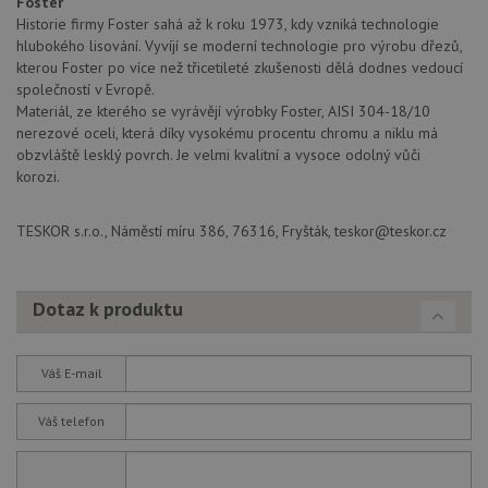
Foster
na
Historie firmy Foster sahá až k roku 1973, kdy vzniká technologie
sp
Do
hlubokého lisování. Vyvíjí se moderní technologie pro výrobu dřezů,
(kt
kterou Foster po více než třicetileté zkušenosti dělá dodnes vedoucí
sp
Goo
společností v Evropě.
zji
Materiál, ze kterého se vyrávějí výrobky Foster, AISI 304-18/10
pro
nerezové oceli, která díky vysokému procentu chromu a niklu má
ná
we
obzvláště lesklý povrch. Je velmi kvalitní a vysoce odolný vůči
po
korozi.
so
YSC
Zavřením
Te
Google LLC
prohlížeče
co
.youtube.com
TESKOR s.r.o., Náměstí míru 386, 76316, Fryšták, teskor@teskor.cz
na
Yo
sl
zo
vlo
Dotaz k produktu
_gcl_au
3 měsíce
Te
Google LLC
co
.drezy-
na
baterie.cz
Váš E-mail
sp
Dou
pr
Váš telefon
in
tom
ko
uži
we