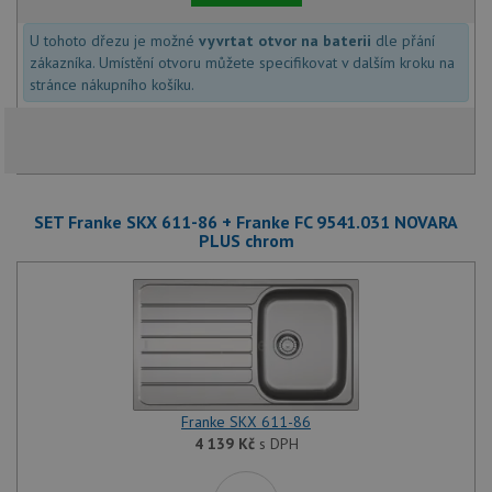
identif
zařízen
mají př
U tohoto dřezu je možné
vyvrtat otvor na baterii
dle přání
webové
zákazníka. Umístění otvoru můžete specifikovat v dalším kroku na
aby sl
použív
stránce nákupního košíku.
zlepšil
uživat
zkušen
AWSALBCORS
1 týden
Pro po
Amazon.com Inc.
podpo
widget-
lepivos
mediator.zopim.com
případ
SET Franke SKX 611-86 + Franke FC 9541.031 NOVARA
CORS 
aktuali
PLUS chrom
Chrom
vytvář
zásadách ochrany soukromí společnosti Google
soubor
lepivos
každou
funkcí 
založe
trvání
AWSA
(ALB).
Franke SKX 611-86
sid
.drezy-baterie.cz
4 týdny 2
Toto j
dny
běžný 
4 139
Kč
s DPH
soubor
ale po
naleze