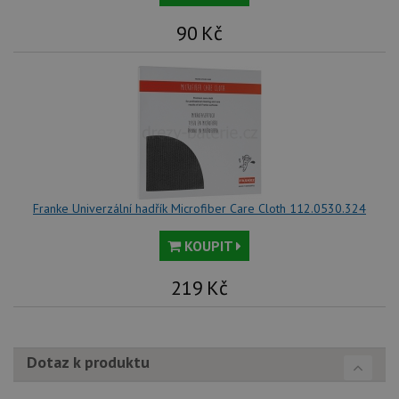
in
tom
90
Kč
ko
uži
we
a j
rek
ko
uži
vid
ná
uv
we
__Secure-ROLLOUT_TOKEN
.youtube.com
6 měsíců
VISITOR_INFO1_LIVE
6 měsíců
Te
Google LLC
Franke Univerzální hadřík Microfiber Care Cloth 112.0530.324
co
.youtube.com
na
Yo
KOUPIT
sl
uži
př
219
Kč
vi
vl
we
tak
ná
we
Dotaz k produktu
no
sta
roz