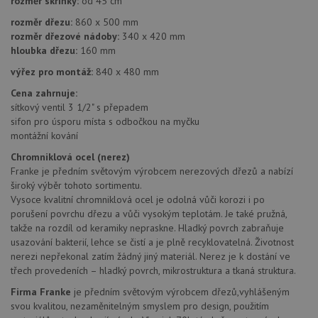
rozměr skříňky:
od 45 cm
a slouží k
__Secure-YNID
.youtube.com
6 měsíců
výpočtu údajů o
rozměr dřezu:
860 x 500 mm
návštěvnících,
IDE
1 rok
Te
Google LLC
rozměr dřezové nádoby:
340 x 420 mm
relacích a
co
.doubleclick.net
kampaních pro
hloubka dřezu:
160 mm
na
analytické
sp
přehledy webů.
Dou
výřez pro montáž:
840 x 480 mm
pr
_ga_9T91YFLEPX
.drezy-
1 rok
Tento soubor
in
Cena zahrnuje:
baterie.cz
1
cookie používá
tom
měsíc
Google Analytics
sítkový ventil 3 1/2" s přepadem
ko
k zachování
uži
sifon pro úsporu místa s odbočkou na myčku
stavu relace.
we
montážní kování
a j
rek
Chromniklová ocel (nerez)
ko
uži
Franke je předním světovým výrobcem nerezových dřezů a nabízí
vid
široký výběr tohoto sortimentu.
ná
Vysoce kvalitní chromniklová ocel je odolná vůči korozi i po
uv
we
porušení povrchu dřezu a vůči vysokým teplotám. Je také pružná,
takže na rozdíl od keramiky nepraskne. Hladký povrch zabraňuje
sid
.seznam.cz
4 týdny 2
Tot
dny
bě
usazování bakterií, lehce se čistí a je plně recyklovatelná. Životnost
so
nerezi nepřekonal zatím žádný jiný materiál. Nerez je k dostání ve
ale
nal
třech provedeních – hladký povrch, mikrostruktura a tkaná struktura.
so
rel
Firma Franke
je předním světovým výrobcem dřezů,vyhlášeným
pr
svou kvalitou, nezaměnitelným smyslem pro design, použitím
pou