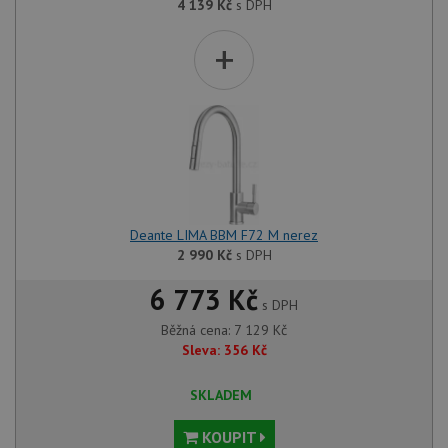
4 139
Kč
s DPH
Funkční soubory
Nezařazené
+
soubory
Nezbytně nutné soubory
Výkonové soubory
Soubory cílení
Funkční soubory
Deante LIMA BBM F72 M nerez
Nezařazené soubory
2 990
Kč
s DPH
Nezbytně nutné soubory cookie umožňují základní
6 773 Kč
funkce webových stránek, jako je přihlášení
s DPH
uživatele a správa účtu. Webové stránky nelze bez
Běžná cena:
7 129
Kč
nezbytně nutných souborů cookie správně používat.
Sleva:
356
Kč
Poskytovatel
/
Název
Vyprší
Popis
Doména
SKLADEM
udid
.drezy-baterie.cz
4 týdny 2
Tento 
dny
použív
KOUPIT
jedine