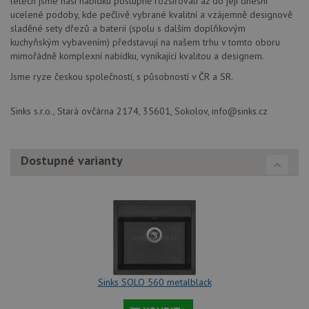
letech jsme naši nabídku postupně rozšiřovali až do její dnešní
služba
baterie.cz
Script
ucelené podoby, kde pečlivě vybrané kvalitní a vzájemně designově
zapam
sladěné sety dřezů a baterií (spolu s dalším doplňkovým
předvo
souhla
kuchyňským vybavením) představují na našem trhu v tomto oboru
soubor
mimořádně komplexní nabídku, vynikající kvalitou a designem.
návště
nutné,
Jsme ryze českou společností, s působností v ČR a SR.
banner
Cookie
Script
fungov
Sinks s.r.o., Stará ovčárna 2174, 35601, Sokolov, info@sinks.cz
správn
AUTORIZACE
www.drezy-
Zavřením
baterie.cz
prohlížeče
Dostupné varianty
Poskytovatel
Název
Vyprší
Popis
/
Doména
Poskytovatel
/
Název
Vyprší
Po
_ga
1 rok
Tento název
Google LLC
Doména
1
souboru cookie
.drezy-
Sinks SOLO 560 metalblack
měsíc
je spojen s
baterie.cz
VISITOR_PRIVACY_METADATA
6 měsíců
Te
YouTube
Google
coo
.youtube.com
Universal
uk