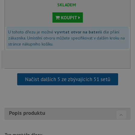
SKLADEM
KOUPIT
Nezbytně nutné soubory
Výkonové soubory
Soubory cílení
Funkční soubory
U tohoto dřezu je možné
vyvrtat otvor na baterii
dle přání
Nezařazené soubory
zákazníka. Umístění otvoru můžete specifikovat v dalším kroku na
stránce nákupního košíku.
Nezbytně nutné soubory cookie umožňují základní
funkce webových stránek, jako je přihlášení
uživatele a správa účtu. Webové stránky nelze bez
nezbytně nutných souborů cookie správně používat.
Poskytovatel
/
Název
Vyprší
Popis
Doména
Načíst dalších 5 ze zbývajících 51 setů
udid
.drezy-baterie.cz
4 týdny 2
Tento 
dny
použív
jedine
identif
zařízen
mají př
webové
Popis produktu
aby sl
použív
zlepšil
uživat
zkušen
Typ montáže dřezu: