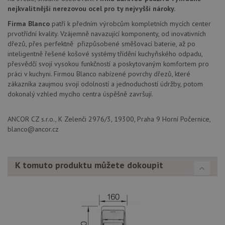
CookieScript
4 týdny
cookie
www.drezy-
nejkvalitnější nerezovou ocel pro ty nejvyšší nároky.
služba
baterie.cz
Script
Firma Blanco
patří k předním výrobcům kompletních mycích center
zapam
prvotřídní kvality. Vzájemně navazující komponenty, od inovativních
předvo
souhla
dřezů, přes perfektně přizpůsobené směšovací baterie, až po
soubor
inteligentně řešené košové systémy třídění kuchyňského odpadu,
návště
nutné,
přesvědčí svojí vysokou funkčností a poskytovaným komfortem pro
banner
práci v kuchyni. Firmou Blanco nabízené povrchy dřezů, které
Cookie
zákazníka zaujmou svojí odolností a jednoduchostí údržby, potom
Script
fungov
dokonalý vzhled mycího centra úspěšně završují.
správn
AUTORIZACE
www.drezy-
Zavřením
ANCOR CZ s.r.o., K Zelenči 2976/3, 19300, Praha 9 Horní Počernice,
baterie.cz
prohlížeče
blanco@ancor.cz
K tomuto produktu můžete dokoupit
Poskytovatel
Název
Vyprší
Popis
/
Doména
Poskytovatel
/
Název
Vyprší
Po
_ga
1 rok
Tento název
Google LLC
Doména
1
souboru cookie
.drezy-
měsíc
je spojen s
baterie.cz
VISITOR_PRIVACY_METADATA
6 měsíců
Te
YouTube