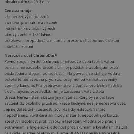
hloubka dřezu:
190 mm
zkušen
Cena zahrnuje:
AWSALBCORS
1 týden
Pro po
Amazon.com Inc.
podpo
2ks nerezových pojezdů
widget-
lepivos
mediator.zopim.com
2x otvor pro baterii a excentr
případ
excentrické ovládání výpusti
CORS 
aktuali
sítkový ventil 3 1/2" InFino
Chrom
odtoková a přepadová armatura s prostorově úspornou trubkou
vytvář
zásadách ochrany soukromí společnosti Google
soubor
montážní kování
lepivos
každou
Nerezová ocel ChromoDur®
funkcí 
Pevné spojení tvrdého chromu a nerezové oceli tvoří trvalou
založe
trvání
ochranu nerezového dřezu a činí jej podstatně odolnějším proti
AWSA
poškrábání a stopám po používání. Na povrchu se stahuje voda a
(ALB).
odtéká téměř všechna pryč, stěží tedy mohou vznikat usazeniny
sid
.drezy-baterie.cz
4 týdny 2
Toto j
vodního kamene. Pro ošetřování stačí v domácnosti běžný hadřík a
dny
běžný 
trochu mycího prostředku. Tím je zaručena trvalá čistota
soubor
ale po
dřezu.
Nerez
- stěží existuje jiný materiál, který by se dal lépe
naleze
začlenit do okolního prostředí každé kuchyně, než je nerezová ocel.
soubor
relace
Její nejdůležitější vlastnosti jsou: klasický estetický vzhled
pravd
nepodléhající vlivu času ani módy, materiál nepodléhající korozi,
použit
absolutní odolnost proti vysokým teplotám, vhodná pro práci s
správu
relace.
potravinami a hygienická, odolnost proti skvrnám a kyselinám, stálost
na světle, snadné ošetřování.
Firma BLANCO používá výhradně
CookieScriptConsent
5 měsíců
Tento 