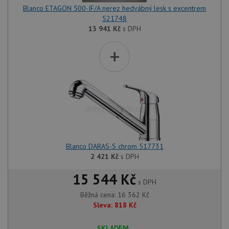
Blanco ETAGON 500-IF/A nerez hedvábný lesk s excentrem
521748
13 941
Kč
s DPH
+
Blanco DARAS-S chrom 517731
2 421
Kč
s DPH
15 544 Kč
s DPH
Běžná cena:
16 362
Kč
Sleva:
818
Kč
SKLADEM