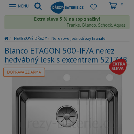
0
Zobrazit
MENU
nabidku
Extra sleva 5 % na top značky!
Franke, Blanco, Schock, Aquastone, T
NEREZOVÉ DŘEZY
Nerezové jednodřezy hranaté
Blanco ETAGON 500-IF/A nerez
hedvábný lesk s excentrem 521748
DOPRAVA ZDARMA