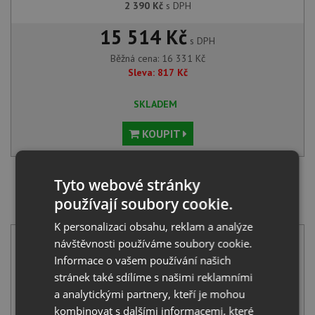
2 390
Kč
s DPH
15 514 Kč
s DPH
Běžná cena:
16 331
Kč
Sleva:
817
Kč
SKLADEM
KOUPIT
Tyto webové stránky
SET Blanco ETAGON 500-IF/A nerez hedvábný lesk s
excentrem 521748 + Deante ALPINIA BGA 063M
používají soubory cookie.
chrom
K personalizaci obsahu, reklam a analýze
návštěvnosti používáme soubory cookie.
Informace o vašem používání našich
stránek také sdílíme s našimi reklamními
a analytickými partnery, kteří je mohou
kombinovat s dalšími informacemi, které