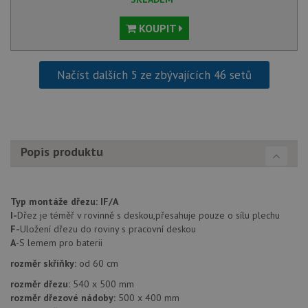
KOUPIT
Nezbytně nutné soubory
Výkonové soubory
Načíst dalších 5 ze zbývajících 46 setů
Soubory cílení
Funkční soubory
Nezařazené soubory
Nezbytně nutné soubory cookie umožňují základní
funkce webových stránek, jako je přihlášení
uživatele a správa účtu. Webové stránky nelze bez
Popis produktu
nezbytně nutných souborů cookie správně používat.
Poskytovatel
/
Název
Vyprší
Popis
Doména
Typ montáže dřezu:
IF/A
udid
.drezy-baterie.cz
4 týdny 2
Tento 
I-
Dřez je téměř v rovinně s deskou,přesahuje pouze o sílu plechu
dny
použív
F-
Uložení dřezu do roviny s pracovní deskou
jedine
identif
A
-S lemem pro baterii
zařízen
mají př
rozměr skříňky:
od 60 cm
webové
aby sl
rozměr dřezu:
540 x 500 mm
použív
zlepšil
rozměr dřezové nádoby:
500 x 400 mm
uživat