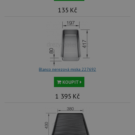
135
Kč
Blanco nerezová miska 227692
KOUPIT
1 395
Kč