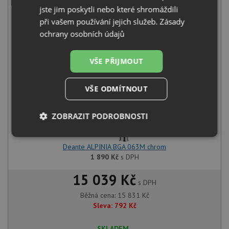
jste jim poskytli nebo které shromáždili
Blanco ETAGON 500-IF/A nerez hedvábný lesk s excentrem
521748
při vašem používání jejich služeb.
Zásady
13 941
Kč
s DPH
ochrany osobních údajů
+
VŠE PŘIJMOUT
VŠE ODMÍTNOUT
ZOBRAZIT PODROBNOSTI
Nezbytně
Výkonové
Soubory
nutné
soubory
cílení
Deante ALPINIA BGA 063M chrom
soubory
1 890
Kč
s DPH
15 039 Kč
s DPH
Funkční soubory
Nezařazené
Běžná cena:
15 831
Kč
soubory
Sleva:
792
Kč
SKLADEM