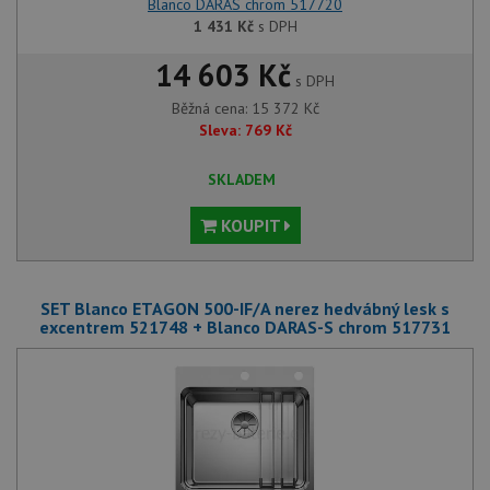
Blanco DARAS chrom 517720
1 431
Kč
s DPH
14 603 Kč
s DPH
Běžná cena:
15 372
Kč
Sleva:
769
Kč
SKLADEM
KOUPIT
SET Blanco ETAGON 500-IF/A nerez hedvábný lesk s
excentrem 521748 + Blanco DARAS-S chrom 517731