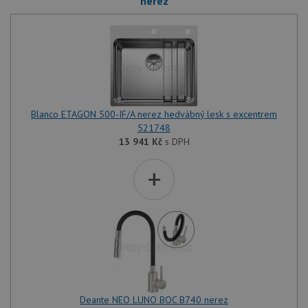
nerez
Blanco ETAGON 500-IF/A nerez hedvábný lesk s excentrem
521748
13 941
Kč
s DPH
+
Deante NEO LUNO BOC B740 nerez