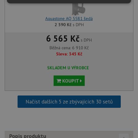
Nezbytně
Výkonové
Soubory
nutné
soubory
cílení
soubory
Aquastone AQ 5581 šedá
2 590
Kč
s DPH
6 565 Kč
Funkční soubory
Nezařazené
s DPH
soubory
Běžná cena:
6 910
Kč
Sleva:
345
Kč
SKLADEM U VÝROBCE
KOUPIT
Nezbytně nutné soubory
Výkonové soubory
Soubory cílení
Funkční soubory
Načíst dalších 5 ze zbývajících 30 setů
Nezařazené soubory
Nezbytně nutné soubory cookie umožňují základní
funkce webových stránek, jako je přihlášení
uživatele a správa účtu. Webové stránky nelze bez
nezbytně nutných souborů cookie správně používat.
Popis produktu