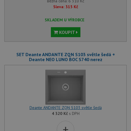
Běžná cena:
6 310
Kč
Sleva:
315
Kč
SKLADEM U VÝROBCE
KOUPIT
SET Deante ANDANTE ZQN S103 světle šedá +
Deante NEO LUNO BOC S740 nerez
Deante ANDANTE ZQN S103 světle šedá
4 320
Kč
s DPH
+