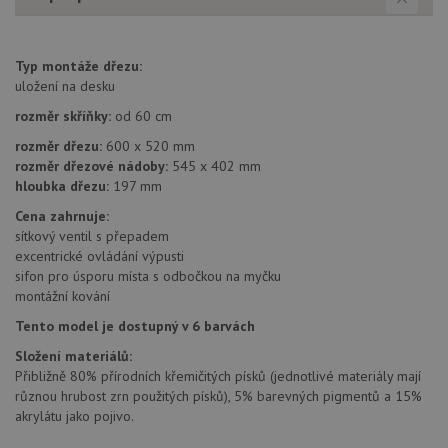
Poskytovatel
/
Název
Vyprší
Popis
Doména
udid
.drezy-baterie.cz
4 týdny 2
Tento 
dny
použív
Typ montáže dřezu:
jedine
uložení na desku
identif
zařízen
rozměr skříňky:
od 60 cm
mají př
webové
rozměr dřezu:
600 x 520 mm
aby sl
použív
rozměr dřezové nádoby:
545 x 402 mm
zlepšil
hloubka dřezu:
197 mm
uživat
zkušen
Cena zahrnuje:
AWSALBCORS
1 týden
Pro po
Amazon.com Inc.
sítkový ventil s přepadem
podpo
widget-
excentrické ovládání výpusti
lepivos
mediator.zopim.com
případ
sifon pro úsporu místa s odbočkou na myčku
CORS 
montážní kování
aktuali
Chrom
Tento model je dostupný v 6 barvách
vytvář
zásadách ochrany soukromí společnosti Google
soubor
Složení materiálů:
lepivos
každou
Přibližně 80% přírodních křemičitých písků (jednotlivé materiály mají
funkcí 
různou hrubost zrn použitých písků), 5% barevných pigmentů a 15%
založe
trvání
akrylátu jako pojivo.
AWSA
(ALB).