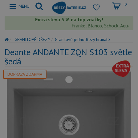
0
Zobrazit
MENU
nabidku
Extra sleva 5 % na top značky!
Franke, Blanco, Schock, Aquastone, 
GRANITOVÉ DŘEZY
Granitové jednodřezy hranaté
Deante ANDANTE ZQN S103 světle
šedá
DOPRAVA ZDARMA