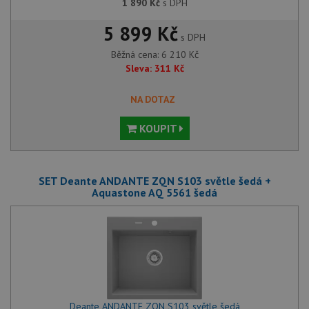
1 890
Kč
s DPH
5 899 Kč
s DPH
Běžná cena:
6 210
Kč
Sleva:
311
Kč
NA DOTAZ
KOUPIT
SET Deante ANDANTE ZQN S103 světle šedá +
Aquastone AQ 5561 šedá
Deante ANDANTE ZQN S103 světle šedá