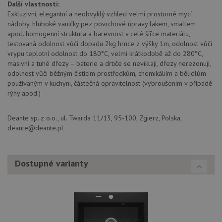
Další vlastnosti:
sid
.drezy-baterie.cz
4 týdny 2
Toto j
Exkluzivní, elegantní a neobvyklý vzhled velmi prostorné mycí
dny
běžný 
nádoby, hluboké vaničky pez povrchové úpravy lakem, smaltem
soubor
ale po
apod. homogenní struktura a barevnost v celé šířce materiálu,
naleze
testovaná odolnost vůči dopadu 2kg hrnce z výšky 1m, odolnost vůči
soubor
relace
vrypu teplotní odolnost do 180°C, velmi krátkodobě až do 280°C,
pravd
masivní a tuhé dřezy – baterie a drtiče se neviklají, dřezy nerezonují,
použit
odolnost vůči běžným čistícím prostředkům, chemikáliím a bělidlům
správu
relace.
používaným v kuchyni, částečná opravitelnost (vybroušením v případě
rýhy apod.)
CookieScriptConsent
5 měsíců
Tento 
CookieScript
4 týdny
cookie
www.drezy-
služba
baterie.cz
Script
Deante sp. z o.o., ul. Twarda 11/13, 95-100, Zgierz, Polska,
zapam
deante@deante.pl
předvo
souhla
soubor
návště
nutné,
Dostupné varianty
banner
Cookie
Script
fungov
správn
AUTORIZACE
www.drezy-
Zavřením
baterie.cz
prohlížeče