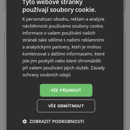
KOUPIT
Tyto webové stránky
používají soubory cookie.
K personalizaci obsahu, reklam a analýze
SET Deante ANDANTE ZQN S103 světle šedá +
návštěvnosti používáme soubory cookie.
Aquastone AQ 5581 šedá
Informace o vašem používání našich
stránek také sdílíme s našimi reklamními
a analytickými partnery, kteří je mohou
kombinovat s dalšími informacemi, které
jste jim poskytli nebo které shromáždili
při vašem používání jejich služeb.
Zásady
ochrany osobních údajů
Deante ANDANTE ZQN S103 světle šedá
4 320
Kč
s DPH
VŠE PŘIJMOUT
+
VŠE ODMÍTNOUT
ZOBRAZIT PODROBNOSTI