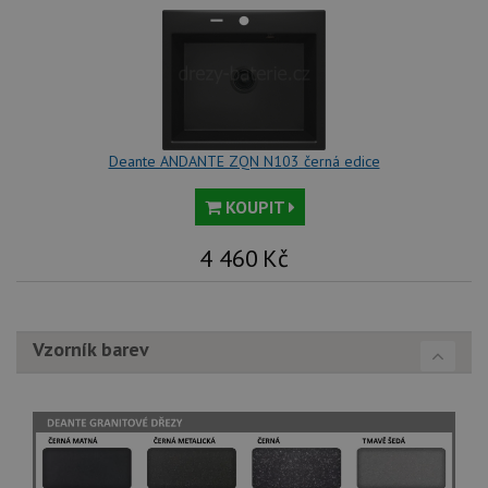
tak
ná
we
no
sta
roz
Yo
Deante ANDANTE ZQN N103 černá edice
KOUPIT
4 460
Kč
Vzorník barev