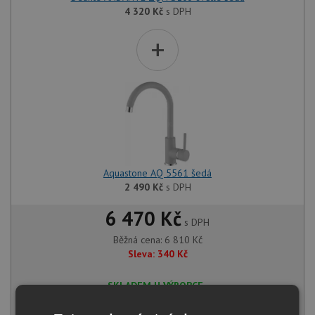
4 320
Kč
s DPH
+
Aquastone AQ 5561 šedá
2 490
Kč
s DPH
6 470 Kč
s DPH
Běžná cena:
6 810
Kč
Sleva:
340
Kč
SKLADEM U VÝROBCE