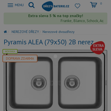
0
Zobrazit
MENU
nabidku
Extra sleva 5 % na top značky!
Franke, Blanco, Schock, Aquaston
NEREZOVÉ DŘEZY
Nerezové dvoudřezy
Pyramis ALEA (79x50) 2B nerez
NOVINKA
DOPRAVA ZDARMA