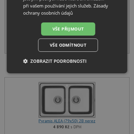
6 536 Kč
s DPH
při vašem používání jejich služeb.
Zásady
Běžná cena:
6 880
Kč
ochrany osobních údajů
Sleva:
344
Kč
VŠE PŘIJMOUT
NA DOTAZ
KOUPIT
VŠE ODMÍTNOUT
ZOBRAZIT PODROBNOSTI
SET Pyramis ALEA (79x50) 2B nerez + Deante LIMA
BBM F72 M nerez
Nezbytně
Výkonové
Soubory
nutné
soubory
cílení
soubory
Funkční soubory
Nezařazené
soubory
Pyramis ALEA (79x50) 2B nerez
4 890
Kč
s DPH