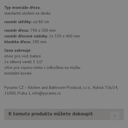
Analytics - což je
so
významná
uži
Typ montáže dřezu:
aktualizace
vo
standartní uložení na desku
běžněji
pro
používané
int
rozměr skříňky:
od 80 cm
analytické
we
služby Google.
Za
Tento soubor
rozměr dřezu:
790 x 500 mm
úd
cookie se
so
rozměr dřezové nádoby:
2x 330 x 400 mm
používá k
náv
hloubka dřezu:
190 mm
rozlišení
rů
jedinečných
zá
uživatelů
Cena zahrnuje:
oc
přiřazením
os
otvor pro vod. baterii
náhodně
a 
2x sítkový ventil 3 1/2"
vygenerovaného
kte
čísla jako
jej
sifon pro úsporu místa s odbočkou na myčku
identifikátoru
pre
montážní kování
klienta. Je
bu
součástí
bu
každého
sez
požadavku na
re
Pyramis CZ – Kitchen and Bathroom Producst, s.r.o., Rybná 716/24,
stránku na webu
11000, Praha 1, info@pyramis.cz
a slouží k
__Secure-YNID
.youtube.com
6 měsíců
výpočtu údajů o
návštěvnících,
IDE
1 rok
Te
Google LLC
relacích a
co
.doubleclick.net
kampaních pro
na
K tomuto produktu můžete dokoupit
analytické
sp
přehledy webů.
Dou
pr
_ga_9T91YFLEPX
.drezy-
1 rok
Tento soubor
in