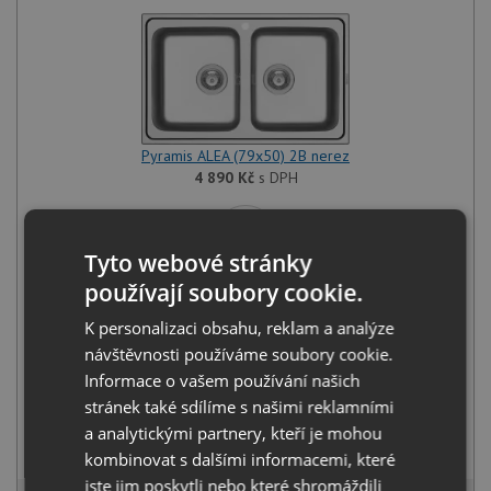
Pyramis ALEA (79x50) 2B nerez
4 890
Kč
s DPH
+
Tyto webové stránky
používají soubory cookie.
K personalizaci obsahu, reklam a analýze
návštěvnosti používáme soubory cookie.
Informace o vašem používání našich
stránek také sdílíme s našimi reklamními
Deante LIMA BBM F62M nerez
a analytickými partnery, kteří je mohou
1 990
Kč
s DPH
kombinovat s dalšími informacemi, které
jste jim poskytli nebo které shromáždili